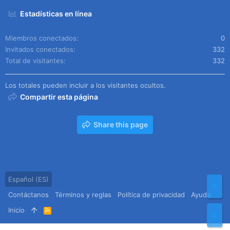
Estadísticas en línea
Miembros conectados
0
Invitados conectados
332
Total de visitantes
332
Los totales pueden incluir a los visitantes ocultos.
Compartir esta página
Share this page
Español (ES)
Arr
Contáctanos
Términos y reglas
Política de privacidad
Ayuda
Inicio
R
Pie
S
S