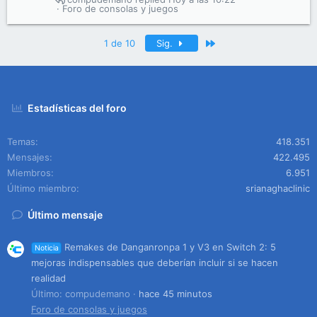
Foro de consolas y juegos
Último
1 de 10
Sig.
Estadísticas del foro
Temas
418.351
Mensajes
422.495
Miembros
6.951
Último miembro
srianaghaclinic
Último mensaje
Remakes de Danganronpa 1 y V3 en Switch 2: 5
Noticia
mejoras indispensables que deberían incluir si se hacen
realidad
Último: compudemano
hace 45 minutos
Foro de consolas y juegos