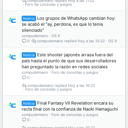
compudemano
Hoy a las 11:02
Foro de consolas y juegos
Los grupos de WhatsApp cambian hoy:
Noticia
se acabó el "ay, perdona, es que lo tenía
silenciado"
compudemano
OS X
compudemano
Hoy a las 10:22
OS X
0
Este shooter japonés arrasa fuera del
Noticia
país hasta el punto de que sus desarrolladores
han preguntado la razón en redes sociales
compudemano
Foro de consolas y juegos
0
compudemano
Hoy a las 10:22
Foro de consolas y juegos
Final Fantasy VII Revelation encara su
Noticia
recta final con la confianza de Naoki Hamaguchi
compudemano
Foro de consolas y juegos
0
compudemano
Hoy a las 10:22