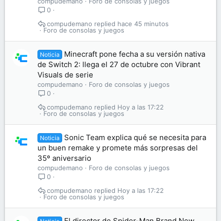
compudemano
Foro de consolas y juegos
0
compudemano
hace 45 minutos
Foro de consolas y juegos
Minecraft pone fecha a su versión nativa
Noticia
de Switch 2: llega el 27 de octubre con Vibrant
Visuals de serie
compudemano
Foro de consolas y juegos
0
compudemano
Hoy a las 17:22
Foro de consolas y juegos
Sonic Team explica qué se necesita para
Noticia
un buen remake y promete más sorpresas del
35º aniversario
compudemano
Foro de consolas y juegos
0
compudemano
Hoy a las 17:22
Foro de consolas y juegos
El director de Spider-Man Brand New