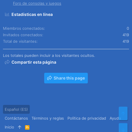
Foro de consolas y juegos
Estadísticas en línea
Miembros conectados
0
Invitados conectados
419
Total de visitantes
419
Los totales pueden incluir a los visitantes ocultos.
Compartir esta página
Share this page
Español (ES)
Arr
Contáctanos
Términos y reglas
Política de privacidad
Ayuda
Inicio
R
Pie
S