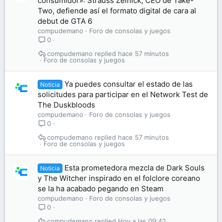
consumidor»: Strauss Zelnick, CEO de Take-
Two, defiende así el formato digital de cara al
debut de GTA 6
compudemano
Foro de consolas y juegos
0
compudemano
hace 57 minutos
Foro de consolas y juegos
Ya puedes consultar el estado de las
Noticia
solicitudes para participar en el Network Test de
The Duskbloods
compudemano
Foro de consolas y juegos
0
compudemano
hace 57 minutos
Foro de consolas y juegos
Esta prometedora mezcla de Dark Souls
Noticia
y The Witcher inspirado en el folclore coreano
se la ha acabado pegando en Steam
compudemano
Foro de consolas y juegos
0
compudemano
Hoy a las 09:42