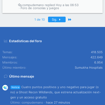
compudemano
Hoy a las 06:53
Foro de consolas y juegos
Último
1 de 10
Sig.
Estadísticas del foro
Temas
418.505
Mensajes
422.649
Miembros
6.954
Último miembro
Sumukha Hospitals
Último mensaje
Cuatro puntos positivos y uno negativo para jugar (o
Noticia
no) a Ghost Recon Wildlands, que estrena actualización next-
gen y un acceso gratuito
Último: compudemano
hace 27 minutos