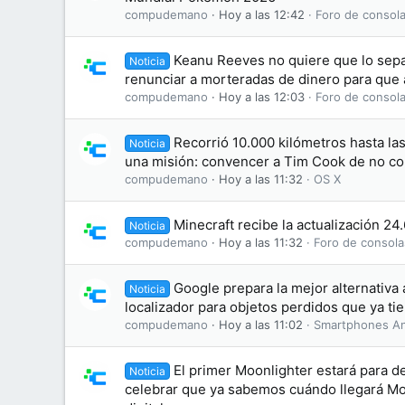
compudemano
Hoy a las 12:42
Foro de consola
Keanu Reeves no quiere que lo sepa
Noticia
renunciar a morteradas de dinero para que 
compudemano
Hoy a las 12:03
Foro de consola
Recorrió 10.000 kilómetros hasta la
Noticia
una misión: convencer a Tim Cook de no co
compudemano
Hoy a las 11:32
OS X
Minecraft recibe la actualización 24
Noticia
compudemano
Hoy a las 11:32
Foro de consola
Google prepara la mejor alternativa 
Noticia
localizador para objetos perdidos que ya ti
compudemano
Hoy a las 11:02
Smartphones An
El primer Moonlighter estará para d
Noticia
celebrar que ya sabemos cuándo llegará Moo