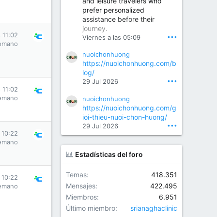
and leisure travelers who
prefer personalized
assistance before their
Orthopedic Surgeon in Kondapur | Best Orthopedic Doctor in Kondapur | Dr. M. Ranganath Reddy
journey.
Consult Dr. M. Ranganath
 11:02
•••
Viernes a las 05:09
Reddy, the best...
emano
nuoichonhuong
www.drranganathreddy.co
https://nuoichonhuong.com/b
m
log/
•••
29 Jul 2026
 11:02
emano
nuoichonhuong
https://nuoichonhuong.com/g
ioi-thieu-nuoi-chon-huong/
•••
29 Jul 2026
 10:22
emano
Estadísticas del foro
Temas
418.351
 10:22
Mensajes
422.495
emano
Miembros
6.951
Último miembro
srianaghaclinic