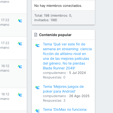
emano
No hay miembros conectados.
Total: 198 (miembros: 0,
 17:22
invitados: 198)
emano
Contenido popular
 17:22
Tema 'Qué ver este fin de
emano
semana en streaming: ciencia
ficción de altísimo nivel en
una de las mejores películas
del género. No te pierdas
 16:12
Blade Runner 2049'
emano
compudemano
5 Jul 2024
Respuestas: 0
Tema 'Mejores juegos de
poker para Android'
 16:12
compudemano
26 Ago 2025
emano
Respuestas: 3
Tema 'DixMax no funciona: