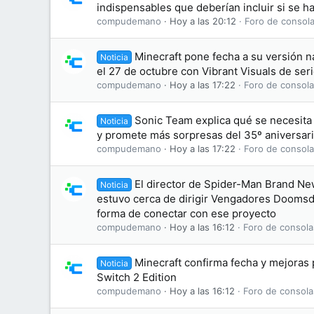
indispensables que deberían incluir si se h
compudemano
Hoy a las 20:12
Foro de consola
Minecraft pone fecha a su versión na
Noticia
el 27 de octubre con Vibrant Visuals de ser
compudemano
Hoy a las 17:22
Foro de consola
Sonic Team explica qué se necesit
Noticia
y promete más sorpresas del 35º aniversar
compudemano
Hoy a las 17:22
Foro de consola
El director de Spider-Man Brand N
Noticia
estuvo cerca de dirigir Vengadores Doomsd
forma de conectar con ese proyecto
compudemano
Hoy a las 16:12
Foro de consola
Minecraft confirma fecha y mejoras
Noticia
Switch 2 Edition
compudemano
Hoy a las 16:12
Foro de consola