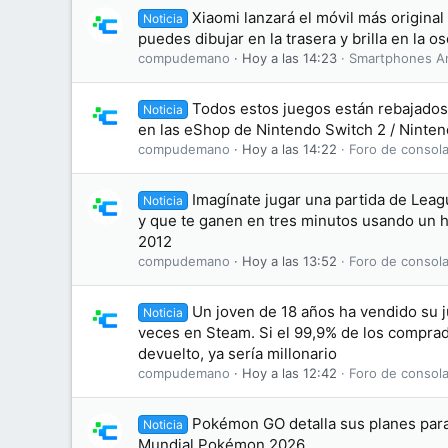
Xiaomi lanzará el móvil más original
Noticia
puedes dibujar en la trasera y brilla en la o
compudemano
Hoy a las 14:23
Smartphones A
Todos estos juegos están rebajados 
Noticia
en las eShop de Nintendo Switch 2 / Ninten
compudemano
Hoy a las 14:22
Foro de consola
Imagínate jugar una partida de Leag
Noticia
y que te ganen en tres minutos usando un 
2012
compudemano
Hoy a las 13:52
Foro de consola
Un joven de 18 años ha vendido su 
Noticia
veces en Steam. Si el 99,9% de los comprad
devuelto, ya sería millonario
compudemano
Hoy a las 12:42
Foro de consola
Pokémon GO detalla sus planes par
Noticia
Mundial Pokémon 2026