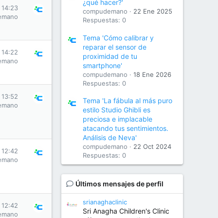
¿qué hacer?'
 14:23
compudemano
22 Ene 2025
emano
Respuestas: 0
Tema 'Cómo calibrar y
reparar el sensor de
 14:22
proximidad de tu
emano
smartphone'
compudemano
18 Ene 2026
Respuestas: 0
 13:52
Tema 'La fábula al más puro
emano
estilo Studio Ghibli es
preciosa e implacable
atacando tus sentimientos.
Análisis de Neva'
compudemano
22 Oct 2024
 12:42
Respuestas: 0
emano
Últimos mensajes de perfil
srianaghaclinic
 12:42
Sri Anagha Children's Clinic
emano