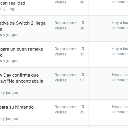
compud
Visitas
40
acen realidad
s y juegos
tiva de Switch 2: llega
Respuestas
0
Hoy a las
compud
Visitas
58
ie
s y juegos
a para un buen remake
Respuestas
0
Hoy a las
compud
Visitas
33
io
s y juegos
ew Day confirma que
Respuestas
0
Hoy a las
compud
Visitas
57
ay: "No encontraba la
s y juegos
 para su Nintendo
Respuestas
0
Hoy a las
compud
Visitas
35
s y juegos