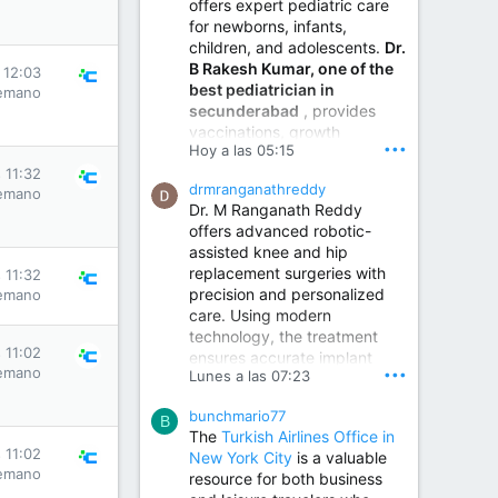
offers expert pediatric care
for newborns, infants,
children, and adolescents.
Dr.
B Rakesh Kumar, one of the
 12:03
best pediatrician in
emano
secunderabad
, provides
vaccinations, growth
•••
Hoy a las 05:15
monitoring, newborn care,
treatment for childhood
 11:32
drmranganathreddy
emano
illnesses, nutrition guidance,
Dr. M Ranganath Reddy
and preventive healthcare in
offers advanced robotic-
a child-friendly environment.
assisted knee and hip
replacement surgeries with
 11:32
precision and personalized
emano
Children Hospital in Secunderabad | Best Pediatrician in Hyderabad | Neonatologist in Medchal
care. Using modern
Our pediatrician and
technology, the treatment
Neonatologist team at...
 11:02
ensures accurate implant
www.srianaghaclinic.com
emano
•••
Lunes a las 07:23
placement, reduced pain,
quicker recovery, and
bunchmario77
improved joint function,
B
The
Turkish Airlines Office in
helping patients return to an
 11:02
New York City
is a valuable
active and comfortable
emano
resource for both business
lifestyle.