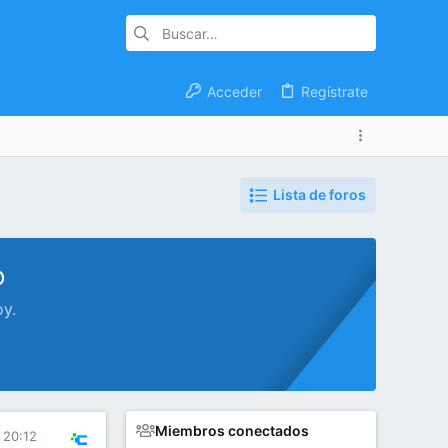
Acceder
Regístrate
Lista de foros
o
oy.
Miembros conectados
 20:12