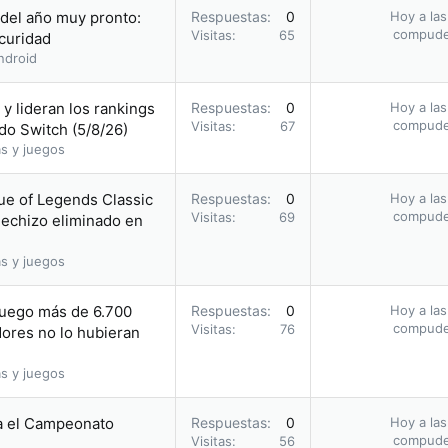
 del año muy pronto:
Respuestas
0
Hoy a las
compud
Visitas
65
scuridad
ndroid
y lideran los rankings
Respuestas
0
Hoy a las
compud
Visitas
67
do Switch (5/8/26)
s y juegos
ue of Legends Classic
Respuestas
0
Hoy a las
compud
Visitas
69
hechizo eliminado en
s y juegos
juego más de 6.700
Respuestas
0
Hoy a las
compud
Visitas
76
ores no lo hubieran
s y juegos
a el Campeonato
Respuestas
0
Hoy a las
compud
Visitas
56