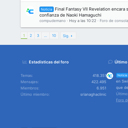
Final Fantasy VII Revelation encara s
Noticia
confianza de Naoki Hamaguchi
compudemano
Hoy a las 10:22
Foro de consola
1
2
3
…
10
Sig.
Estadísticas del foro
Último
Temas
418.351
Noticia
en Swi
Mensajes
422.495
que de
Miembros
6.951
Últim
Último miembro
srianaghaclinic
Foro d