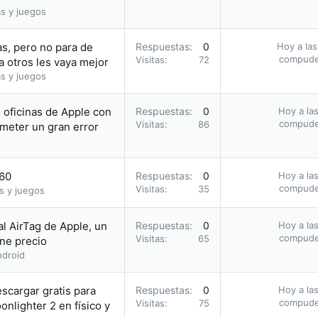
s y juegos
s, pero no para de
Respuestas
0
Hoy a las
compud
Visitas
72
a otros les vaya mejor
s y juegos
s oficinas de Apple con
Respuestas
0
Hoy a las
compud
Visitas
86
meter un gran error
.60
Respuestas
0
Hoy a las
compud
Visitas
35
s y juegos
al AirTag de Apple, un
Respuestas
0
Hoy a las
compud
Visitas
65
ene precio
droid
escargar gratis para
Respuestas
0
Hoy a las
compud
Visitas
75
nlighter 2 en físico y