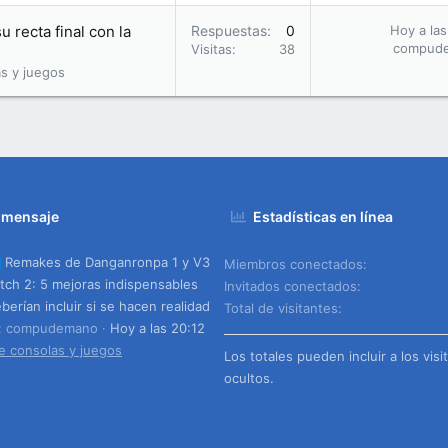
u recta final con la
Respuestas
0
Hoy a las
compud
Visitas
38
s y juegos
 mensaje
Estadísticas en línea
Remakes de Danganronpa 1 y V3
Miembros conectados
tch 2: 5 mejoras indispensables
Invitados conectados
berían incluir si se hacen realidad
Total de visitantes
o: compudemano
Hoy a las 20:12
e consolas y juegos
Los totales pueden incluir a los visi
ocultos.