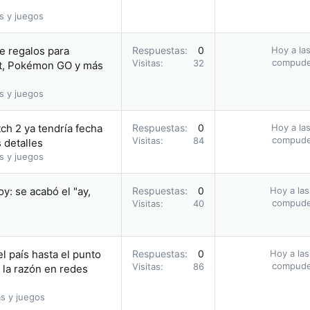
s y juegos
e regalos para
Respuestas
0
Hoy a las
compud
Visitas
32
, Pokémon GO y más
s y juegos
ch 2 ya tendría fecha
Respuestas
0
Hoy a las
compud
Visitas
84
 detalles
s y juegos
: se acabó el "ay,
Respuestas
0
Hoy a las
compud
Visitas
40
l país hasta el punto
Respuestas
0
Hoy a las
compud
Visitas
86
 la razón en redes
s y juegos