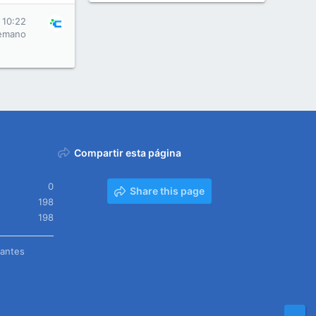
 10:22
emano
Compartir esta página
0
Share this page
198
198
tantes