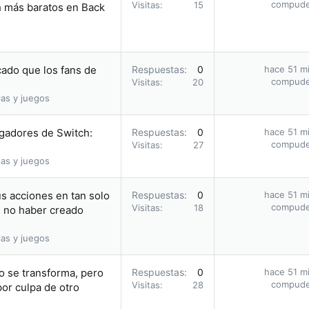
compud
Visitas
15
h más baratos en Back
cado que los fans de
Respuestas
0
hace 51 m
compud
Visitas
20
as y juegos
ugadores de Switch:
Respuestas
0
hace 51 m
compud
Visitas
27
as y juegos
us acciones en tan solo
Respuestas
0
hace 51 m
compud
Visitas
18
e no haber creado
as y juegos
do se transforma, pero
Respuestas
0
hace 51 m
compud
Visitas
28
or culpa de otro