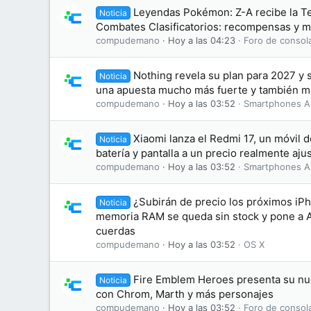
Leyendas Pokémon: Z-A recibe la T
Noticia
Combates Clasificatorios: recompensas y m
compudemano
Hoy a las 04:23
Foro de consol
Nothing revela su plan para 2027 y
Noticia
una apuesta mucho más fuerte y también má
compudemano
Hoy a las 03:52
Smartphones A
Xiaomi lanza el Redmi 17, un móvil
Noticia
batería y pantalla a un precio realmente aju
compudemano
Hoy a las 03:52
Smartphones A
¿Subirán de precio los próximos iP
Noticia
memoria RAM se queda sin stock y pone a A
cuerdas
compudemano
Hoy a las 03:52
OS X
Fire Emblem Heroes presenta su nue
Noticia
con Chrom, Marth y más personajes
compudemano
Hoy a las 03:52
Foro de consol