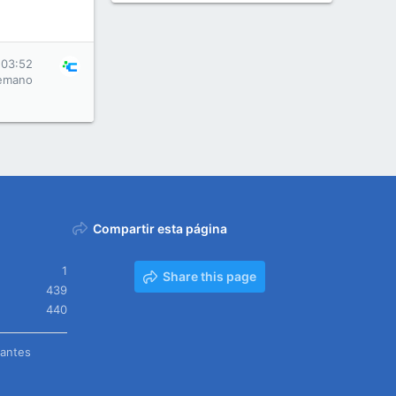
 03:52
emano
Compartir esta página
1
Share this page
439
440
tantes