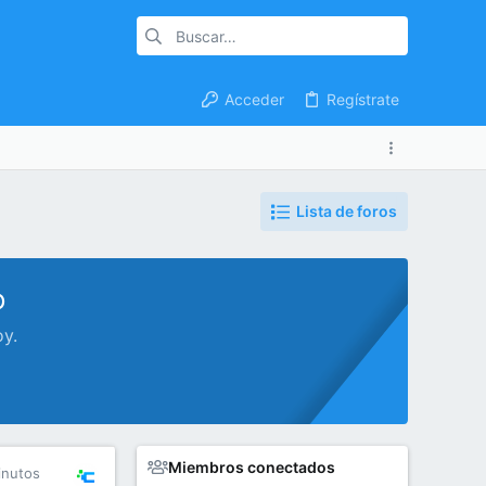
Acceder
Regístrate
Lista de foros
o
oy.
Miembros conectados
inutos