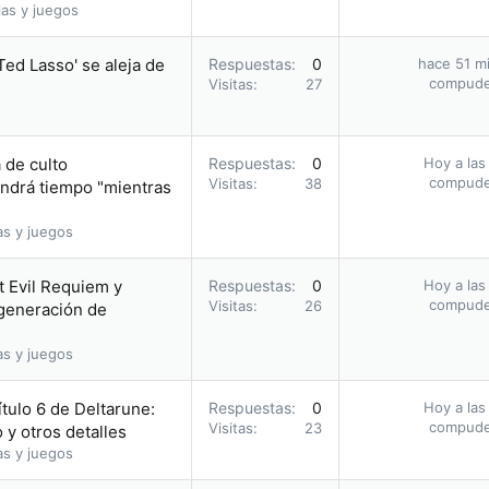
as y juegos
Ted Lasso' se aleja de
Respuestas
0
hace 51 m
compud
Visitas
27
 de culto
Respuestas
0
Hoy a las
compud
Visitas
38
ndrá tiempo "mientras
as y juegos
t Evil Requiem y
Respuestas
0
Hoy a las
compud
Visitas
26
 generación de
as y juegos
tulo 6 de Deltarune:
Respuestas
0
Hoy a las
compud
Visitas
23
 y otros detalles
as y juegos