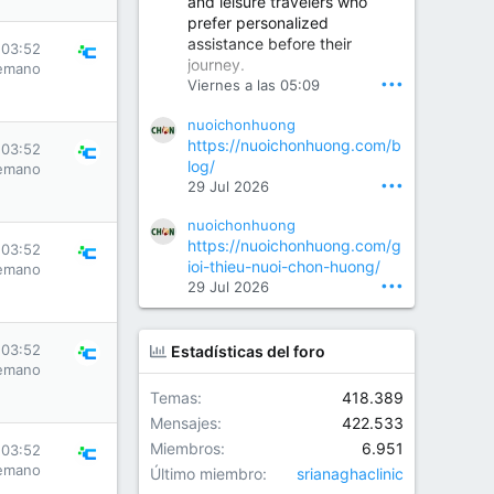
and leisure travelers who
prefer personalized
assistance before their
Orthopedic Surgeon in Kondapur | Best Orthopedic Doctor in Kondapur | Dr. M. Ranganath Reddy
 03:52
journey.
emano
Consult Dr. M. Ranganath
•••
Viernes a las 05:09
Reddy, the best...
nuoichonhuong
www.drranganathreddy.co
https://nuoichonhuong.com/b
 03:52
m
log/
emano
•••
29 Jul 2026
nuoichonhuong
https://nuoichonhuong.com/g
 03:52
ioi-thieu-nuoi-chon-huong/
emano
•••
29 Jul 2026
 03:52
Estadísticas del foro
emano
Temas
418.389
Mensajes
422.533
Miembros
6.951
 03:52
emano
Último miembro
srianaghaclinic