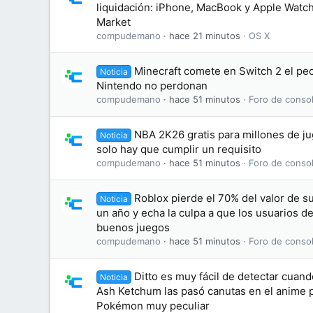
liquidación: iPhone, MacBook y Apple Watc
Market
compudemano
hace 21 minutos
OS X
Minecraft comete en Switch 2 el pe
Noticia
Nintendo no perdonan
compudemano
hace 51 minutos
Foro de consol
NBA 2K26 gratis para millones de j
Noticia
solo hay que cumplir un requisito
compudemano
hace 51 minutos
Foro de consol
Roblox pierde el 70% del valor de s
Noticia
un año y echa la culpa a que los usuarios d
buenos juegos
compudemano
hace 51 minutos
Foro de consol
Ditto es muy fácil de detectar cuan
Noticia
Ash Ketchum las pasó canutas en el anime p
Pokémon muy peculiar