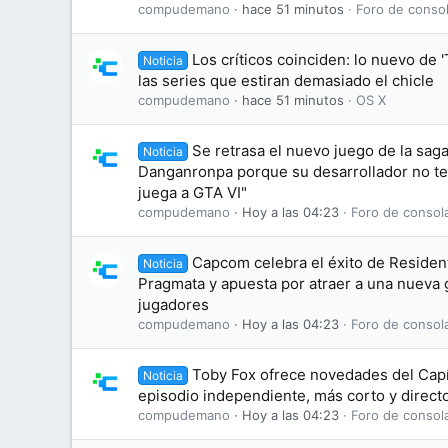
compudemano
hace 51 minutos
Foro de consol
Los críticos coinciden: lo nuevo de '
Noticia
las series que estiran demasiado el chicle
compudemano
hace 51 minutos
OS X
Se retrasa el nuevo juego de la saga
Noticia
Danganronpa porque su desarrollador no te
juega a GTA VI"
compudemano
Hoy a las 04:23
Foro de consol
Capcom celebra el éxito de Residen
Noticia
Pragmata y apuesta por atraer a una nueva
jugadores
compudemano
Hoy a las 04:23
Foro de consol
Toby Fox ofrece novedades del Capí
Noticia
episodio independiente, más corto y directo
compudemano
Hoy a las 04:23
Foro de consol