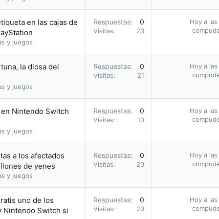
tiqueta en las cajas de
Respuestas
0
Hoy a las
compud
Visitas
23
layStation
as y juegos
tuna, la diosa del
Respuestas
0
Hoy a las
compud
Visitas
21
as y juegos
 en Nintendo Switch
Respuestas
0
Hoy a las
compud
Visitas
10
as y juegos
tas a los afectados
Respuestas
0
Hoy a las
compud
Visitas
20
llones de yenes
as y juegos
ratis uno de los
Respuestas
0
Hoy a las
compud
Visitas
20
 Nintendo Switch si