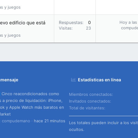
as y juegos
evo edificio que está
Respuestas
0
Hoy a las
compud
Visitas
23
as y juegos
 mensaje
Estadísticas en línea
Cinco reacondicionados como
Miembros conectados
 a precio de liquidación: iPhone,
Invitados conectados
k y Apple Watch más baratos en
Total de visitantes
arket
o: compudemano
hace 21 minutos
Los totales pueden incluir a los visi
ocultos.