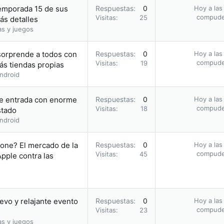
emporada 15 de sus
Respuestas
0
Hoy a las
compud
Visitas
25
ás detalles
as y juegos
 sorprende a todos con
Respuestas
0
Hoy a las
compud
Visitas
19
s tiendas propias
ndroid
 de entrada con enorme
Respuestas
0
Hoy a las
compud
Visitas
18
stado
ndroid
hone? El mercado de la
Respuestas
0
Hoy a las
compud
Visitas
45
pple contra las
vo y relajante evento
Respuestas
0
Hoy a las
compud
Visitas
23
as y juegos