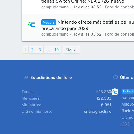
tienes Switch Online: NBA 2K26, nuevo
compudemano
Hoy a las 03:52
Foro de consol
Nintendo ofrece más detalles del nu
Noticia
preparando para 2029
compudemano
Hoy a las 03:52
Foro de consol
1
2
3
…
10
Sig.
Estadísticas del foro
Último
Temas
418.389
Noticia
nuevos
Mensajes
422.533
MacBoo
Miembros
6.951
Back M
Último miembro
srianaghaclinic
Últim
OS X