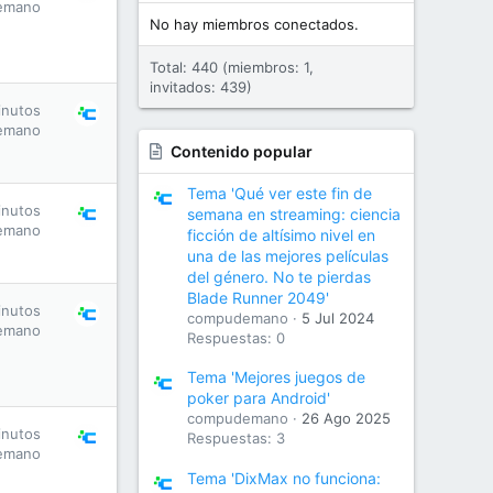
emano
No hay miembros conectados.
Total: 440 (miembros: 1,
invitados: 439)
inutos
emano
Contenido popular
Tema 'Qué ver este fin de
inutos
semana en streaming: ciencia
emano
ficción de altísimo nivel en
una de las mejores películas
del género. No te pierdas
Blade Runner 2049'
inutos
compudemano
5 Jul 2024
emano
Respuestas: 0
Tema 'Mejores juegos de
poker para Android'
compudemano
26 Ago 2025
inutos
Respuestas: 3
emano
Tema 'DixMax no funciona: