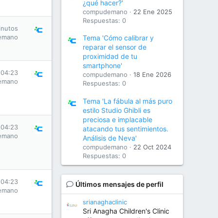
¿qué hacer?'
compudemano
22 Ene 2025
Respuestas: 0
inutos
emano
Tema 'Cómo calibrar y
reparar el sensor de
proximidad de tu
smartphone'
 04:23
compudemano
18 Ene 2026
emano
Respuestas: 0
Tema 'La fábula al más puro
estilo Studio Ghibli es
preciosa e implacable
 04:23
atacando tus sentimientos.
emano
Análisis de Neva'
compudemano
22 Oct 2024
Respuestas: 0
 04:23
Últimos mensajes de perfil
emano
srianaghaclinic
Sri Anagha Children's Clinic