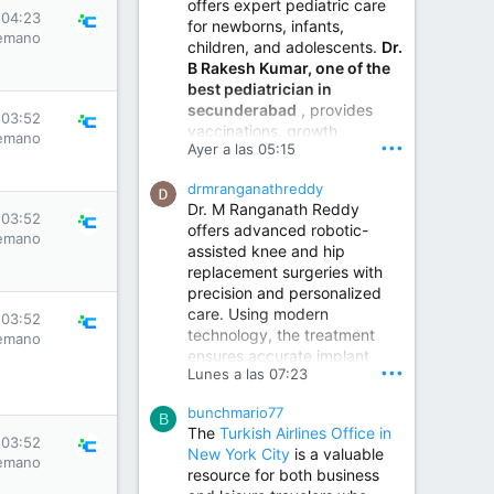
offers expert pediatric care
 04:23
for newborns, infants,
emano
children, and adolescents.
Dr.
B Rakesh Kumar, one of the
best pediatrician in
secunderabad
, provides
 03:52
vaccinations, growth
emano
•••
Ayer a las 05:15
monitoring, newborn care,
treatment for childhood
drmranganathreddy
illnesses, nutrition guidance,
Dr. M Ranganath Reddy
and preventive healthcare in
 03:52
offers advanced robotic-
a child-friendly environment.
emano
assisted knee and hip
replacement surgeries with
precision and personalized
Children Hospital in Secunderabad | Best Pediatrician in Hyderabad | Neonatologist in Medchal
care. Using modern
Our pediatrician and
 03:52
technology, the treatment
Neonatologist team at...
emano
ensures accurate implant
www.srianaghaclinic.com
•••
Lunes a las 07:23
placement, reduced pain,
quicker recovery, and
bunchmario77
improved joint function,
B
The
Turkish Airlines Office in
helping patients return to an
 03:52
New York City
is a valuable
active and comfortable
emano
resource for both business
lifestyle.