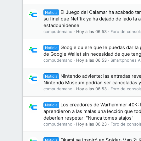
El Juego del Calamar ha acabado tan
Noticia
su final que Netflix ya ha dejado de lado la 
estadounidense
compudemano
Hoy a las 06:53
Foro de consol
Google quiere que le puedas dar la p
Noticia
de Google Wallet sin necesidad de que teng
compudemano
Hoy a las 06:53
Smartphones A
Nintendo advierte: las entradas rev
Noticia
Nintendo Museum podrían ser canceladas y
compudemano
Hoy a las 06:53
Foro de consol
Los creadores de Warhammer 40K: 
Noticia
aprendieron a las malas una lección que tod
deberían respetar: "Nunca tomes atajos"
compudemano
Hoy a las 06:23
Foro de consol
Okami se inspiró en Spider-Man 2: 
Noticia