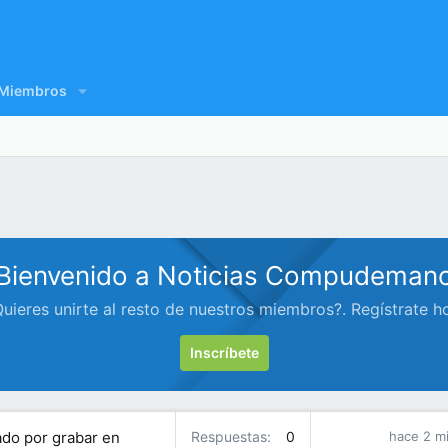
Miembros
Bienvenido a Noticias Compudeman
uieres unirte al resto de nuestros miembros?. Regístrate h
Inscríbete
tado por grabar en
Respuestas
0
hace 2 m