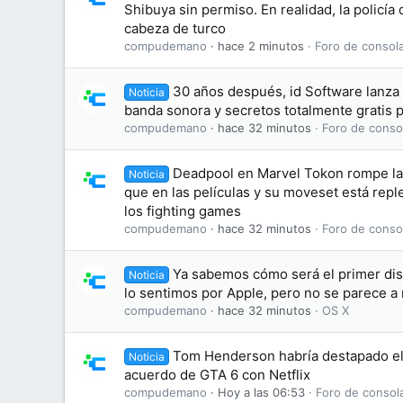
Shibuya sin permiso. En realidad, la policía
cabeza de turco
compudemano
hace 2 minutos
Foro de consol
30 años después, id Software lanz
Noticia
banda sonora y secretos totalmente gratis 
compudemano
hace 32 minutos
Foro de conso
Deadpool en Marvel Tokon rompe la 
Noticia
que en las películas y su moveset está repl
los fighting games
compudemano
hace 32 minutos
Foro de conso
Ya sabemos cómo será el primer dis
Noticia
lo sentimos por Apple, pero no se parece a
compudemano
hace 32 minutos
OS X
Tom Henderson habría destapado el 
Noticia
acuerdo de GTA 6 con Netflix
compudemano
Hoy a las 06:53
Foro de consol