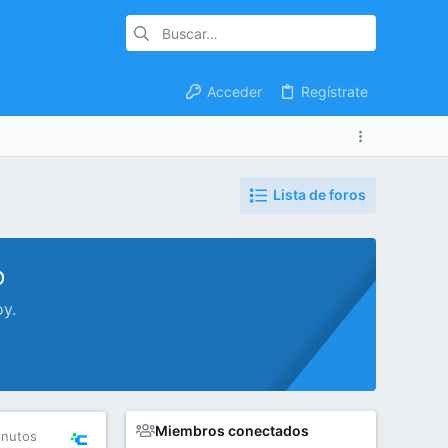
Acceder
Regístrate
Lista de foros
o
oy.
Miembros conectados
inutos