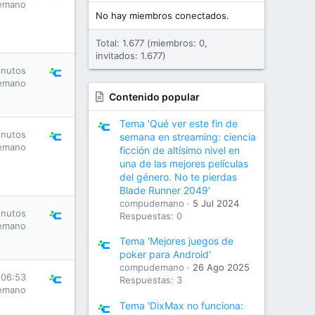
emano
No hay miembros conectados.
Total: 1.677 (miembros: 0,
invitados: 1.677)
inutos
emano
Contenido popular
Tema 'Qué ver este fin de
inutos
semana en streaming: ciencia
emano
ficción de altísimo nivel en
una de las mejores películas
del género. No te pierdas
Blade Runner 2049'
compudemano
5 Jul 2024
inutos
Respuestas: 0
emano
Tema 'Mejores juegos de
poker para Android'
compudemano
26 Ago 2025
 06:53
Respuestas: 3
emano
Tema 'DixMax no funciona: