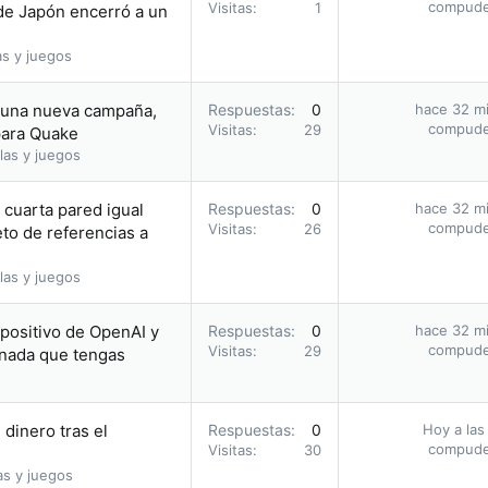
compud
Visitas
1
 de Japón encerró a un
as y juegos
a una nueva campaña,
Respuestas
0
hace 32 m
compud
Visitas
29
para Quake
las y juegos
cuarta pared igual
Respuestas
0
hace 32 m
compud
Visitas
26
eto de referencias a
las y juegos
positivo de OpenAI y
Respuestas
0
hace 32 m
compud
Visitas
29
 nada que tengas
dinero tras el
Respuestas
0
Hoy a las
compud
Visitas
30
as y juegos