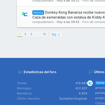
compudemano
Hoy a las 04:52
Foro de consol
Donkey Kong Bananza recibe nuevo
Noticia
Caza de esmeraldas con estatua de Kiddy 
compudemano
Hoy a las 04:52
Foro de consol
1
2
3
…
10
Sig.
Estadísticas del foro
Último
Temas
418.493
Noticia
arrest
Mensajes
422.637
permis
Miembros
6.954
encerr
Último miembro
Sumukha Hospitals
Últim