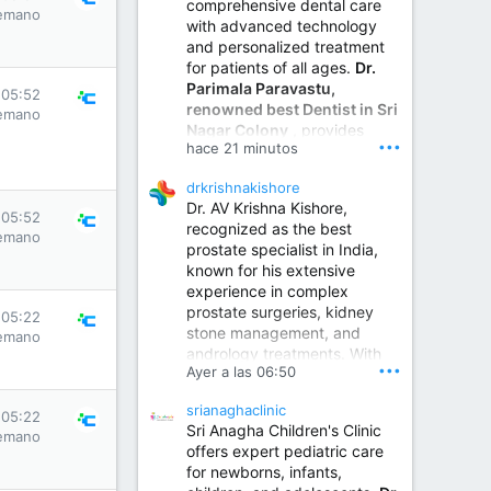
comprehensive dental care
emano
with advanced technology
and personalized treatment
for patients of all ages.
Dr.
Parimala Paravastu,
 05:52
renowned best Dentist in Sri
emano
Nagar Colony
, provides
•••
hace 21 minutos
expert care for tooth pain,
gum disease, root canal
drkrishnakishore
treatment, dental implants,
Dr. AV Krishna Kishore,
smile designing, cosmetic
 05:52
recognized as the best
dentistry.
emano
prostate specialist in India,
known for his extensive
experience in complex
Sumukha Hospital | Ear, Nose & Throat, Dental & Maxillofacial Surgery Center
prostate surgeries, kidney
 05:22
stone management, and
www.sumukhahospitals.co
emano
andrology treatments. With
m
•••
Ayer a las 06:50
years of surgical practice and
a strong focus on minimally
srianaghaclinic
invasive and robotic
 05:22
Sri Anagha Children's Clinic
techniques.
emano
offers expert pediatric care
for newborns, infants,