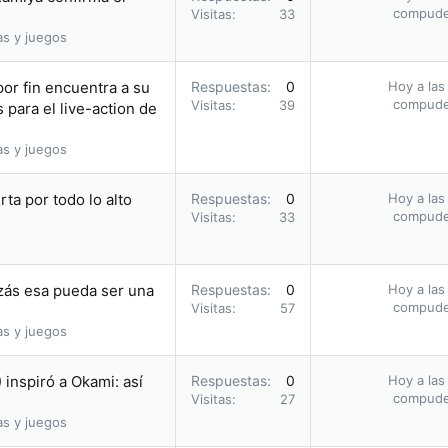
compud
Visitas
33
as y juegos
por fin encuentra a su
Respuestas
0
Hoy a las
compud
Visitas
39
 para el live-action de
as y juegos
rta por todo lo alto
Respuestas
0
Hoy a las
compud
Visitas
33
izás esa pueda ser una
Respuestas
0
Hoy a las
compud
Visitas
57
as y juegos
inspiró a Okami: así
Respuestas
0
Hoy a las
compud
Visitas
27
as y juegos