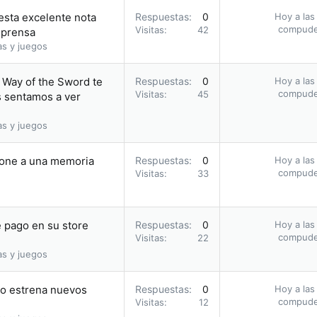
 esta excelente nota
Respuestas
0
Hoy a las
compud
Visitas
42
 prensa
as y juegos
 Way of the Sword te
Respuestas
0
Hoy a las
compud
Visitas
45
s sentamos a ver
as y juegos
hone a una memoria
Respuestas
0
Hoy a las
compud
Visitas
33
 pago en su store
Respuestas
0
Hoy a las
compud
Visitas
22
as y juegos
ño estrena nuevos
Respuestas
0
Hoy a las
compud
Visitas
12