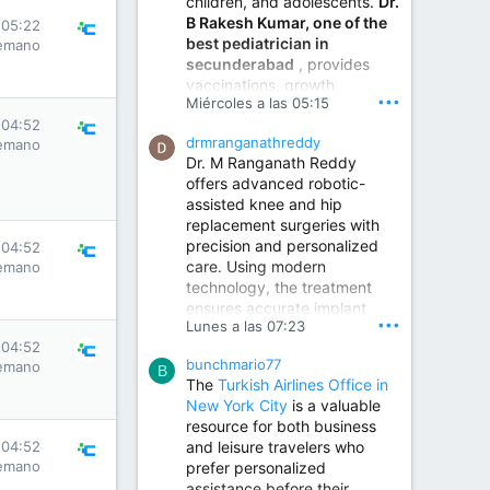
children, and adolescents.
Dr.
Best Urologist in Vijayawada | Urology Specialist in Vijayawada
B Rakesh Kumar, one of the
 05:22
Dr. A. V. Krishna Kishore,
best pediatrician in
emano
the Best Urologist...
secunderabad
, provides
vaccinations, growth
www.drkrishnakishore.com
•••
Miércoles a las 05:15
monitoring, newborn care,
 04:52
treatment for childhood
drmranganathreddy
emano
illnesses, nutrition guidance,
Dr. M Ranganath Reddy
and preventive healthcare in
offers advanced robotic-
a child-friendly environment.
assisted knee and hip
replacement surgeries with
precision and personalized
Children Hospital in Secunderabad | Best Pediatrician in Hyderabad | Neonatologist in Medchal
 04:52
care. Using modern
emano
Our pediatrician and
technology, the treatment
Neonatologist team at...
ensures accurate implant
www.srianaghaclinic.com
•••
Lunes a las 07:23
placement, reduced pain,
 04:52
quicker recovery, and
bunchmario77
emano
improved joint function,
B
The
Turkish Airlines Office in
helping patients return to an
New York City
is a valuable
active and comfortable
resource for both business
lifestyle.
and leisure travelers who
 04:52
emano
prefer personalized
assistance before their