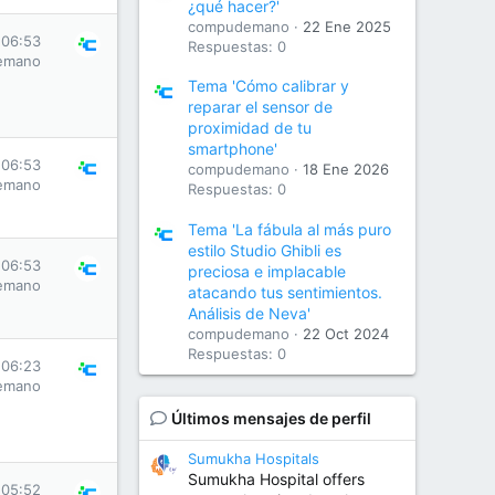
¿qué hacer?'
compudemano
22 Ene 2025
 06:53
Respuestas: 0
emano
Tema 'Cómo calibrar y
reparar el sensor de
proximidad de tu
smartphone'
 06:53
compudemano
18 Ene 2026
emano
Respuestas: 0
Tema 'La fábula al más puro
estilo Studio Ghibli es
 06:53
preciosa e implacable
emano
atacando tus sentimientos.
Análisis de Neva'
compudemano
22 Oct 2024
Respuestas: 0
 06:23
emano
Últimos mensajes de perfil
Sumukha Hospitals
Sumukha Hospital offers
 05:52