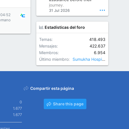
Orthopedic Surgeon in Kondapur | Best Orthopedic Doctor in Kondapur | Dr. M. Ranganath Reddy
journey.
Consult Dr. M. Ranganath
•••
31 Jul 2026
Reddy, the best...
 04:52
emano
www.drranganathreddy.co
Estadísticas del foro
m
Temas
418.493
Mensajes
422.637
Miembros
6.954
Último miembro
Sumukha Hospitals
Compartir esta página
0
Share this page
1.677
1.677
tantes