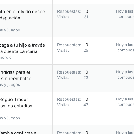
to en el olvido desde
Respuestas
0
Hoy a las
compud
Visitas
31
adaptación
as y juegos
aga a tu hijo a través
Respuestas
0
Hoy a las
compud
Visitas
25
a cuenta bancaria
ndroid
endidas para el
Respuestas
0
Hoy a las
compud
Visitas
23
 sin reembolso
as y juegos
Rogue Trader
Respuestas
0
Hoy a las
compud
Visitas
43
os los estudios
as y juegos
Kamiya confirma el
Respuestas
0
Hoy a las