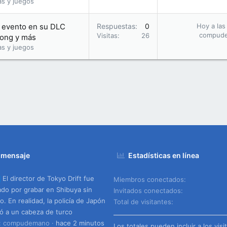
as y juegos
 evento en su DLC
Respuestas
0
Hoy a las
compud
Visitas
26
Kong y más
as y juegos
 mensaje
Estadísticas en línea
El director de Tokyo Drift fue
Miembros conectados
ado por grabar en Shibuya sin
Invitados conectados
o. En realidad, la policía de Japón
Total de visitantes
ó a un cabeza de turco
o: compudemano
hace 2 minutos
Los totales pueden incluir a los visi