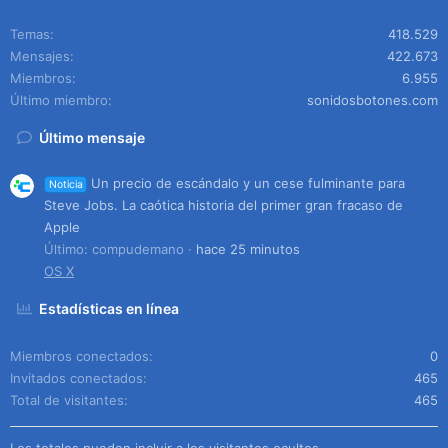
Temas
418.529
Mensajes
422.673
Miembros
6.955
Último miembro
sonidosbotones.com
Último mensaje
Un precio de escándalo y un cese fulminante para
Noticia
Steve Jobs. La caótica historia del primer gran fracaso de
Apple
Último: compudemano
hace 25 minutos
OS X
Estadísticas en línea
Miembros conectados
0
Invitados conectados
465
Total de visitantes
465
Los totales pueden incluir a los visitantes ocultos.