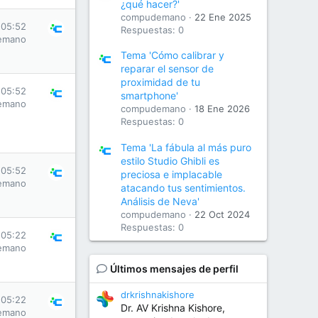
¿qué hacer?'
compudemano
22 Ene 2025
 05:52
Respuestas: 0
emano
Tema 'Cómo calibrar y
reparar el sensor de
proximidad de tu
 05:52
smartphone'
emano
compudemano
18 Ene 2026
Respuestas: 0
Tema 'La fábula al más puro
estilo Studio Ghibli es
 05:52
preciosa e implacable
emano
atacando tus sentimientos.
Análisis de Neva'
compudemano
22 Oct 2024
Respuestas: 0
 05:22
emano
Últimos mensajes de perfil
drkrishnakishore
 05:22
Dr. AV Krishna Kishore,
emano