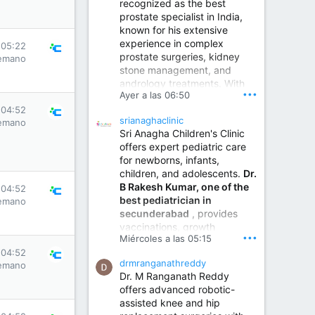
recognized as the best
prostate specialist in India,
known for his extensive
experience in complex
 05:22
prostate surgeries, kidney
emano
stone management, and
andrology treatments. With
•••
Ayer a las 06:50
years of surgical practice and
a strong focus on minimally
 04:52
srianaghaclinic
emano
invasive and robotic
Sri Anagha Children's Clinic
techniques.
offers expert pediatric care
for newborns, infants,
children, and adolescents.
Dr.
Best Urologist in Vijayawada | Urology Specialist in Vijayawada
B Rakesh Kumar, one of the
 04:52
Dr. A. V. Krishna Kishore,
best pediatrician in
emano
the Best Urologist...
secunderabad
, provides
vaccinations, growth
www.drkrishnakishore.com
•••
Miércoles a las 05:15
monitoring, newborn care,
 04:52
treatment for childhood
drmranganathreddy
emano
illnesses, nutrition guidance,
Dr. M Ranganath Reddy
and preventive healthcare in
offers advanced robotic-
a child-friendly environment.
assisted knee and hip