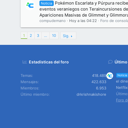
Pokémon Escarlata y Púrpura recibe
Noticia
eventos veraniegos con Teraincursiones d
Apariciones Masivas de Glimmet y Glimmor
compudemano
Hoy a las 04:22
Foro de consol
1
2
3
…
10
Sig.
Estadísticas del foro
Último
Temas
418.489
Noticia
el din
Mensajes
422.633
Netflix
Miembros
6.953
Últim
Último miembro
drkrishnakishore
Foro d