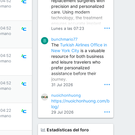
replacement surgeries with
 04:52
precision and personalized
emano
Children Hospital in Secunderabad | Best Pediatrician in Hyderabad | Neonatologist in Medchal
care. Using modern
Our pediatrician and
technology, the treatment
Neonatologist team at...
ensures accurate implant
www.srianaghaclinic.com
•••
 04:52
Lunes a las 07:23
placement, reduced pain,
emano
quicker recovery, and
bunchmario77
improved joint function,
B
The
Turkish Airlines Office in
helping patients return to an
New York City
is a valuable
active and comfortable
 04:52
resource for both business
lifestyle.
emano
and leisure travelers who
prefer personalized
assistance before their
Orthopedic Surgeon in Kondapur | Best Orthopedic Doctor in Kondapur | Dr. M. Ranganath Reddy
journey.
Consult Dr. M. Ranganath
 04:52
•••
31 Jul 2026
Reddy, the best...
emano
nuoichonhuong
www.drranganathreddy.co
https://nuoichonhuong.com/b
m
log/
 04:22
•••
29 Jul 2026
emano
Estadísticas del foro