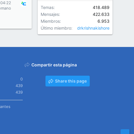
 04:22
Temas
418.489
emano
Mensajes
422.633
Miembros
6.953
Último miembro
drkrishnakishore
Compartir esta página
0
Share this page
439
439
tantes