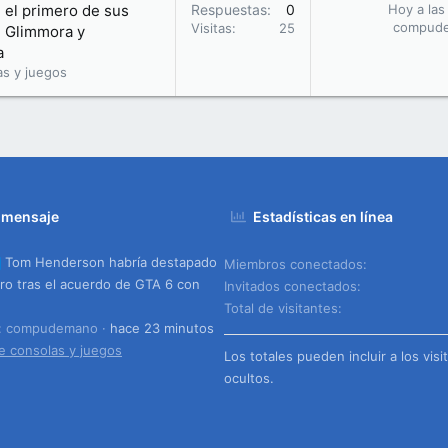
 el primero de sus
Respuestas
0
Hoy a las
compud
Visitas
25
e Glimmora y
a
as y juegos
 mensaje
Estadísticas en línea
Tom Henderson habría destapado
Miembros conectados
ero tras el acuerdo de GTA 6 con
Invitados conectados
Total de visitantes
o: compudemano
hace 23 minutos
e consolas y juegos
Los totales pueden incluir a los visi
ocultos.