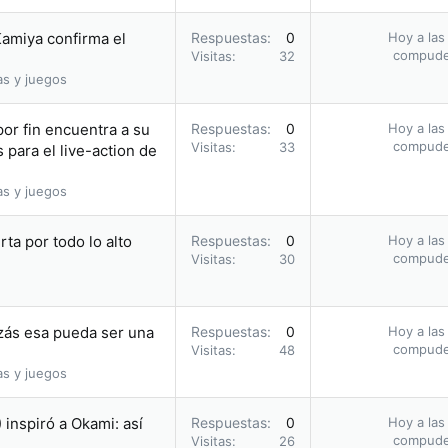
Kamiya confirma el
Respuestas
0
Hoy a las
compud
Visitas
32
as y juegos
por fin encuentra a su
Respuestas
0
Hoy a las
compud
Visitas
33
 para el live-action de
as y juegos
rta por todo lo alto
Respuestas
0
Hoy a las
compud
Visitas
30
izás esa pueda ser una
Respuestas
0
Hoy a las
compud
Visitas
48
as y juegos
inspiró a Okami: así
Respuestas
0
Hoy a las
compud
Visitas
26