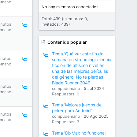
emano
No hay miembros conectados.
Total: 439 (miembros: 0,
inutos
invitados: 439)
emano
Contenido popular
Tema 'Qué ver este fin de
inutos
semana en streaming: ciencia
emano
ficción de altísimo nivel en
una de las mejores películas
del género. No te pierdas
Blade Runner 2049'
inutos
compudemano
5 Jul 2024
emano
Respuestas: 0
Tema 'Mejores juegos de
poker para Android'
inutos
compudemano
26 Ago 2025
emano
Respuestas: 3
Tema 'DixMax no funciona: