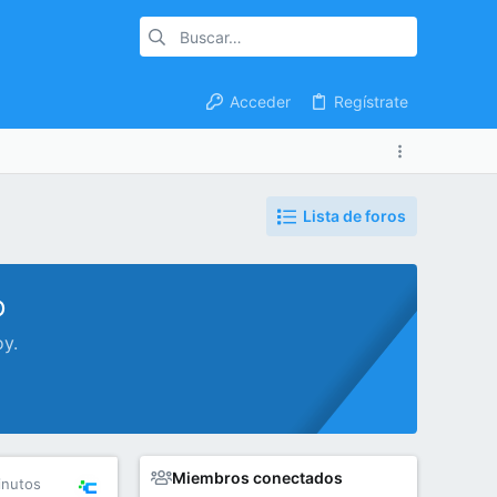
Acceder
Regístrate
Lista de foros
o
oy.
Miembros conectados
inutos