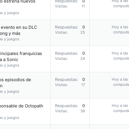
ño estrena nuevos
Respuestas
0
Hoy a las
compud
Visitas
11
as y juegos
 evento en su DLC
Respuestas
0
Hoy a las
compud
Visitas
25
Kong y más
as y juegos
incipales franquicias
Respuestas
0
Hoy a las
compud
Visitas
24
a a Sonic
as y juegos
os episodios de
Respuestas
0
Hoy a las
compud
Visitas
17
on
as y juegos
sponsable de Octopath
Respuestas
0
Hoy a las
compud
Visitas
39
as y juegos