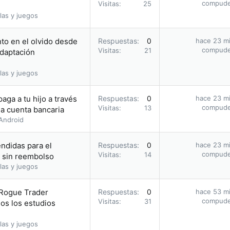
compud
Visitas
25
las y juegos
to en el olvido desde
Respuestas
0
hace 23 m
compud
Visitas
21
adaptación
las y juegos
aga a tu hijo a través
Respuestas
0
hace 23 m
compud
Visitas
13
a cuenta bancaria
Android
endidas para el
Respuestas
0
hace 23 m
compud
Visitas
14
 sin reembolso
las y juegos
Rogue Trader
Respuestas
0
hace 53 m
compud
Visitas
31
os los estudios
las y juegos