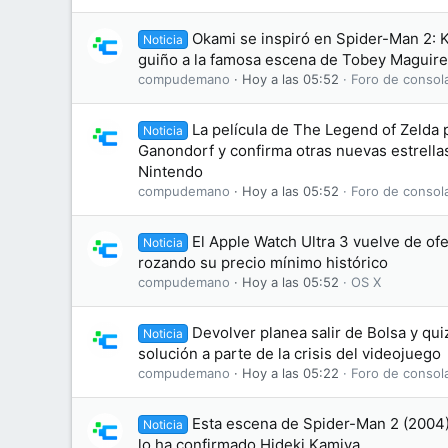
Okami se inspiró en Spider-Man 2: 
Noticia
guiño a la famosa escena de Tobey Maguire
compudemano
Hoy a las 05:52
Foro de consol
La película de The Legend of Zelda 
Noticia
Ganondorf y confirma otras nuevas estrellas
Nintendo
compudemano
Hoy a las 05:52
Foro de consol
El Apple Watch Ultra 3 vuelve de ofe
Noticia
rozando su precio mínimo histórico
compudemano
Hoy a las 05:52
OS X
Devolver planea salir de Bolsa y qu
Noticia
solución a parte de la crisis del videojuego
compudemano
Hoy a las 05:22
Foro de consol
Esta escena de Spider-Man 2 (2004) 
Noticia
lo ha confirmado Hideki Kamiya