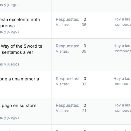
as y juegos
 esta excelente nota
Respuestas
0
Hoy a las
compud
Visitas
36
 prensa
as y juegos
 Way of the Sword te
Respuestas
0
Hoy a las
compud
Visitas
39
s sentamos a ver
as y juegos
hone a una memoria
Respuestas
0
Hoy a las
compud
Visitas
32
 pago en su store
Respuestas
0
Hoy a las
compud
Visitas
21
as y juegos