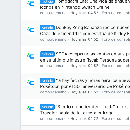
Tomodachi Life: Una vida de ensue
Noticia
iconos en Nintendo Switch Online
compudemano
Hoy a las 04:52
Foro de consol
Donkey Kong Bananza recibe nuevo
Noticia
Caza de esmeraldas con estatua de Kiddy 
compudemano
Hoy a las 04:52
Foro de consol
SEGA comparte las ventas de sus pr
Noticia
en su último trimestre fiscal: Persona super
compudemano
Hoy a las 04:52
Foro de consol
Ya hay fechas y horas para los nuev
Noticia
Pokétoon por el 30º aniversario de Pokém
compudemano
Hoy a las 04:52
Foro de consol
“Siento no poder decir nada”: el re
Noticia
Traveler habla de la tercera entrega
compudemano
Hoy a las 04:22
Foro de consol