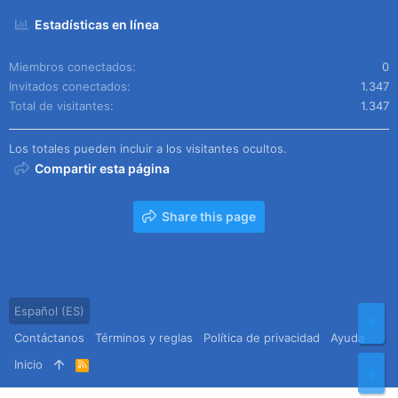
Estadísticas en línea
Miembros conectados
0
Invitados conectados
1.347
Total de visitantes
1.347
Los totales pueden incluir a los visitantes ocultos.
Compartir esta página
Share this page
Español (ES)
Arr
Contáctanos
Términos y reglas
Política de privacidad
Ayuda
Inicio
R
Pie
S
S