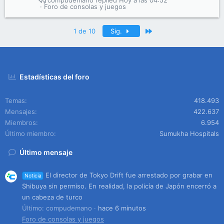
compudemano
Hoy a las 04:52
Foro de consolas y juegos
Último
1 de 10
Sig.
Estadísticas del foro
Temas
418.493
Mensajes
422.637
Miembros
6.954
Último miembro
Sumukha Hospitals
Último mensaje
El director de Tokyo Drift fue arrestado por grabar en
Noticia
Shibuya sin permiso. En realidad, la policía de Japón encerró a
un cabeza de turco
Último: compudemano
hace 6 minutos
Foro de consolas y juegos