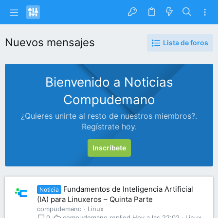
Nuevos mensajes
Lista de foros
Bienvenido a Noticias
Compudemano
¿Quieres unirte al resto de nuestros miembros?.
Regístrate hoy.
Inscríbete
Fundamentos de Inteligencia Artificial
Noticia
(IA) para Linuxeros – Quinta Parte
compudemano
Linux
compudemano
Hoy a las 22:02
Linux
0