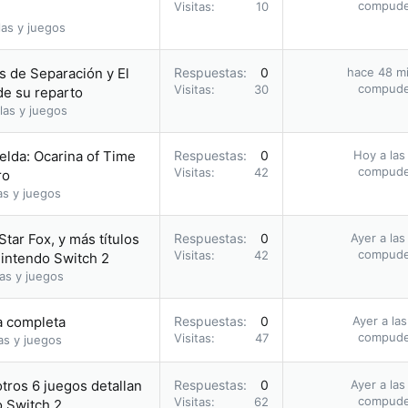
compud
Visitas
10
as y juegos
as de Separación y El
Respuestas
0
hace 48 m
compud
Visitas
30
de su reparto
las y juegos
elda: Ocarina of Time
Respuestas
0
Hoy a las
compud
Visitas
42
ro
as y juegos
Star Fox, y más títulos
Respuestas
0
Ayer a las
compud
Visitas
42
Nintendo Switch 2
as y juegos
ía completa
Respuestas
0
Ayer a la
compud
Visitas
47
as y juegos
otros 6 juegos detallan
Respuestas
0
Ayer a las
compud
Visitas
62
o Switch 2