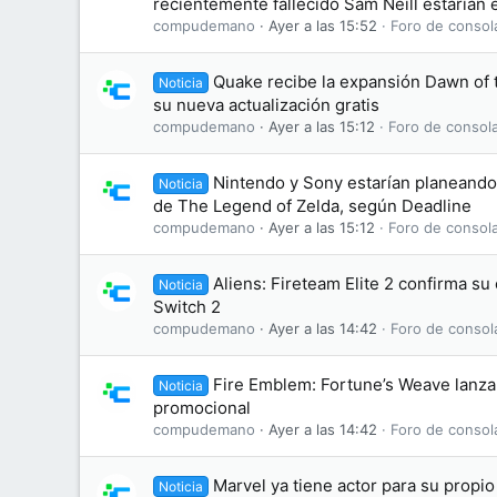
recientemente fallecido Sam Neill estarían e
compudemano
Ayer a las 15:52
Foro de consol
Quake recibe la expansión Dawn of
Noticia
su nueva actualización gratis
compudemano
Ayer a las 15:12
Foro de consol
Nintendo y Sony estarían planeando 
Noticia
de The Legend of Zelda, según Deadline
compudemano
Ayer a las 15:12
Foro de consol
Aliens: Fireteam Elite 2 confirma s
Noticia
Switch 2
compudemano
Ayer a las 14:42
Foro de consol
Fire Emblem: Fortune’s Weave lanza 
Noticia
promocional
compudemano
Ayer a las 14:42
Foro de consol
Marvel ya tiene actor para su propi
Noticia