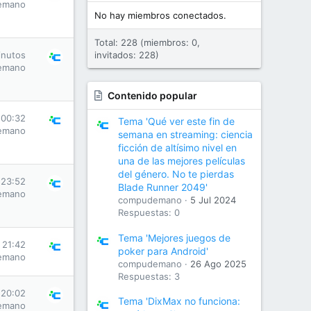
emano
No hay miembros conectados.
Total: 228 (miembros: 0,
inutos
invitados: 228)
emano
Contenido popular
 00:32
Tema 'Qué ver este fin de
emano
semana en streaming: ciencia
ficción de altísimo nivel en
una de las mejores películas
del género. No te pierdas
 23:52
Blade Runner 2049'
emano
compudemano
5 Jul 2024
Respuestas: 0
Tema 'Mejores juegos de
s 21:42
poker para Android'
emano
compudemano
26 Ago 2025
Respuestas: 3
 20:02
Tema 'DixMax no funciona:
emano