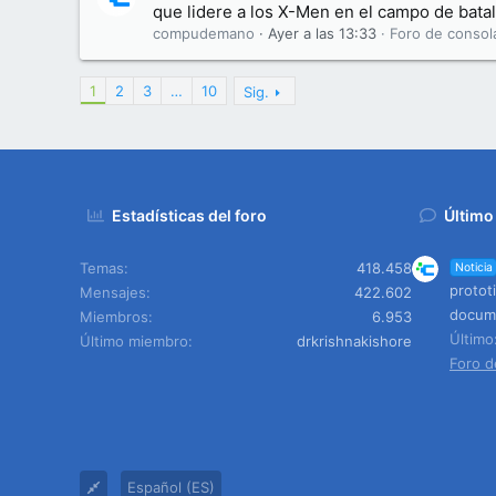
que lidere a los X-Men en el campo de batal
compudemano
Ayer a las 13:33
Foro de consol
1
2
3
…
10
Sig.
Estadísticas del foro
Último
Temas
418.458
Noticia
protot
Mensajes
422.602
docume
Miembros
6.953
Últim
Último miembro
drkrishnakishore
Foro d
Español (ES)