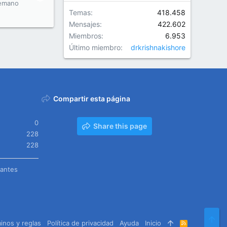
emano
Temas
418.458
Mensajes
422.602
Miembros
6.953
Último miembro
drkrishnakishore
Compartir esta página
0
Share this page
228
228
tantes
Arr
inos y reglas
Política de privacidad
Ayuda
Inicio
R