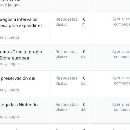
as y juegos
uegos a intervalos
Respuestas
0
Ayer a la
compud
Visitas
71
les» para expandir el
as y juegos
romo «Crea tu propio
Respuestas
0
Ayer a la
compud
Visitas
64
 Store europea
as y juegos
a preservación del
Respuestas
0
Ayer a la
compud
Visitas
50
as y juegos
 llegada a Nintendo
Respuestas
0
Ayer a la
compud
Visitas
46
as y juegos