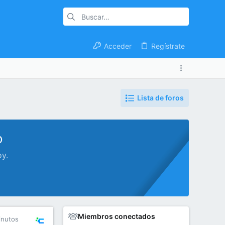
Acceder
Regístrate
Lista de foros
o
oy.
Miembros conectados
inutos