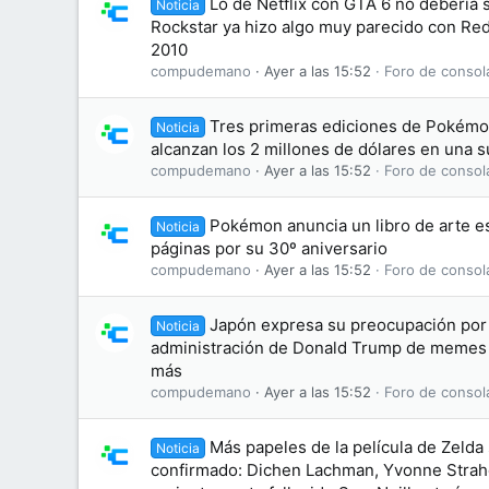
Lo de Netflix con GTA 6 no debería
Noticia
Rockstar ya hizo algo muy parecido con R
2010
compudemano
Ayer a las 15:52
Foro de consol
Tres primeras ediciones de Pokémon
Noticia
alcanzan los 2 millones de dólares en una 
compudemano
Ayer a las 15:52
Foro de consol
Pokémon anuncia un libro de arte es
Noticia
páginas por su 30º aniversario
compudemano
Ayer a las 15:52
Foro de consol
Japón expresa su preocupación por 
Noticia
administración de Donald Trump de memes
más
compudemano
Ayer a las 15:52
Foro de consol
Más papeles de la película de Zelda
Noticia
confirmado: Dichen Lachman, Yvonne Straho