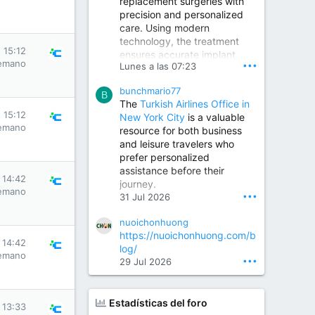
replacement surgeries with
precision and personalized
Children Hospital in Secunderabad | Best Pediatrician in Hyderabad | Neonatologist in Medchal
care. Using modern
Our pediatrician and
technology, the treatment
Neonatologist team at...
s 15:12
ensures accurate implant
www.srianaghaclinic.com
emano
•••
Lunes a las 07:23
placement, reduced pain,
quicker recovery, and
bunchmario77
improved joint function,
B
The
Turkish Airlines Office in
helping patients return to an
s 15:12
New York City
is a valuable
active and comfortable
emano
resource for both business
lifestyle.
and leisure travelers who
prefer personalized
assistance before their
Orthopedic Surgeon in Kondapur | Best Orthopedic Doctor in Kondapur | Dr. M. Ranganath Reddy
s 14:42
journey.
Consult Dr. M. Ranganath
emano
•••
31 Jul 2026
Reddy, the best...
nuoichonhuong
www.drranganathreddy.co
https://nuoichonhuong.com/b
m
s 14:42
log/
emano
•••
29 Jul 2026
Estadísticas del foro
s 13:33