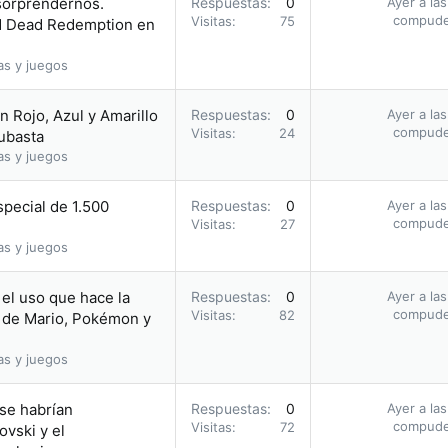
 sorprendernos.
Respuestas
0
Ayer a la
compud
Visitas
75
ed Dead Redemption en
as y juegos
 Rojo, Azul y Amarillo
Respuestas
0
Ayer a la
compud
Visitas
24
subasta
as y juegos
pecial de 1.500
Respuestas
0
Ayer a la
compud
Visitas
27
as y juegos
el uso que hace la
Respuestas
0
Ayer a la
compud
Visitas
82
 de Mario, Pokémon y
as y juegos
 se habrían
Respuestas
0
Ayer a la
compud
Visitas
72
vski y el