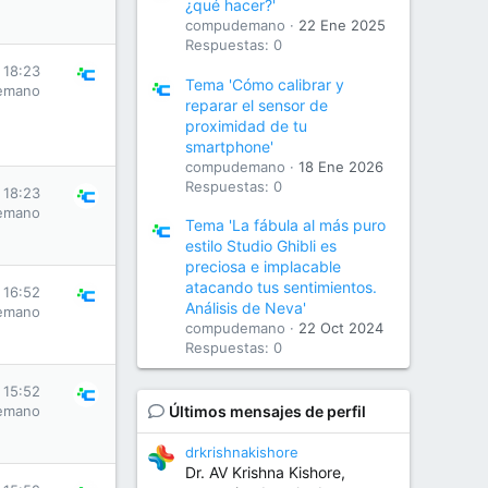
¿qué hacer?'
compudemano
22 Ene 2025
Respuestas: 0
s 18:23
Tema 'Cómo calibrar y
emano
reparar el sensor de
proximidad de tu
smartphone'
compudemano
18 Ene 2026
Respuestas: 0
s 18:23
emano
Tema 'La fábula al más puro
estilo Studio Ghibli es
preciosa e implacable
atacando tus sentimientos.
s 16:52
Análisis de Neva'
emano
compudemano
22 Oct 2024
Respuestas: 0
s 15:52
emano
Últimos mensajes de perfil
drkrishnakishore
Dr. AV Krishna Kishore,