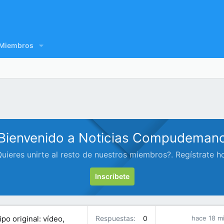
Miembros
Bienvenido a Noticias Compudeman
uieres unirte al resto de nuestros miembros?. Regístrate h
Inscríbete
o original: vídeo,
Respuestas
0
hace 18 m