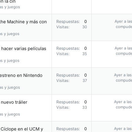
n la cin
as y juegos
 the Machine y más con
Respuestas
0
Ayer a la
compud
Visitas
30
as y juegos
hacer varias películas
Respuestas
0
Ayer a la
compud
Visitas
35
as y juegos
u estreno en Nintendo
Respuestas
0
Ayer a la
compud
Visitas
37
as y juegos
nuevo tráiler
Respuestas
0
Ayer a la
compud
Visitas
33
as y juegos
o Cíclope en el UCM y
Respuestas
0
Ayer a la