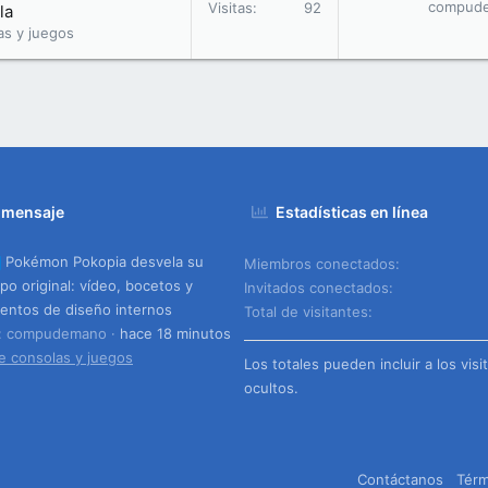
compud
Visitas
92
la
as y juegos
 mensaje
Estadísticas en línea
Pokémon Pokopia desvela su
Miembros conectados
ipo original: vídeo, bocetos y
Invitados conectados
ntos de diseño internos
Total de visitantes
o: compudemano
hace 18 minutos
e consolas y juegos
Los totales pueden incluir a los visi
ocultos.
Contáctanos
Térm