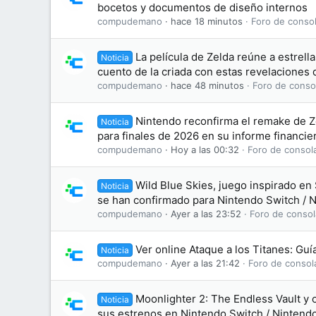
bocetos y documentos de diseño internos
compudemano
hace 18 minutos
Foro de consol
La película de Zelda reúne a estrell
Noticia
cuento de la criada con estas revelaciones 
compudemano
hace 48 minutos
Foro de conso
Nintendo reconfirma el remake de Z
Noticia
para finales de 2026 en su informe financie
compudemano
Hoy a las 00:32
Foro de consol
Wild Blue Skies, juego inspirado en 
Noticia
se han confirmado para Nintendo Switch / 
compudemano
Ayer a las 23:52
Foro de consol
Ver online Ataque a los Titanes: Gu
Noticia
compudemano
Ayer a las 21:42
Foro de consol
Moonlighter 2: The Endless Vault y 
Noticia
sus estrenos en Nintendo Switch / Nintend