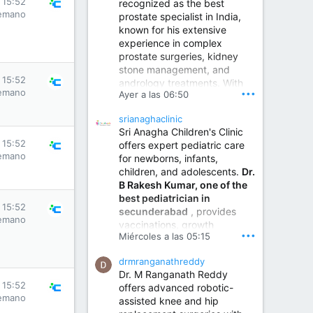
s 15:52
recognized as the best
emano
prostate specialist in India,
known for his extensive
experience in complex
prostate surgeries, kidney
stone management, and
s 15:52
andrology treatments. With
emano
•••
Ayer a las 06:50
years of surgical practice and
a strong focus on minimally
srianaghaclinic
invasive and robotic
Sri Anagha Children's Clinic
techniques.
s 15:52
offers expert pediatric care
emano
for newborns, infants,
children, and adolescents.
Dr.
Best Urologist in Vijayawada | Urology Specialist in Vijayawada
B Rakesh Kumar, one of the
Dr. A. V. Krishna Kishore,
best pediatrician in
the Best Urologist...
s 15:52
secunderabad
, provides
emano
vaccinations, growth
www.drkrishnakishore.com
•••
Miércoles a las 05:15
monitoring, newborn care,
treatment for childhood
drmranganathreddy
illnesses, nutrition guidance,
Dr. M Ranganath Reddy
and preventive healthcare in
s 15:52
offers advanced robotic-
a child-friendly environment.
emano
assisted knee and hip