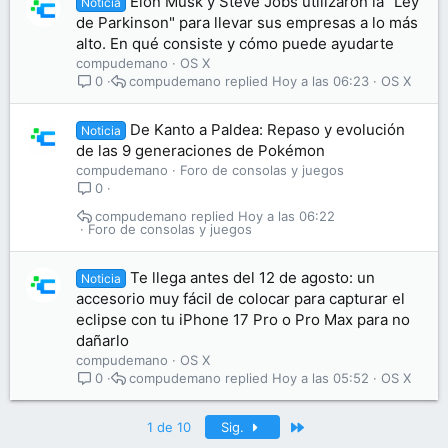
Elon Musk y Steve Jobs utilizaron la "Ley
Noticia
de Parkinson" para llevar sus empresas a lo más
alto. En qué consiste y cómo puede ayudarte
compudemano
OS X
compudemano
Hoy a las 06:23
OS X
0
De Kanto a Paldea: Repaso y evolución
Noticia
de las 9 generaciones de Pokémon
compudemano
Foro de consolas y juegos
0
compudemano
Hoy a las 06:22
Foro de consolas y juegos
Te llega antes del 12 de agosto: un
Noticia
accesorio muy fácil de colocar para capturar el
eclipse con tu iPhone 17 Pro o Pro Max para no
dañarlo
compudemano
OS X
compudemano
Hoy a las 05:52
OS X
0
Último
1 de 10
Sig.