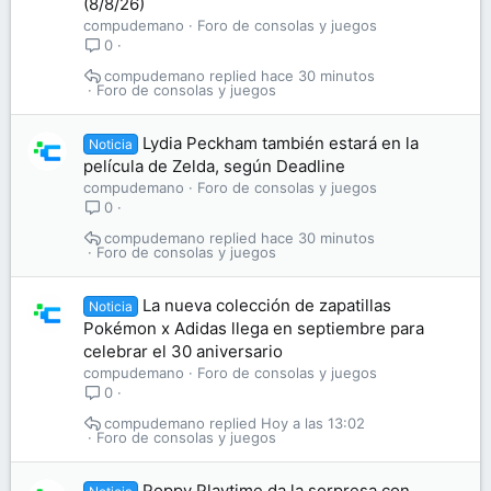
(8/8/26)
compudemano
Foro de consolas y juegos
0
compudemano
hace 30 minutos
Foro de consolas y juegos
Lydia Peckham también estará en la
Noticia
película de Zelda, según Deadline
compudemano
Foro de consolas y juegos
0
compudemano
hace 30 minutos
Foro de consolas y juegos
La nueva colección de zapatillas
Noticia
Pokémon x Adidas llega en septiembre para
celebrar el 30 aniversario
compudemano
Foro de consolas y juegos
0
compudemano
Hoy a las 13:02
Foro de consolas y juegos
Poppy Playtime da la sorpresa con