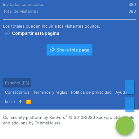
Invitados conectados
380
Total de visitantes
380
Los totales pueden incluir a los visitantes ocultos.
Compartir esta página
Share this page
Español (ES)
Arr
Contáctanos
Términos y reglas
Política de privacidad
Ayuda
Inicio
R
Pie
S
S
®
Community platform by XenForo
© 2010-2026 XenForo Ltd.
|
Style
and add-ons by ThemeHouse