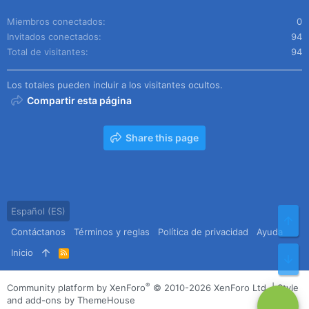
Miembros conectados
0
Invitados conectados
94
Total de visitantes
94
Los totales pueden incluir a los visitantes ocultos.
Compartir esta página
Share this page
Español (ES)
Arr
Contáctanos
Términos y reglas
Política de privacidad
Ayuda
Inicio
R
Pie
S
S
®
Community platform by XenForo
© 2010-2026 XenForo Ltd.
|
Style
and add-ons by ThemeHouse