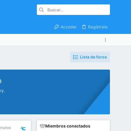
Acceder
Regístrate
Lista de foros
o
oy.
Miembros conectados
inutos