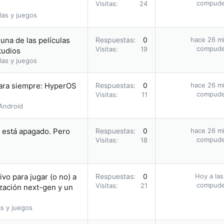
compud
Visitas
24
las y juegos
una de las películas
Respuestas
0
hace 26 m
compud
Visitas
19
tudios
las y juegos
para siempre: HyperOS
Respuestas
0
hace 26 m
compud
Visitas
11
Android
i está apagado. Pero
Respuestas
0
hace 26 m
compud
Visitas
18
vo para jugar (o no) a
Respuestas
0
Hoy a las
compud
Visitas
21
zación next-gen y un
s y juegos