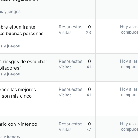
as y juegos
obre el Almirante
Respuestas
0
Hoy a las
compud
Visitas
23
 las buenas personas
s y juegos
s riesgos de escuchar
Respuestas
0
Hoy a las
compud
Visitas
41
olladores"
s y juegos
endo las mejores
Respuestas
0
Hoy a las
compud
Visitas
41
s son mis cinco
ario con Nintendo
Respuestas
0
Hoy a las
compud
Visitas
37
s y juegos