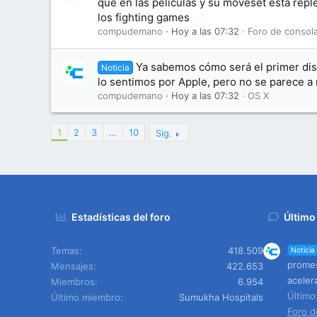
que en las películas y su moveset está repl
los fighting games
compudemano
Hoy a las 07:32
Foro de consol
Ya sabemos cómo será el primer dis
Noticia
lo sentimos por Apple, pero no se parece a
compudemano
Hoy a las 07:32
OS X
1
2
3
…
10
Sig.
Estadísticas del foro
Último
Temas
418.509
Noticia
promes
Mensajes
422.653
aceler
Miembros
6.954
Últim
Último miembro
Sumukha Hospitals
Foro d