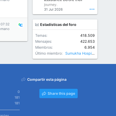
Orthopedic Surgeon in Kondapur | Best Orthopedic Doctor in Kondapur | Dr. M. Ranganath Reddy
journey.
Consult Dr. M. Ranganath
•••
31 Jul 2026
Reddy, the best...
www.drranganathreddy.co
 07:32
Estadísticas del foro
m
emano
Temas
418.509
Mensajes
422.653
Miembros
6.954
Último miembro
Sumukha Hospitals
Compartir esta página
0
Share this page
181
181
tantes