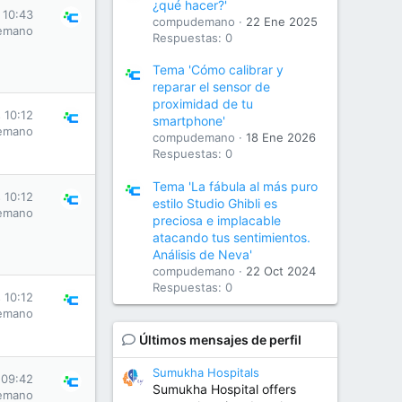
¿qué hacer?'
 10:43
compudemano
22 Ene 2025
emano
Respuestas: 0
Tema 'Cómo calibrar y
reparar el sensor de
proximidad de tu
 10:12
smartphone'
emano
compudemano
18 Ene 2026
Respuestas: 0
Tema 'La fábula al más puro
 10:12
estilo Studio Ghibli es
emano
preciosa e implacable
atacando tus sentimientos.
Análisis de Neva'
compudemano
22 Oct 2024
Respuestas: 0
 10:12
emano
Últimos mensajes de perfil
Sumukha Hospitals
 09:42
Sumukha Hospital offers
emano