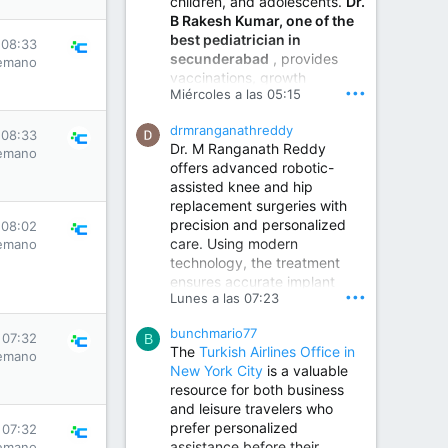
children, and adolescents.
Dr.
Best Urologist in Vijayawada | Urology Specialist in Vijayawada
B Rakesh Kumar, one of the
Dr. A. V. Krishna Kishore,
best pediatrician in
the Best Urologist...
 08:33
secunderabad
, provides
emano
vaccinations, growth
www.drkrishnakishore.com
•••
Miércoles a las 05:15
monitoring, newborn care,
treatment for childhood
drmranganathreddy
illnesses, nutrition guidance,
 08:33
Dr. M Ranganath Reddy
and preventive healthcare in
emano
offers advanced robotic-
a child-friendly environment.
assisted knee and hip
replacement surgeries with
precision and personalized
Children Hospital in Secunderabad | Best Pediatrician in Hyderabad | Neonatologist in Medchal
 08:02
care. Using modern
emano
Our pediatrician and
technology, the treatment
Neonatologist team at...
ensures accurate implant
www.srianaghaclinic.com
•••
Lunes a las 07:23
placement, reduced pain,
quicker recovery, and
bunchmario77
improved joint function,
 07:32
B
The
Turkish Airlines Office in
emano
helping patients return to an
New York City
is a valuable
active and comfortable
resource for both business
lifestyle.
and leisure travelers who
prefer personalized
 07:32
assistance before their
emano