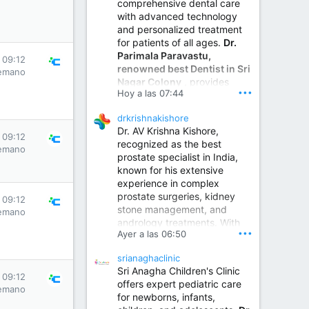
comprehensive dental care
with advanced technology
and personalized treatment
for patients of all ages.
Dr.
Parimala Paravastu,
 09:12
renowned best Dentist in Sri
emano
Nagar Colony
, provides
•••
Hoy a las 07:44
expert care for tooth pain,
gum disease, root canal
drkrishnakishore
treatment, dental implants,
Dr. AV Krishna Kishore,
smile designing, cosmetic
 09:12
recognized as the best
dentistry.
emano
prostate specialist in India,
known for his extensive
experience in complex
Sumukha Hospital | Ear, Nose & Throat, Dental & Maxillofacial Surgery Center
prostate surgeries, kidney
 09:12
stone management, and
www.sumukhahospitals.co
emano
andrology treatments. With
m
•••
Ayer a las 06:50
years of surgical practice and
a strong focus on minimally
srianaghaclinic
invasive and robotic
Sri Anagha Children's Clinic
techniques.
 09:12
offers expert pediatric care
emano
for newborns, infants,