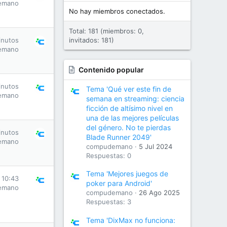
emano
No hay miembros conectados.
Total: 181 (miembros: 0,
inutos
invitados: 181)
emano
Contenido popular
inutos
Tema 'Qué ver este fin de
emano
semana en streaming: ciencia
ficción de altísimo nivel en
una de las mejores películas
del género. No te pierdas
inutos
Blade Runner 2049'
emano
compudemano
5 Jul 2024
Respuestas: 0
Tema 'Mejores juegos de
 10:43
poker para Android'
emano
compudemano
26 Ago 2025
Respuestas: 3
Tema 'DixMax no funciona: