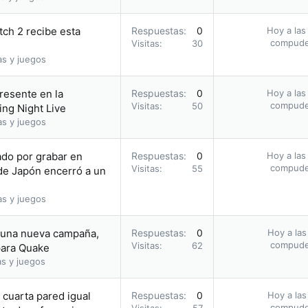
tch 2 recibe esta
Respuestas
0
Hoy a las
compud
Visitas
30
as y juegos
presente en la
Respuestas
0
Hoy a las
compud
Visitas
50
ng Night Live
as y juegos
tado por grabar en
Respuestas
0
Hoy a las
compud
Visitas
55
 de Japón encerró a un
as y juegos
a una nueva campaña,
Respuestas
0
Hoy a las
compud
Visitas
62
para Quake
as y juegos
cuarta pared igual
Respuestas
0
Hoy a las
compud