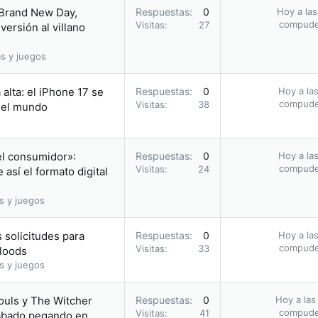
 Brand New Day,
Respuestas
0
Hoy a las
compud
Visitas
27
ersión al villano
s y juegos
alta: el iPhone 17 se
Respuestas
0
Hoy a las
compud
Visitas
38
n el mundo
el consumidor»:
Respuestas
0
Hoy a las
compud
Visitas
24
así el formato digital
s y juegos
 solicitudes para
Respuestas
0
Hoy a las
compud
Visitas
33
bloods
s y juegos
ouls y The Witcher
Respuestas
0
Hoy a las
compud
Visitas
41
acabado pegando en