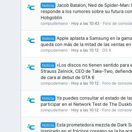
Jacob Batalon, Ned de Spider-Man:
Noticia
responde a los rumores sobre su futura conv
Hobgoblin
compudemano
Hoy a las 10:43
Foro de consola
Apple aplasta a Samsung en la gama 
Noticia
queda con más de la mitad de las ventas e
compudemano
Hoy a las 10:12
OS X
«Los discos no tienen sentido para 
Noticia
Strauss Zelnick, CEO de Take-Two, defiende 
de cara al debut de GTA 6
compudemano
Hoy a las 10:12
Foro de consola
Ya puedes consultar el estado de las
Noticia
participar en el Network Test de The Dusk
compudemano
Hoy a las 10:12
Foro de consola
Esta prometedora mezcla de Dark S
Noticia
inspirado en el folclore coreano se la ha 