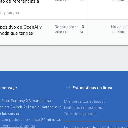
Visitas
57
eto de referencias a
as y juegos
positivo de OpenAI y
Respuestas
0
Hoy a las
compud
Visitas
50
 nada que tengas
 mensaje
Estadísticas en línea
Final Fantasy XIV cumple su
Miembros conectados
a en Switch 2: llega el parche que
Invitados conectados
a las cargas
Total de visitantes
o: compudemano
hace 26 minutos
e consolas y juegos
Los totales pueden incluir a los visi