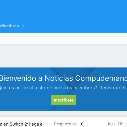
Miembros
Bienvenido a Noticias Compudeman
uieres unirte al resto de nuestros miembros?. Regístrate h
Inscríbete
 en Switch 2: llega el
Respuestas
0
hace 26 m