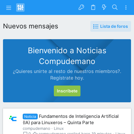
Nuevos mensajes
Lista de foros
Bienvenido a Noticias
Compudemano
¿Quieres unirte al resto de nuestros miembros?.
Regístrate hoy.
Inscríbete
Fundamentos de Inteligencia Artificial
Noticia
(IA) para Linuxeros – Quinta Parte
compudemano
Linux
compudemano
hace 19 minutos
Linux
0