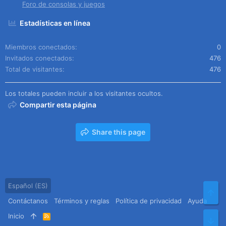
Foro de consolas y juegos
Estadísticas en línea
Miembros conectados
0
Invitados conectados
476
Total de visitantes
476
Los totales pueden incluir a los visitantes ocultos.
Compartir esta página
Share this page
Español (ES)
Arr
Contáctanos
Términos y reglas
Política de privacidad
Ayuda
Inicio
R
Pie
S