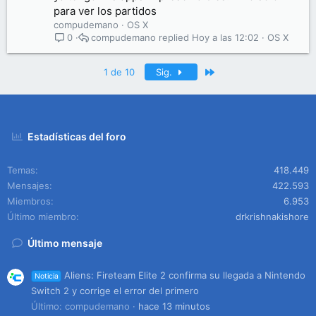
para ver los partidos
compudemano
OS X
compudemano
Hoy a las 12:02
OS X
0
Último
1 de 10
Sig.
Estadísticas del foro
Temas
418.449
Mensajes
422.593
Miembros
6.953
Último miembro
drkrishnakishore
Último mensaje
Aliens: Fireteam Elite 2 confirma su llegada a Nintendo
Noticia
Switch 2 y corrige el error del primero
Último: compudemano
hace 13 minutos