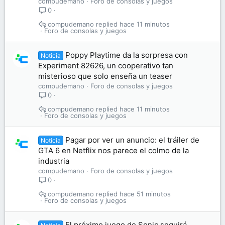
compudemano
Foro de consolas y juegos
0
compudemano
hace 11 minutos
Foro de consolas y juegos
Poppy Playtime da la sorpresa con
Noticia
Experiment 82626, un cooperativo tan
misterioso que solo enseña un teaser
compudemano
Foro de consolas y juegos
0
compudemano
hace 11 minutos
Foro de consolas y juegos
Pagar por ver un anuncio: el tráiler de
Noticia
GTA 6 en Netflix nos parece el colmo de la
industria
compudemano
Foro de consolas y juegos
0
compudemano
hace 51 minutos
Foro de consolas y juegos
El próximo juego de Sonic seguirá