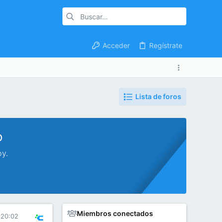
Acceder
Regístrate
Lista de foros
o
oy.
Miembros conectados
 20:02