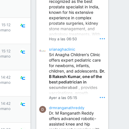
recognized as the best
prostate specialist in India,
known for his extensive
experience in complex
prostate surgeries, kidney
 15:12
stone management, and
emano
andrology treatments. With
•••
Hoy a las 06:50
years of surgical practice and
a strong focus on minimally
srianaghaclinic
invasive and robotic
 15:12
Sri Anagha Children's Clinic
techniques.
emano
offers expert pediatric care
for newborns, infants,
children, and adolescents.
Dr.
Best Urologist in Vijayawada | Urology Specialist in Vijayawada
B Rakesh Kumar, one of the
 14:42
Dr. A. V. Krishna Kishore,
best pediatrician in
emano
the Best Urologist...
secunderabad
, provides
vaccinations, growth
www.drkrishnakishore.com
•••
Ayer a las 05:15
monitoring, newborn care,
 14:42
treatment for childhood
drmranganathreddy
emano
illnesses, nutrition guidance,
Dr. M Ranganath Reddy
and preventive healthcare in
offers advanced robotic-
a child-friendly environment.
assisted knee and hip