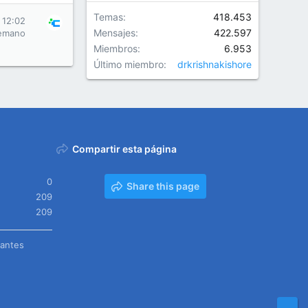
Temas
418.453
 12:02
Mensajes
422.597
emano
Miembros
6.953
Último miembro
drkrishnakishore
Compartir esta página
0
Share this page
209
209
tantes