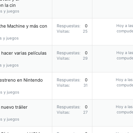
n la cin
s y juegos
 the Machine y más con
Respuestas
0
Hoy a las
compud
Visitas
25
s y juegos
hacer varias películas
Respuestas
0
Hoy a las
compud
Visitas
29
s y juegos
u estreno en Nintendo
Respuestas
0
Hoy a las
compud
Visitas
31
s y juegos
nuevo tráiler
Respuestas
0
Hoy a las
compud
Visitas
27
s y juegos