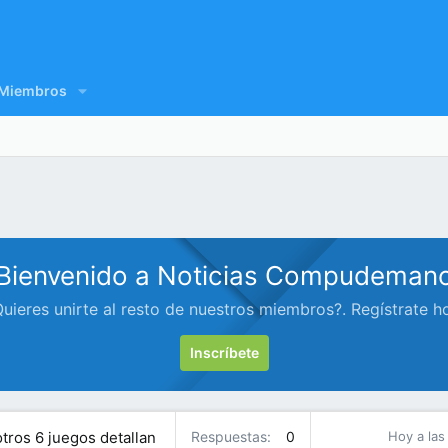
Miembros
Bienvenido a Noticias Compudeman
uieres unirte al resto de nuestros miembros?. Regístrate h
Inscríbete
otros 6 juegos detallan
Respuestas
0
Hoy a las