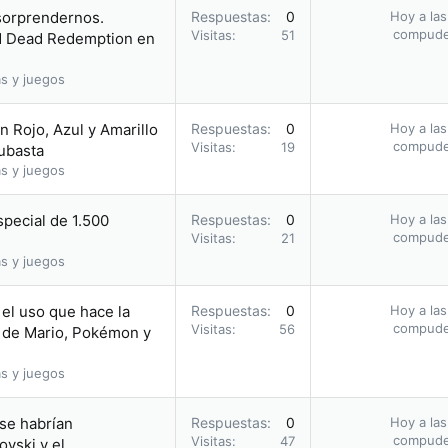
 sorprendernos.
Respuestas
0
Hoy a las
compud
Visitas
51
ed Dead Redemption en
s y juegos
 Rojo, Azul y Amarillo
Respuestas
0
Hoy a las
compud
Visitas
19
subasta
s y juegos
pecial de 1.500
Respuestas
0
Hoy a las
compud
Visitas
21
s y juegos
el uso que hace la
Respuestas
0
Hoy a las
compud
Visitas
56
 de Mario, Pokémon y
s y juegos
 se habrían
Respuestas
0
Hoy a las
compud
Visitas
47
vski y el