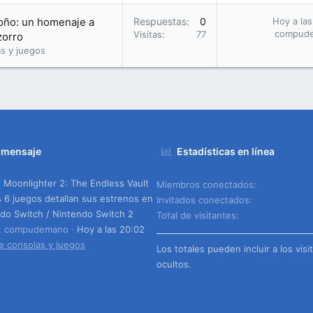
toño: un homenaje a
Respuestas
0
Hoy a las
compud
Visitas
77
zorro
s y juegos
 mensaje
Estadísticas en línea
Moonlighter 2: The Endless Vault
Miembros conectados
s 6 juegos detallan sus estrenos en
Invitados conectados
do Switch / Nintendo Switch 2
Total de visitantes
o: compudemano
Hoy a las 20:02
e consolas y juegos
Los totales pueden incluir a los visi
ocultos.