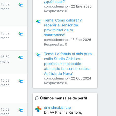
¿qué hacer?'
 15:52
compudemano
22 Ene 2025
emano
Respuestas: 0
Tema 'Cómo calibrar y
reparar el sensor de
proximidad de tu
 15:52
smartphone'
emano
compudemano
18 Ene 2026
Respuestas: 0
Tema 'La fábula al más puro
 15:52
estilo Studio Ghibli es
emano
preciosa e implacable
atacando tus sentimientos.
Análisis de Neva'
compudemano
22 Oct 2024
 15:52
Respuestas: 0
emano
Últimos mensajes de perfil
drkrishnakishore
 15:52
Dr. AV Krishna Kishore,
emano