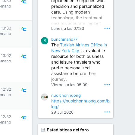
replacement surgeries with
 13:33
precision and personalized
emano
Children Hospital in Secunderabad | Best Pediatrician in Hyderabad | Neonatologist in Medchal
care. Using modern
Our pediatrician and
technology, the treatment
Neonatologist team at...
ensures accurate implant
www.srianaghaclinic.com
•••
 13:33
Lunes a las 07:23
placement, reduced pain,
emano
quicker recovery, and
bunchmario77
improved joint function,
B
The
Turkish Airlines Office in
helping patients return to an
New York City
is a valuable
active and comfortable
 13:02
resource for both business
lifestyle.
emano
and leisure travelers who
prefer personalized
assistance before their
Orthopedic Surgeon in Kondapur | Best Orthopedic Doctor in Kondapur | Dr. M. Ranganath Reddy
journey.
Consult Dr. M. Ranganath
•••
Viernes a las 05:09
Reddy, the best...
 12:32
emano
nuoichonhuong
www.drranganathreddy.co
https://nuoichonhuong.com/b
m
log/
•••
29 Jul 2026
 12:32
emano
Estadísticas del foro