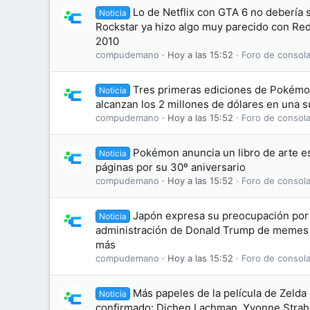
Lo de Netflix con GTA 6 no debería
Noticia
Rockstar ya hizo algo muy parecido con R
2010
compudemano
Hoy a las 15:52
Foro de consola
Tres primeras ediciones de Pokémon
Noticia
alcanzan los 2 millones de dólares en una 
compudemano
Hoy a las 15:52
Foro de consola
Pokémon anuncia un libro de arte es
Noticia
páginas por su 30º aniversario
compudemano
Hoy a las 15:52
Foro de consola
Japón expresa su preocupación por 
Noticia
administración de Donald Trump de memes
más
compudemano
Hoy a las 15:52
Foro de consola
Más papeles de la película de Zelda
Noticia
confirmado: Dichen Lachman, Yvonne Straho