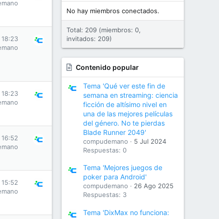
emano
No hay miembros conectados.
Total: 209 (miembros: 0,
 18:23
invitados: 209)
emano
Contenido popular
Tema 'Qué ver este fin de
 18:23
semana en streaming: ciencia
emano
ficción de altísimo nivel en
una de las mejores películas
del género. No te pierdas
Blade Runner 2049'
 16:52
compudemano
5 Jul 2024
emano
Respuestas: 0
Tema 'Mejores juegos de
poker para Android'
 15:52
compudemano
26 Ago 2025
emano
Respuestas: 3
Tema 'DixMax no funciona: