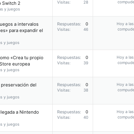
compud
Visitas
28
o Switch 2
as y juegos
uegos a intervalos
Respuestas
0
Hoy a las
compud
Visitas
46
les» para expandir el
s y juegos
romo «Crea tu propio
Respuestas
0
Hoy a las
compud
Visitas
39
 Store europea
s y juegos
a preservación del
Respuestas
0
Hoy a las
compud
Visitas
38
s y juegos
 llegada a Nintendo
Respuestas
0
Hoy a las
compud
Visitas
40
s y juegos