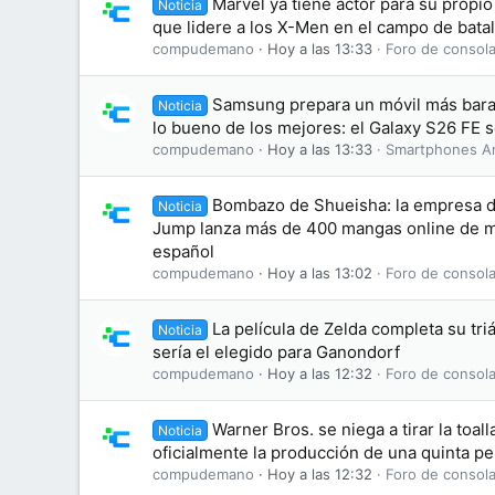
Marvel ya tiene actor para su propi
Noticia
que lidere a los X-Men en el campo de batal
compudemano
Hoy a las 13:33
Foro de consola
Samsung prepara un móvil más bara
Noticia
lo bueno de los mejores: el Galaxy S26 FE se
compudemano
Hoy a las 13:33
Smartphones A
Bombazo de Shueisha: la empresa d
Noticia
Jump lanza más de 400 mangas online de ma
español
compudemano
Hoy a las 13:02
Foro de consola
La película de Zelda completa su tri
Noticia
sería el elegido para Ganondorf
compudemano
Hoy a las 12:32
Foro de consola
Warner Bros. se niega a tirar la toal
Noticia
oficialmente la producción de una quinta pel
compudemano
Hoy a las 12:32
Foro de consola