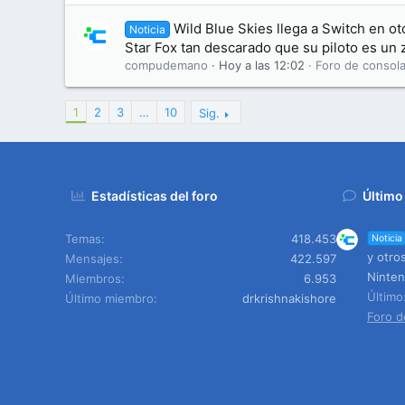
Wild Blue Skies llega a Switch en o
Noticia
Star Fox tan descarado que su piloto es un 
compudemano
Hoy a las 12:02
Foro de consola
1
2
3
…
10
Sig.
Estadísticas del foro
Último
Temas
418.453
Noticia
y otro
Mensajes
422.597
Ninten
Miembros
6.953
Últim
Último miembro
drkrishnakishore
Foro d