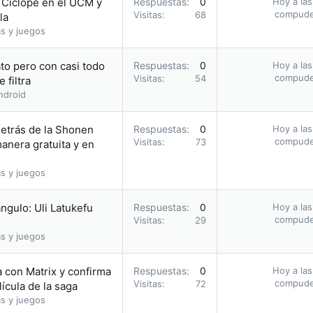
o Cíclope en el UCM y
Respuestas
0
Hoy a las
compud
Visitas
68
la
s y juegos
to pero con casi todo
Respuestas
0
Hoy a las
compud
Visitas
54
 filtra
ndroid
etrás de la Shonen
Respuestas
0
Hoy a las
compud
Visitas
73
nera gratuita y en
s y juegos
ángulo: Uli Latukefu
Respuestas
0
Hoy a las
compud
Visitas
29
s y juegos
la con Matrix y confirma
Respuestas
0
Hoy a las
compud
Visitas
72
ícula de la saga
s y juegos