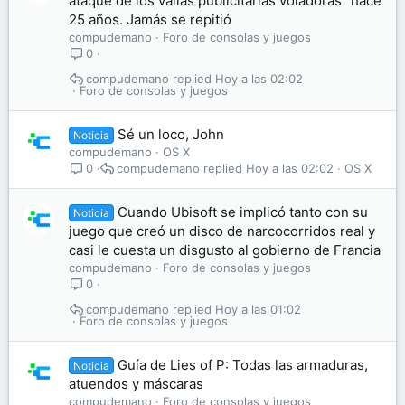
ataque de los vallas publicitarias voladoras" hace
25 años. Jamás se repitió
compudemano
Foro de consolas y juegos
0
compudemano
Hoy a las 02:02
Foro de consolas y juegos
Sé un loco, John
Noticia
compudemano
OS X
compudemano
Hoy a las 02:02
OS X
0
Cuando Ubisoft se implicó tanto con su
Noticia
juego que creó un disco de narcocorridos real y
casi le cuesta un disgusto al gobierno de Francia
compudemano
Foro de consolas y juegos
0
compudemano
Hoy a las 01:02
Foro de consolas y juegos
Guía de Lies of P: Todas las armaduras,
Noticia
atuendos y máscaras
compudemano
Foro de consolas y juegos