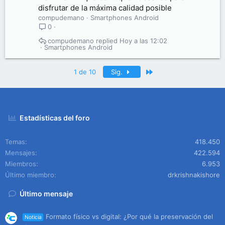
disfrutar de la máxima calidad posible
compudemano
Smartphones Android
0
compudemano
Hoy a las 12:02
Smartphones Android
Último
1 de 10
Sig.
Estadísticas del foro
Temas
418.450
Mensajes
422.594
Miembros
6.953
Último miembro
drkrishnakishore
Último mensaje
Formato físico vs digital: ¿Por qué la preservación del
Noticia