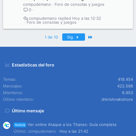
compudemano
Foro de consolas y juegos
0
compudemano
Hoy a las 12:32
Foro de consolas y juegos
Último
1 de 10
Sig.
Estadísticas del foro
Temas
418.454
Mensajes
422.598
Miembros
6.953
Último miembro
drkrishnakishore
Último mensaje
Ver online Ataque a los Titanes: Guía completa
Noticia
Último: compudemano
Hoy a las 21:42