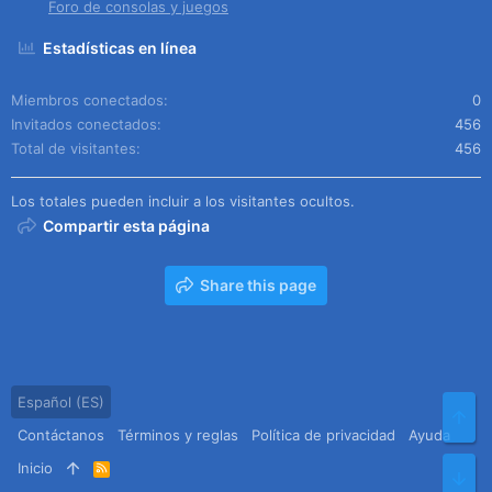
Foro de consolas y juegos
Estadísticas en línea
Miembros conectados
0
Invitados conectados
456
Total de visitantes
456
Los totales pueden incluir a los visitantes ocultos.
Compartir esta página
Share this page
Español (ES)
Arr
Contáctanos
Términos y reglas
Política de privacidad
Ayuda
Inicio
R
Pie
S