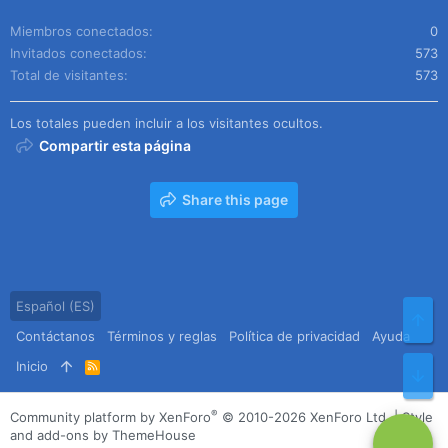
Miembros conectados
0
Invitados conectados
573
Total de visitantes
573
Los totales pueden incluir a los visitantes ocultos.
Compartir esta página
Share this page
Español (ES)
Arr
Contáctanos
Términos y reglas
Política de privacidad
Ayuda
Inicio
R
Pie
S
S
®
Community platform by XenForo
© 2010-2026 XenForo Ltd.
|
Style
and add-ons by ThemeHouse