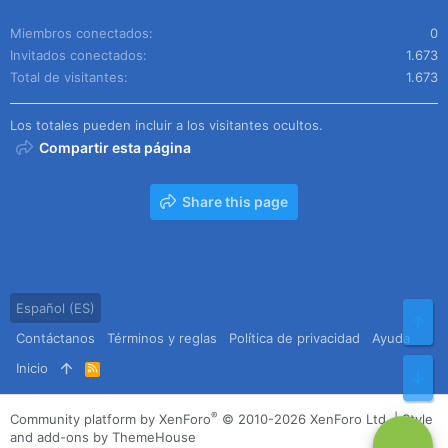
Miembros conectados
0
Invitados conectados
1.673
Total de visitantes
1.673
Los totales pueden incluir a los visitantes ocultos.
Compartir esta página
Share this page
Español (ES)
Arr
Contáctanos
Términos y reglas
Política de privacidad
Ayuda
Inicio
R
Pie
S
S
®
Community platform by XenForo
© 2010-2026 XenForo Ltd.
|
Style
and add-ons by ThemeHouse