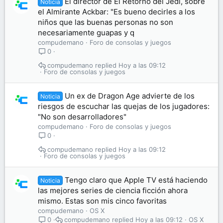
El director de El Retorno del Jedi, sobre
Noticia
el Almirante Ackbar: "Es bueno decirles a los
niños que las buenas personas no son
necesariamente guapas y q
compudemano
Foro de consolas y juegos
0
compudemano
Hoy a las 09:12
Foro de consolas y juegos
Un ex de Dragon Age advierte de los
Noticia
riesgos de escuchar las quejas de los jugadores:
"No son desarrolladores"
compudemano
Foro de consolas y juegos
0
compudemano
Hoy a las 09:12
Foro de consolas y juegos
Tengo claro que Apple TV está haciendo
Noticia
las mejores series de ciencia ficción ahora
mismo. Estas son mis cinco favoritas
compudemano
OS X
compudemano
Hoy a las 09:12
OS X
0