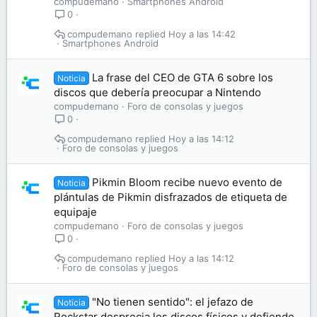
compudemano
Smartphones Android
0
compudemano
Hoy a las 14:42
Smartphones Android
La frase del CEO de GTA 6 sobre los
Noticia
discos que debería preocupar a Nintendo
compudemano
Foro de consolas y juegos
0
compudemano
Hoy a las 14:12
Foro de consolas y juegos
Pikmin Bloom recibe nuevo evento de
Noticia
plántulas de Pikmin disfrazados de etiqueta de
equipaje
compudemano
Foro de consolas y juegos
0
compudemano
Hoy a las 14:12
Foro de consolas y juegos
"No tienen sentido": el jefazo de
Noticia
Rockstar desprecia los discos físicos y defiende