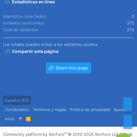
Estadísticas en línea
Miembros conectados
0
Invitados conectados
273
Total de visitantes
273
Los totales pueden incluir a los visitantes ocultos.
Compartir esta página
Share this page
Español (ES)
Arr
Contáctanos
Términos y reglas
Política de privacidad
Ayuda
Inicio
R
Pie
S
S
®
Community platform by XenForo
© 2010-2026 XenForo Ltd.
|
Style