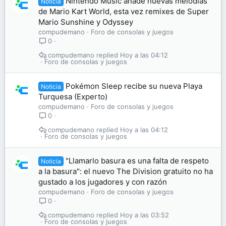
Nintendo Music añade nuevas melodías
Noticia
de Mario Kart World, esta vez remixes de Super
Mario Sunshine y Odyssey
compudemano
Foro de consolas y juegos
0
compudemano
Hoy a las 04:12
Foro de consolas y juegos
Pokémon Sleep recibe su nueva Playa
Noticia
Turquesa (Experto)
compudemano
Foro de consolas y juegos
0
compudemano
Hoy a las 04:12
Foro de consolas y juegos
"Llamarlo basura es una falta de respeto
Noticia
a la basura": el nuevo The Division gratuito no ha
gustado a los jugadores y con razón
compudemano
Foro de consolas y juegos
0
compudemano
Hoy a las 03:52
Foro de consolas y juegos