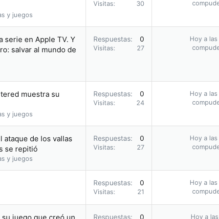
compud
Visitas
30
as y juegos
a serie en Apple TV. Y
Respuestas
0
Hoy a las
compud
Visitas
27
ro: salvar al mundo de
stered muestra su
Respuestas
0
Hoy a las
compud
Visitas
24
as y juegos
 ataque de los vallas
Respuestas
0
Hoy a las
compud
Visitas
27
 se repitió
as y juegos
Respuestas
0
Hoy a las
compud
Visitas
21
n su juego que creó un
Respuestas
0
Hoy a las