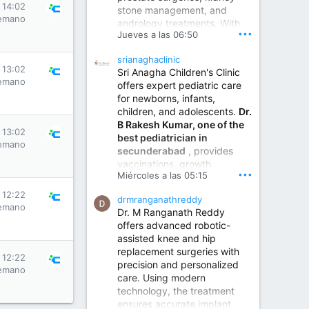
s 14:02
stone management, and
www.sumukhahospitals.co
emano
andrology treatments. With
m
•••
Jueves a las 06:50
years of surgical practice and
a strong focus on minimally
srianaghaclinic
invasive and robotic
s 13:02
Sri Anagha Children's Clinic
techniques.
emano
offers expert pediatric care
for newborns, infants,
children, and adolescents.
Dr.
Best Urologist in Vijayawada | Urology Specialist in Vijayawada
B Rakesh Kumar, one of the
Dr. A. V. Krishna Kishore,
s 13:02
best pediatrician in
the Best Urologist...
emano
secunderabad
, provides
vaccinations, growth
www.drkrishnakishore.com
•••
Miércoles a las 05:15
monitoring, newborn care,
treatment for childhood
s 12:22
drmranganathreddy
illnesses, nutrition guidance,
emano
Dr. M Ranganath Reddy
and preventive healthcare in
offers advanced robotic-
a child-friendly environment.
assisted knee and hip
replacement surgeries with
s 12:22
precision and personalized
Children Hospital in Secunderabad | Best Pediatrician in Hyderabad | Neonatologist in Medchal
emano
care. Using modern
Our pediatrician and
technology, the treatment
Neonatologist team at...
ensures accurate implant
www.srianaghaclinic.com