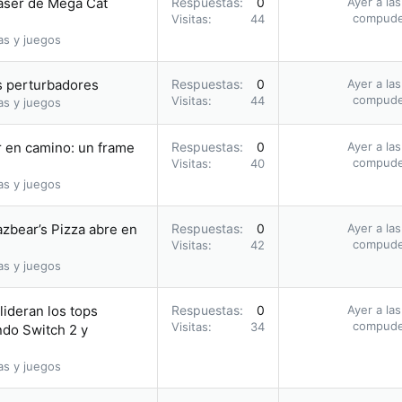
aser de Mega Cat
Respuestas
0
Ayer a la
compud
Visitas
44
as y juegos
 perturbadores
Respuestas
0
Ayer a la
compud
Visitas
44
as y juegos
r en camino: un frame
Respuestas
0
Ayer a la
compud
Visitas
40
as y juegos
azbear’s Pizza abre en
Respuestas
0
Ayer a la
compud
Visitas
42
as y juegos
ideran los tops
Respuestas
0
Ayer a la
compud
Visitas
34
ndo Switch 2 y
as y juegos