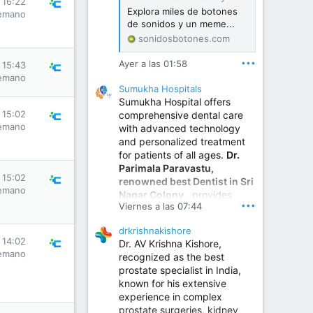
s 16:22
Explora miles de botones
emano
de sonidos y un meme...
sonidosbotones.com
•••
Ayer a las 01:58
s 15:43
emano
Sumukha Hospitals
Sumukha Hospital offers
s 15:02
comprehensive dental care
emano
with advanced technology
and personalized treatment
for patients of all ages.
Dr.
Parimala Paravastu,
s 15:02
renowned best Dentist in Sri
emano
Nagar Colony
, provides
•••
Viernes a las 07:44
expert care for tooth pain,
gum disease, root canal
drkrishnakishore
treatment, dental implants,
s 14:02
Dr. AV Krishna Kishore,
smile designing, cosmetic
emano
recognized as the best
dentistry.
prostate specialist in India,
known for his extensive
experience in complex
Sumukha Hospital | Ear, Nose & Throat, Dental & Maxillofacial Surgery Center
prostate surgeries, kidney