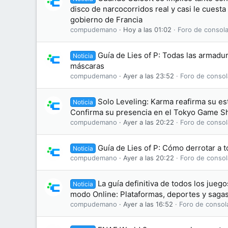
disco de narcocorridos real y casi le cuesta
gobierno de Francia
compudemano
Hoy a las 01:02
Foro de consola
Guía de Lies of P: Todas las armadu
Noticia
máscaras
compudemano
Ayer a las 23:52
Foro de consol
Solo Leveling: Karma reafirma su e
Noticia
Confirma su presencia en el Tokyo Game 
compudemano
Ayer a las 20:22
Foro de consol
Guía de Lies of P: Cómo derrotar a t
Noticia
compudemano
Ayer a las 20:22
Foro de consol
La guía definitiva de todos los jue
Noticia
modo Online: Plataformas, deportes y saga
compudemano
Ayer a las 16:52
Foro de consol