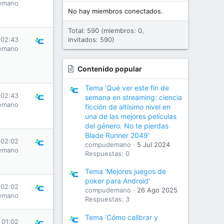
emano
No hay miembros conectados.
Total: 590 (miembros: 0,
 02:43
invitados: 590)
emano
Contenido popular
Tema 'Qué ver este fin de
 02:43
semana en streaming: ciencia
emano
ficción de altísimo nivel en
una de las mejores películas
del género. No te pierdas
Blade Runner 2049'
 02:02
compudemano
5 Jul 2024
emano
Respuestas: 0
Tema 'Mejores juegos de
poker para Android'
 02:02
compudemano
26 Ago 2025
emano
Respuestas: 3
Tema 'Cómo calibrar y
 01:02