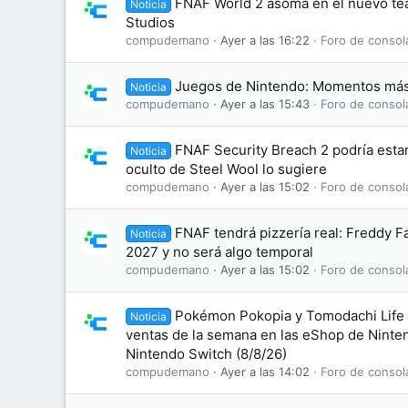
FNAF World 2 asoma en el nuevo te
Noticia
Studios
compudemano
Ayer a las 16:22
Foro de consol
Juegos de Nintendo: Momentos más
Noticia
compudemano
Ayer a las 15:43
Foro de consol
FNAF Security Breach 2 podría esta
Noticia
oculto de Steel Wool lo sugiere
compudemano
Ayer a las 15:02
Foro de consol
FNAF tendrá pizzería real: Freddy F
Noticia
2027 y no será algo temporal
compudemano
Ayer a las 15:02
Foro de consol
Pokémon Pokopia y Tomodachi Life l
Noticia
ventas de la semana en las eShop de Ninte
Nintendo Switch (8/8/26)
compudemano
Ayer a las 14:02
Foro de consol