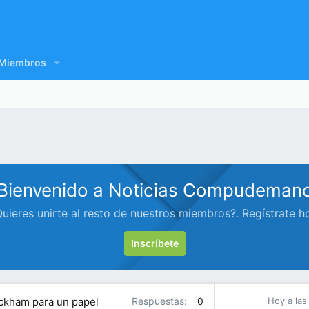
Miembros
Bienvenido a Noticias Compudeman
uieres unirte al resto de nuestros miembros?. Regístrate h
Inscríbete
Peckham para un papel
Respuestas
0
Hoy a las