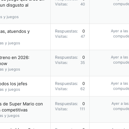
compud
Visitas
40
 un disgusto al
s y juegos
ras, atuendos y
Respuestas
0
Ayer a las
compud
Visitas
47
as y juegos
streno en 2026:
Respuestas
0
Ayer a las
compud
Visitas
35
Show
as y juegos
odos los jefes
Respuestas
0
Ayer a las
compud
Visitas
62
as y juegos
gos de Super Mario con
Respuestas
0
Ayer a la
compud
Visitas
111
s competitivas
as y juegos