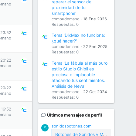
reparar el sensor de
emano
proximidad de tu
smartphone'
compudemano
18 Ene 2026
Respuestas: 0
 23:52
Tema 'DixMax no funciona:
emano
¿qué hacer?'
compudemano
22 Ene 2025
Respuestas: 0
 20:22
Tema 'La fábula al más puro
emano
estilo Studio Ghibli es
preciosa e implacable
atacando tus sentimientos.
Análisis de Neva'
 20:22
compudemano
22 Oct 2024
emano
Respuestas: 0
s 16:52
emano
Últimos mensajes de perfil
sonidosbotones.com
S
Botones de Sonidos y Meme Soundboard Gratis