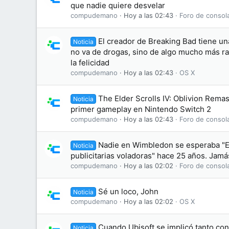
que nadie quiere desvelar
compudemano
Hoy a las 02:43
Foro de consol
El creador de Breaking Bad tiene un
Noticia
no va de drogas, sino de algo mucho más ra
la felicidad
compudemano
Hoy a las 02:43
OS X
The Elder Scrolls IV: Oblivion Rema
Noticia
primer gameplay en Nintendo Switch 2
compudemano
Hoy a las 02:43
Foro de consol
Nadie en Wimbledon se esperaba "El
Noticia
publicitarias voladoras" hace 25 años. Jamás
compudemano
Hoy a las 02:02
Foro de consol
Sé un loco, John
Noticia
compudemano
Hoy a las 02:02
OS X
Cuando Ubisoft se implicó tanto co
Noticia