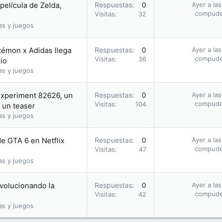
película de Zelda,
Respuestas
0
Ayer a la
compud
Visitas
32
as y juegos
kémon x Adidas llega
Respuestas
0
Ayer a la
compud
Visitas
36
io
as y juegos
Experiment 82626, un
Respuestas
0
Ayer a la
compud
Visitas
104
 un teaser
as y juegos
de GTA 6 en Netflix
Respuestas
0
Ayer a la
compud
Visitas
47
as y juegos
evolucionando la
Respuestas
0
Ayer a la
compud
Visitas
42
as y juegos