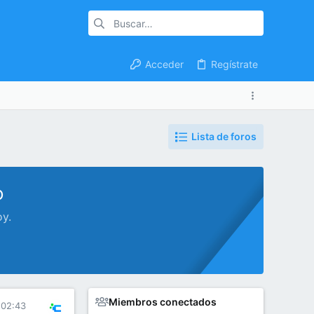
Acceder
Regístrate
Lista de foros
o
oy.
Miembros conectados
 02:43