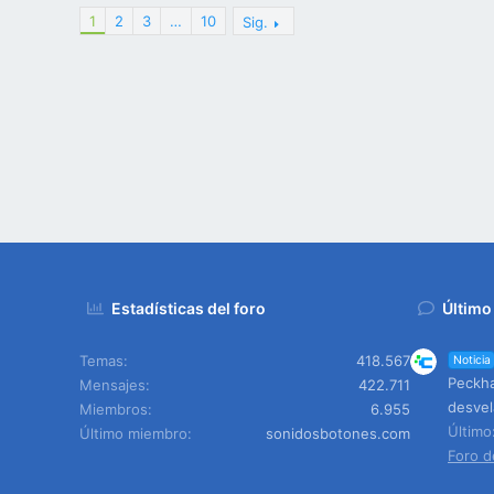
1
2
3
…
10
Sig.
Estadísticas del foro
Último
Temas
418.567
Noticia
Peckha
Mensajes
422.711
desvel
Miembros
6.955
Últim
Último miembro
sonidosbotones.com
Foro d