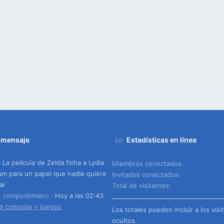
 mensaje
Estadísticas en línea
La película de Zelda ficha a Lydia
Miembros conectados
m para un papel que nadie quiere
Invitados conectados
ar
Total de visitantes
o: compudemano
Hoy a las 02:43
e consolas y juegos
Los totales pueden incluir a los visi
ocultos.