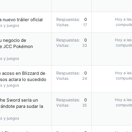
nuevo tráiler oficial
Respuestas
0
Hoy a las
compud
Visitas
17
s y juegos
su negocio de
Respuestas
0
Hoy a las
compud
Visitas
33
 de JCC Pokémon
s y juegos
e acoso en Blizzard de
Respuestas
0
Hoy a las
compud
Visitas
24
sos aclara lo sucedido
s y juegos
the Sword sería un
Respuestas
0
Hoy a las
compud
Visitas
35
rándote para sudar la
s y juegos