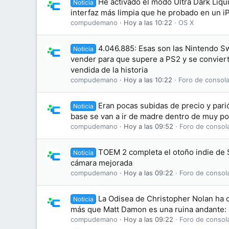
He activado el modo Ultra Dark Liqui
Noticia
interfaz más limpia que he probado en un 
compudemano
Hoy a las 10:22
OS X
4.046.885: Esas son las Nintendo S
Noticia
vender para que supere a PS2 y se conviert
vendida de la historia
compudemano
Hoy a las 10:22
Foro de consola
Eran pocas subidas de precio y parió
Noticia
base se van a ir de madre dentro de muy p
compudemano
Hoy a las 09:52
Foro de consol
TOEM 2 completa el otoño indie de Sw
Noticia
cámara mejorada
compudemano
Hoy a las 09:22
Foro de consol
La Odisea de Christopher Nolan ha 
Noticia
más que Matt Damon es una ruina andante: 
compudemano
Hoy a las 09:22
Foro de consol