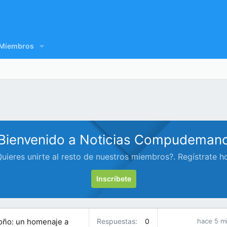
Miembros
Bienvenido a Noticias Compudeman
uieres unirte al resto de nuestros miembros?. Regístrate h
Inscríbete
toño: un homenaje a
Respuestas
0
hace 5 m