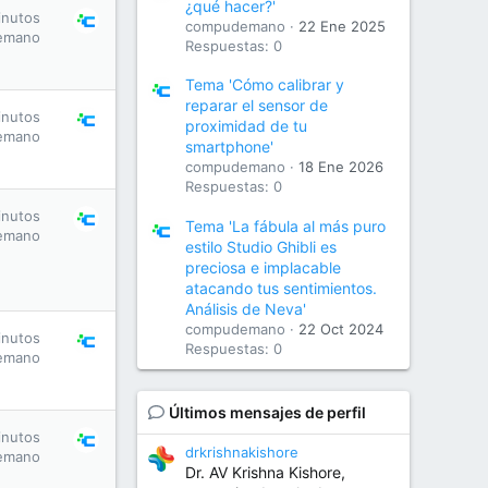
¿qué hacer?'
inutos
compudemano
22 Ene 2025
emano
Respuestas: 0
Tema 'Cómo calibrar y
reparar el sensor de
inutos
proximidad de tu
emano
smartphone'
compudemano
18 Ene 2026
Respuestas: 0
inutos
Tema 'La fábula al más puro
emano
estilo Studio Ghibli es
preciosa e implacable
atacando tus sentimientos.
Análisis de Neva'
compudemano
22 Oct 2024
inutos
Respuestas: 0
emano
Últimos mensajes de perfil
inutos
drkrishnakishore
emano
Dr. AV Krishna Kishore,