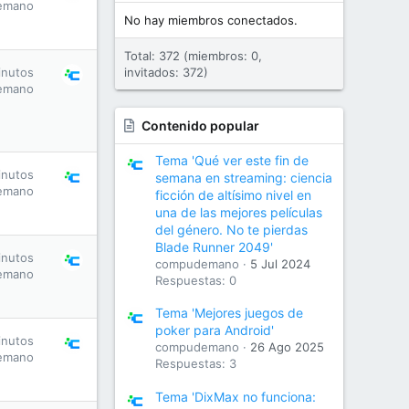
emano
No hay miembros conectados.
Total: 372 (miembros: 0,
inutos
invitados: 372)
emano
Contenido popular
Tema 'Qué ver este fin de
inutos
semana en streaming: ciencia
emano
ficción de altísimo nivel en
una de las mejores películas
del género. No te pierdas
Blade Runner 2049'
inutos
compudemano
5 Jul 2024
emano
Respuestas: 0
Tema 'Mejores juegos de
poker para Android'
inutos
compudemano
26 Ago 2025
emano
Respuestas: 3
Tema 'DixMax no funciona: