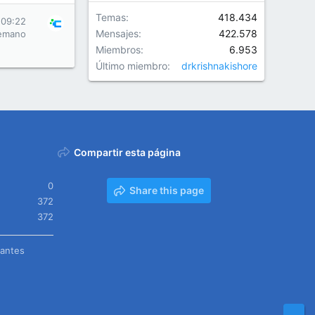
Temas
418.434
 09:22
Mensajes
422.578
emano
Miembros
6.953
Último miembro
drkrishnakishore
Compartir esta página
0
Share this page
372
372
tantes