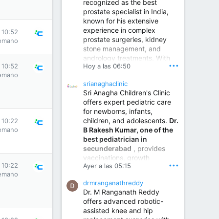
recognized as the best
prostate specialist in India,
known for his extensive
experience in complex
 10:52
prostate surgeries, kidney
emano
stone management, and
andrology treatments. With
•••
Hoy a las 06:50
 10:52
years of surgical practice and
emano
a strong focus on minimally
srianaghaclinic
invasive and robotic
Sri Anagha Children's Clinic
techniques.
offers expert pediatric care
for newborns, infants,
children, and adolescents.
Dr.
 10:22
Best Urologist in Vijayawada | Urology Specialist in Vijayawada
B Rakesh Kumar, one of the
emano
Dr. A. V. Krishna Kishore,
best pediatrician in
the Best Urologist...
secunderabad
, provides
vaccinations, growth
www.drkrishnakishore.com
•••
 10:22
Ayer a las 05:15
monitoring, newborn care,
emano
treatment for childhood
drmranganathreddy
illnesses, nutrition guidance,
Dr. M Ranganath Reddy
and preventive healthcare in
offers advanced robotic-
a child-friendly environment.
assisted knee and hip