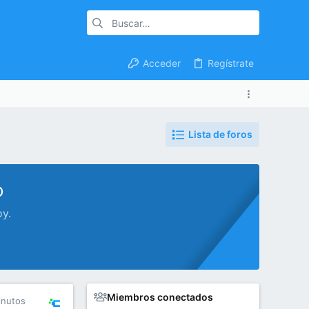
Acceder
Regístrate
Lista de foros
o
oy.
Miembros conectados
inutos