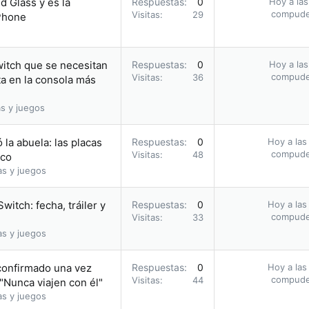
d Glass y es la
Respuestas
0
Hoy a las
compud
Visitas
29
iPhone
witch que se necesitan
Respuestas
0
Hoy a las
compud
Visitas
36
a en la consola más
s y juegos
 la abuela: las placas
Respuestas
0
Hoy a las
compud
Visitas
48
oco
as y juegos
itch: fecha, tráiler y
Respuestas
0
Hoy a las
compud
Visitas
33
as y juegos
confirmado una vez
Respuestas
0
Hoy a las
compud
Visitas
44
"Nunca viajen con él"
as y juegos