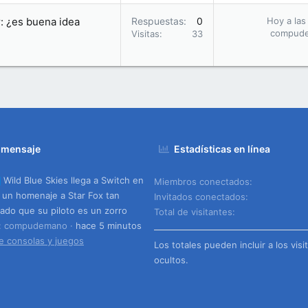
r: ¿es buena idea
Respuestas
0
Hoy a las
compud
Visitas
33
 mensaje
Estadísticas en línea
Wild Blue Skies llega a Switch en
Miembros conectados
 un homenaje a Star Fox tan
Invitados conectados
ado que su piloto es un zorro
Total de visitantes
o: compudemano
hace 5 minutos
e consolas y juegos
Los totales pueden incluir a los visi
ocultos.