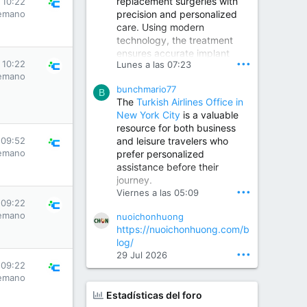
replacement surgeries with
 10:22
precision and personalized
emano
Children Hospital in Secunderabad | Best Pediatrician in Hyderabad | Neonatologist in Medchal
care. Using modern
Our pediatrician and
technology, the treatment
Neonatologist team at...
ensures accurate implant
www.srianaghaclinic.com
•••
 10:22
Lunes a las 07:23
placement, reduced pain,
emano
quicker recovery, and
bunchmario77
improved joint function,
B
The
Turkish Airlines Office in
helping patients return to an
New York City
is a valuable
active and comfortable
resource for both business
lifestyle.
and leisure travelers who
 09:52
emano
prefer personalized
assistance before their
Orthopedic Surgeon in Kondapur | Best Orthopedic Doctor in Kondapur | Dr. M. Ranganath Reddy
journey.
Consult Dr. M. Ranganath
•••
Viernes a las 05:09
Reddy, the best...
 09:22
emano
nuoichonhuong
www.drranganathreddy.co
https://nuoichonhuong.com/b
m
log/
•••
29 Jul 2026
 09:22
emano
Estadísticas del foro