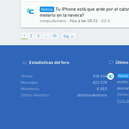
Tu iPhone está que arde por el calo
Noticia
meterlo en la nevera?
compudemano
Hoy a las 09:22
OS X
1
2
3
…
10
Sig.
Estadísticas del foro
Último
Temas
418.434
Noticia
otoño:
Mensajes
422.578
descar
Miembros
6.953
Últim
Último miembro
drkrishnakishore
Foro d