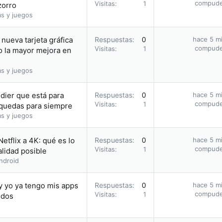
compud
Visitas
1
zorro
as y juegos
nueva tarjeta gráfica
Respuestas
0
hace 5 m
compud
Visitas
1
o la mayor mejora en
as y juegos
dier que está para
Respuestas
0
hace 5 m
compud
Visitas
1
o quedas para siempre
as y juegos
etflix a 4K: qué es lo
Respuestas
0
hace 5 m
compud
Visitas
1
alidad posible
ndroid
y yo ya tengo mis apps
Respuestas
0
hace 5 m
compud
Visitas
1
idos