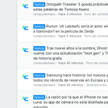
Octopath Traveler 3 queda práctic
Noticia
estas palabras de Tomoya Asano
compudemano
hace 5 minutos
Foro de consol
Rumor: Uli Latukefu sería el actor el
Noticia
a Ganondorf en la película de Zelda
compudemano
hace 5 minutos
Foro de consol
Tras nueve años a la sombra, Ghost
Noticia
vuelve con una actualización "next gen" y T
de historia gratis
compudemano
hace 45 minutos
Foro de conso
Samsung hace historia: los nuevos 
Noticia
todos los récords de reservas en Europa y 
compudemano
hace 45 minutos
Smartphones 
La razón por la que el iPhone no sa
Noticia
Luna: su app de cámara no está diseñada par
solución