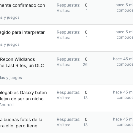
amente confirmado con
Respuestas
0
hace 5 m
compud
Visitas
1
as y juegos
egido para interpretar
Respuestas
0
hace 5 m
compud
Visitas
1
as y juegos
 Recon Wildlands
Respuestas
0
hace 45 m
compud
Visitas
26
he Last Rites, un DLC
las y juegos
plegables Galaxy baten
Respuestas
0
hace 45 m
compud
Visitas
13
dejan de ser un nicho
Android
ca buenas fotos de la
Respuestas
0
hace 45 m
compud
Visitas
13
a ello, pero tiene