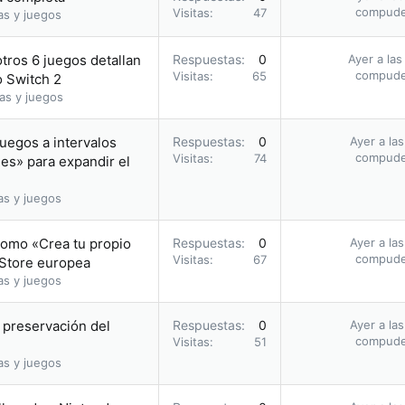
compud
Visitas
47
as y juegos
otros 6 juegos detallan
Respuestas
0
Ayer a las
compud
Visitas
65
o Switch 2
as y juegos
uegos a intervalos
Respuestas
0
Ayer a la
compud
Visitas
74
les» para expandir el
as y juegos
romo «Crea tu propio
Respuestas
0
Ayer a la
compud
Visitas
67
 Store europea
as y juegos
a preservación del
Respuestas
0
Ayer a la
compud
Visitas
51
as y juegos