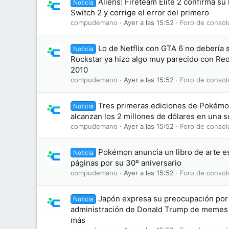
Aliens: Fireteam Elite 2 confirma su
Noticia
Switch 2 y corrige el error del primero
compudemano
Ayer a las 15:52
Foro de consol
Lo de Netflix con GTA 6 no debería
Noticia
Rockstar ya hizo algo muy parecido con R
2010
compudemano
Ayer a las 15:52
Foro de consol
Tres primeras ediciones de Pokémon
Noticia
alcanzan los 2 millones de dólares en una 
compudemano
Ayer a las 15:52
Foro de consol
Pokémon anuncia un libro de arte es
Noticia
páginas por su 30º aniversario
compudemano
Ayer a las 15:52
Foro de consol
Japón expresa su preocupación por 
Noticia
administración de Donald Trump de memes
más