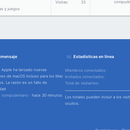
compud
Visitas
33
as y juegos
 mensaje
Estadísticas en línea
Apple ha lanzado nuevas
Miembros conectados
nes de macOS incluso para los Mac
Invitados conectados
os. La razón es un fallo de
Total de visitantes
dad
o: compudemano
hace 30 minutos
Los totales pueden incluir a los visi
ocultos.