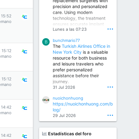
replacement surgeries with
precision and personalized
Children Hospital in Secunderabad | Best Pediatrician in Hyderabad | Neonatologist in Medchal
care. Using modern
Our pediatrician and
s 15:52
technology, the treatment
Neonatologist team at...
emano
ensures accurate implant
www.srianaghaclinic.com
•••
Lunes a las 07:23
placement, reduced pain,
quicker recovery, and
bunchmario77
improved joint function,
B
The
Turkish Airlines Office in
helping patients return to an
s 15:12
New York City
is a valuable
active and comfortable
emano
resource for both business
lifestyle.
and leisure travelers who
prefer personalized
assistance before their
Orthopedic Surgeon in Kondapur | Best Orthopedic Doctor in Kondapur | Dr. M. Ranganath Reddy
s 15:12
journey.
Consult Dr. M. Ranganath
emano
•••
31 Jul 2026
Reddy, the best...
nuoichonhuong
www.drranganathreddy.co
https://nuoichonhuong.com/b
m
s 14:42
log/
emano
•••
29 Jul 2026
Estadísticas del foro
s 14:42