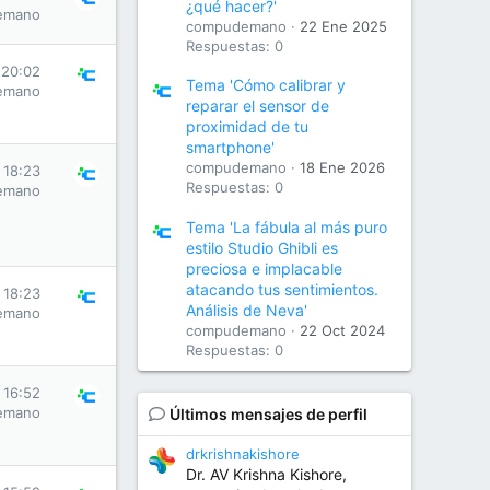
¿qué hacer?'
emano
compudemano
22 Ene 2025
Respuestas: 0
 20:02
Tema 'Cómo calibrar y
emano
reparar el sensor de
proximidad de tu
smartphone'
compudemano
18 Ene 2026
s 18:23
Respuestas: 0
emano
Tema 'La fábula al más puro
estilo Studio Ghibli es
preciosa e implacable
atacando tus sentimientos.
s 18:23
Análisis de Neva'
emano
compudemano
22 Oct 2024
Respuestas: 0
s 16:52
emano
Últimos mensajes de perfil
drkrishnakishore
Dr. AV Krishna Kishore,