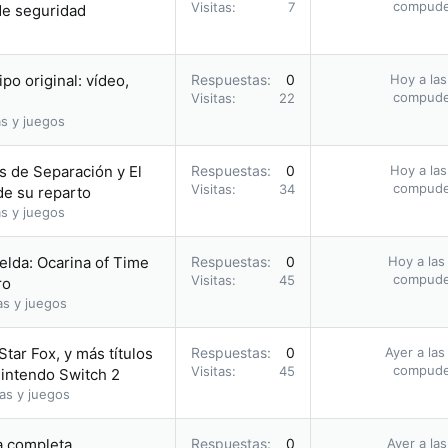
compud
Visitas
7
 de seguridad
o original: vídeo,
Respuestas
0
Hoy a las
compud
Visitas
22
s y juegos
as de Separación y El
Respuestas
0
Hoy a las
compud
Visitas
34
de su reparto
s y juegos
elda: Ocarina of Time
Respuestas
0
Hoy a las
compud
Visitas
45
ro
as y juegos
Star Fox, y más títulos
Respuestas
0
Ayer a las
compud
Visitas
45
Nintendo Switch 2
as y juegos
ía completa
Respuestas
0
Ayer a la