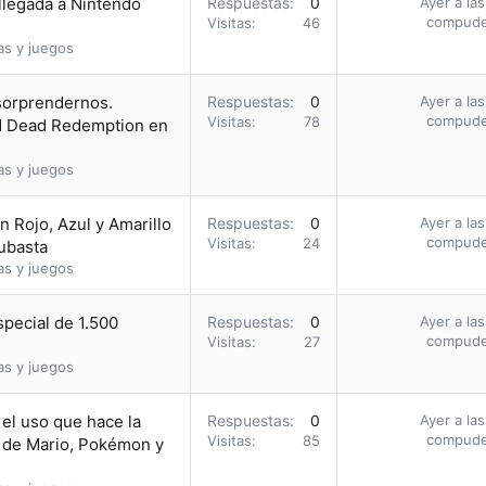
 llegada a Nintendo
Respuestas
0
Ayer a la
compud
Visitas
46
as y juegos
 sorprendernos.
Respuestas
0
Ayer a la
compud
Visitas
78
ed Dead Redemption en
as y juegos
 Rojo, Azul y Amarillo
Respuestas
0
Ayer a la
compud
Visitas
24
subasta
as y juegos
pecial de 1.500
Respuestas
0
Ayer a la
compud
Visitas
27
as y juegos
el uso que hace la
Respuestas
0
Ayer a la
compud
Visitas
85
 de Mario, Pokémon y