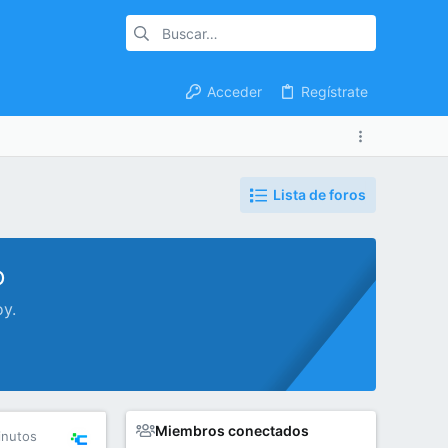
Acceder
Regístrate
Lista de foros
o
oy.
Miembros conectados
inutos