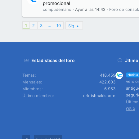
promocional
compudemano
Ayer a las 14:42
Foro de consol
1
2
3
…
10
Sig.
Estadísticas del foro
Último
Temas
418.459
Noticia
versio
Mensajes
422.603
antigu
Miembros
6.953
seguri
Último miembro
drkrishnakishore
Últim
OS X