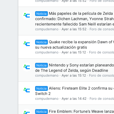
compudemano
Ayer a las 15:52
Foro de consol
Más papeles de la película de Zelda
Noticia
confirmado: Dichen Lachman, Yvonne Straho
recientemente fallecido Sam Neill estarían e
compudemano
Ayer a las 15:52
Foro de consol
Quake recibe la expansión Dawn of
Noticia
su nueva actualización gratis
compudemano
Ayer a las 15:12
Foro de consol
Nintendo y Sony estarían planeando 
Noticia
de The Legend of Zelda, según Deadline
compudemano
Ayer a las 15:12
Foro de consol
Aliens: Fireteam Elite 2 confirma s
Noticia
Switch 2
compudemano
Ayer a las 14:42
Foro de consol
Fire Emblem: Fortune’s Weave lanza 
Noticia