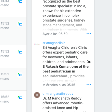
s 15:52
recognized as the best
emano
prostate specialist in India,
known for his extensive
experience in complex
prostate surgeries, kidney
s 15:52
stone management, and
emano
andrology treatments. With
•••
Ayer a las 06:50
years of surgical practice and
a strong focus on minimally
srianaghaclinic
invasive and robotic
Sri Anagha Children's Clinic
techniques.
s 15:52
offers expert pediatric care
emano
for newborns, infants,
children, and adolescents.
Dr.
Best Urologist in Vijayawada | Urology Specialist in Vijayawada
B Rakesh Kumar, one of the
Dr. A. V. Krishna Kishore,
best pediatrician in
the Best Urologist...
s 15:52
secunderabad
, provides
emano
vaccinations, growth
www.drkrishnakishore.com
•••
Miércoles a las 05:15
monitoring, newborn care,
treatment for childhood
drmranganathreddy
illnesses, nutrition guidance,
s 15:52
Dr. M Ranganath Reddy
and preventive healthcare in
emano
offers advanced robotic-
a child-friendly environment.
assisted knee and hip