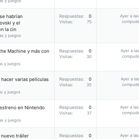
as y juegos
 se habrían
Respuestas
0
Ayer a la
compud
Visitas
75
vski y el
n la cin
as y juegos
 the Machine y más con
Respuestas
0
Ayer a la
compud
Visitas
30
as y juegos
hacer varias películas
Respuestas
0
Ayer a la
compud
Visitas
35
as y juegos
u estreno en Nintendo
Respuestas
0
Ayer a la
compud
Visitas
37
as y juegos
nuevo tráiler
Respuestas
0
Ayer a la