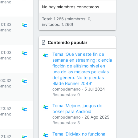
emano
No hay miembros conectados.
Total: 1.266 (miembros: 0,
 01:33
invitados: 1.266)
emano
Contenido popular
 01:03
Tema 'Qué ver este fin de
emano
semana en streaming: ciencia
ficción de altísimo nivel en
una de las mejores películas
del género. No te pierdas
 00:32
Blade Runner 2049'
emano
compudemano
5 Jul 2024
Respuestas: 0
Tema 'Mejores juegos de
 23:52
poker para Android'
emano
compudemano
26 Ago 2025
Respuestas: 3
Tema 'DixMax no funciona:
s 21:42