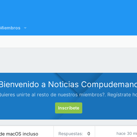
Miembros
Bienvenido a Noticias Compudeman
uieres unirte al resto de nuestros miembros?. Regístrate h
Inscríbete
 de macOS incluso
Respuestas
0
hace 30 m