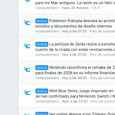
para los Mac antiguos. La razón es un fallo
compudemano
hace 30 minutos
OS X
Pokémon Pokopia desvela su prototip
Noticia
bocetos y documentos de diseño internos
compudemano
Hoy a las 01:33
Foro de consola
La película de Zelda reúne a estrell
Noticia
cuento de la criada con estas revelaciones 
compudemano
Hoy a las 01:03
Foro de consola
Nintendo reconfirma el remake de Z
Noticia
para finales de 2026 en su informe financie
compudemano
Hoy a las 00:32
Foro de consol
Wild Blue Skies, juego inspirado en 
Noticia
se han confirmado para Nintendo Switch / 
compudemano
Ayer a las 23:52
Foro de consol
Ver online Ataque a los Titanes: Gu
Noticia