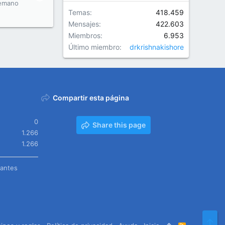
emano
Temas
418.459
Mensajes
422.603
Miembros
6.953
Último miembro
drkrishnakishore
Compartir esta página
0
Share this page
1.266
1.266
tantes
Arr