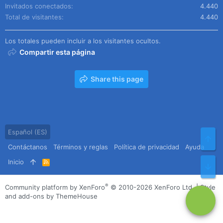
Invitados conectados
4.440
Total de visitantes
4.440
Los totales pueden incluir a los visitantes ocultos.
Compartir esta página
Share this page
Español (ES)
Arr
Contáctanos
Términos y reglas
Política de privacidad
Ayuda
Inicio
R
Pie
S
S
®
Community platform by XenForo
© 2010-2026 XenForo Ltd.
|
Style
and add-ons by ThemeHouse