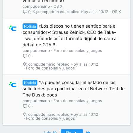
ventas en el mundo
compudemano
OS X
compudemano
Hoy a las 10:12
OS X
0
«Los discos no tienen sentido para el
Noticia
consumidor»: Strauss Zelnick, CEO de Take-
Two, defiende así el formato digital de cara al
debut de GTA 6
compudemano
Foro de consolas y juegos
0
compudemano
Hoy a las 10:12
Foro de consolas y juegos
Ya puedes consultar el estado de las
Noticia
solicitudes para participar en el Network Test de
The Duskbloods
compudemano
Foro de consolas y juegos
0
compudemano
Hoy a las 10:12
Foro de consolas y juegos
Último
1 de 10
Sig.