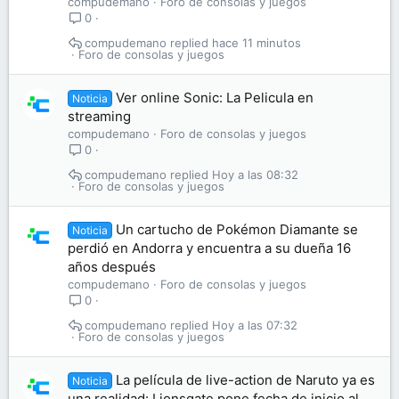
compudemano
Foro de consolas y juegos
0
compudemano
hace 11 minutos
Foro de consolas y juegos
Ver online Sonic: La Pelicula en
Noticia
streaming
compudemano
Foro de consolas y juegos
0
compudemano
Hoy a las 08:32
Foro de consolas y juegos
Un cartucho de Pokémon Diamante se
Noticia
perdió en Andorra y encuentra a su dueña 16
años después
compudemano
Foro de consolas y juegos
0
compudemano
Hoy a las 07:32
Foro de consolas y juegos
La película de live-action de Naruto ya es
Noticia
una realidad: Lionsgate pone fecha de inicio al