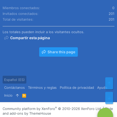
Miembros conectados
0
Invitados conectados
201
Total de visitantes
201
Los totales pueden incluir a los visitantes ocultos.
Compartir esta página
Share this page
Español (ES)
Arr
Contáctanos
Términos y reglas
Política de privacidad
Ayuda
Inicio
R
Pie
S
S
®
Community platform by XenForo
© 2010-2026 XenForo Ltd.
|
Style
and add-ons by ThemeHouse