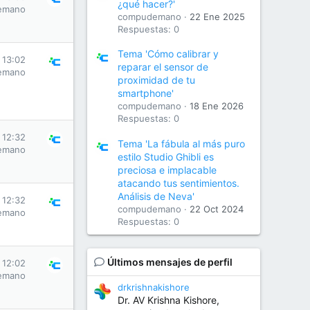
¿qué hacer?'
emano
compudemano
22 Ene 2025
Respuestas: 0
Tema 'Cómo calibrar y
 13:02
reparar el sensor de
emano
proximidad de tu
smartphone'
compudemano
18 Ene 2026
Respuestas: 0
 12:32
Tema 'La fábula al más puro
emano
estilo Studio Ghibli es
preciosa e implacable
atacando tus sentimientos.
Análisis de Neva'
 12:32
compudemano
22 Oct 2024
emano
Respuestas: 0
Últimos mensajes de perfil
 12:02
emano
drkrishnakishore
Dr. AV Krishna Kishore,