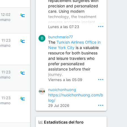
replacement surgeries with
precision and personalized
Children Hospital in Secunderabad | Best Pediatrician in Hyderabad | Neonatologist in Medchal
care. Using modern
Our pediatrician and
 12:02
technology, the treatment
Neonatologist team at...
emano
ensures accurate implant
www.srianaghaclinic.com
•••
Lunes a las 07:23
placement, reduced pain,
quicker recovery, and
bunchmario77
improved joint function,
B
 11:23
The
Turkish Airlines Office in
helping patients return to an
emano
New York City
is a valuable
active and comfortable
resource for both business
lifestyle.
and leisure travelers who
prefer personalized
assistance before their
Orthopedic Surgeon in Kondapur | Best Orthopedic Doctor in Kondapur | Dr. M. Ranganath Reddy
 11:23
journey.
Consult Dr. M. Ranganath
emano
•••
Viernes a las 05:09
Reddy, the best...
nuoichonhuong
www.drranganathreddy.co
https://nuoichonhuong.com/b
m
 11:23
log/
emano
•••
29 Jul 2026
Estadísticas del foro