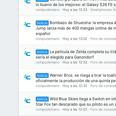
lo bueno de los mejores: el Galaxy S26 FE se
compudemano
Hoy a las 13:33
Smartphones A
Bombazo de Shueisha: la empresa d
Noticia
Jump lanza más de 400 mangas online de ma
español
compudemano
Hoy a las 13:02
Foro de consola
La película de Zelda completa su tri
Noticia
sería el elegido para Ganondorf
compudemano
Hoy a las 12:32
Foro de consola
Warner Bros. se niega a tirar la toal
Noticia
oficialmente la producción de una quinta pel
compudemano
Hoy a las 12:32
Foro de consola
Wild Blue Skies llega a Switch en o
Noticia
Star Fox tan descarado que su piloto es un 
compudemano
Hoy a las 12:02
Foro de consola