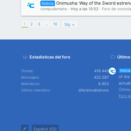
Onimusha: Way of the Sword estrena 
Noticia
compudemano
Hoy a las 10:52
Foro de consola
1
2
3
…
10
Sig.
Estadísticas del foro
Último
Temas
418.443
Noticia
of the
Mensajes
422.587
actuali
Miembros
6.953
Últim
Último miembro
drkrishnakishore
Foro d
Español (ES)