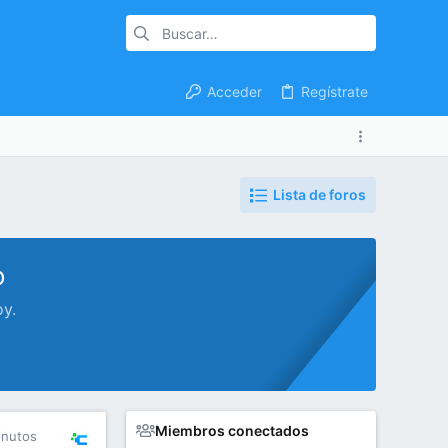
Acceder
Regístrate
Lista de foros
o
oy.
Miembros conectados
inutos