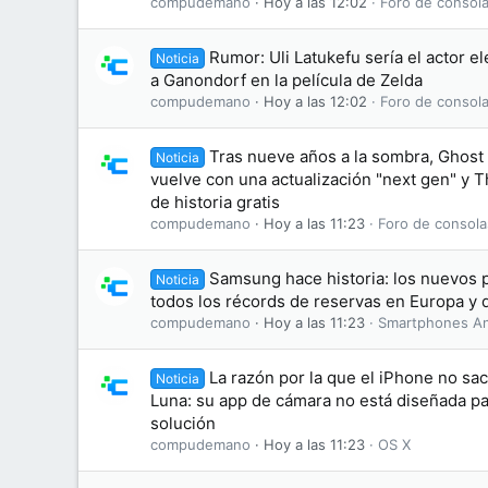
compudemano
Hoy a las 12:02
Foro de consola
Rumor: Uli Latukefu sería el actor el
Noticia
a Ganondorf en la película de Zelda
compudemano
Hoy a las 12:02
Foro de consola
Tras nueve años a la sombra, Ghost
Noticia
vuelve con una actualización "next gen" y T
de historia gratis
compudemano
Hoy a las 11:23
Foro de consola
Samsung hace historia: los nuevos 
Noticia
todos los récords de reservas en Europa y 
compudemano
Hoy a las 11:23
Smartphones An
La razón por la que el iPhone no sa
Noticia
Luna: su app de cámara no está diseñada par
solución
compudemano
Hoy a las 11:23
OS X