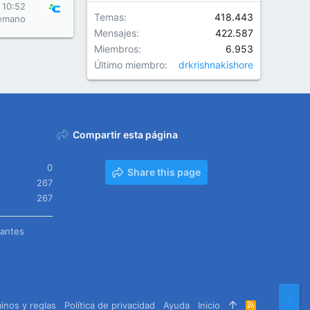
 10:52
Temas
418.443
emano
Mensajes
422.587
Miembros
6.953
Último miembro
drkrishnakishore
Compartir esta página
0
Share this page
267
267
tantes
Arr
inos y reglas
Política de privacidad
Ayuda
Inicio
R