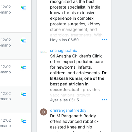
recognized as the best
prostate specialist in India,
 12:02
emano
known for his extensive
experience in complex
prostate surgeries, kidney
stone management, and
andrology treatments. With
•••
Hoy a las 06:50
 12:02
years of surgical practice and
emano
a strong focus on minimally
srianaghaclinic
invasive and robotic
Sri Anagha Children's Clinic
techniques.
offers expert pediatric care
 12:02
for newborns, infants,
emano
children, and adolescents.
Dr.
Best Urologist in Vijayawada | Urology Specialist in Vijayawada
B Rakesh Kumar, one of the
Dr. A. V. Krishna Kishore,
best pediatrician in
the Best Urologist...
secunderabad
, provides
 12:02
vaccinations, growth
www.drkrishnakishore.com
emano
•••
Ayer a las 05:15
monitoring, newborn care,
treatment for childhood
drmranganathreddy
illnesses, nutrition guidance,
Dr. M Ranganath Reddy
and preventive healthcare in
 12:02
offers advanced robotic-
a child-friendly environment.
emano
assisted knee and hip