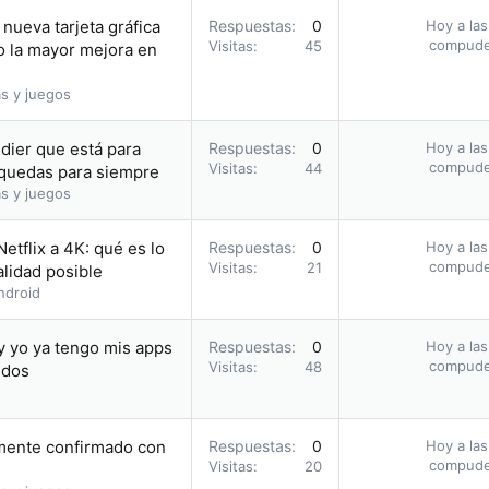
nueva tarjeta gráfica
Respuestas
0
Hoy a las
compud
Visitas
45
o la mayor mejora en
s y juegos
dier que está para
Respuestas
0
Hoy a las
compud
Visitas
44
o quedas para siempre
s y juegos
etflix a 4K: qué es lo
Respuestas
0
Hoy a las
compud
Visitas
21
alidad posible
ndroid
y yo ya tengo mis apps
Respuestas
0
Hoy a las
compud
Visitas
48
idos
amente confirmado con
Respuestas
0
Hoy a las
compud
Visitas
20