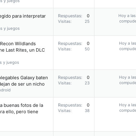
s y juegos
egido para interpretar
Respuestas
0
Hoy a las
compud
Visitas
25
s y juegos
 Recon Wildlands
Respuestas
0
Hoy a las
compud
Visitas
50
he Last Rites, un DLC
s y juegos
plegables Galaxy baten
Respuestas
0
Hoy a las
compud
Visitas
23
dejan de ser un nicho
droid
ca buenas fotos de la
Respuestas
0
Hoy a las
compud
Visitas
38
a ello, pero tiene