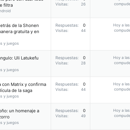
compud
Visitas
26
 filtra
ndroid
etrás de la Shonen
Respuestas
0
Hoy a las
compud
Visitas
44
nera gratuita y en
s y juegos
ángulo: Uli Latukefu
Respuestas
0
Hoy a las
compud
Visitas
28
s y juegos
la con Matrix y confirma
Respuestas
0
Hoy a las
compud
Visitas
44
ícula de la saga
s y juegos
toño: un homenaje a
Respuestas
0
Hoy a las
compud
Visitas
49
zorro
s y juegos