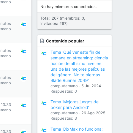
emano
No hay miembros conectados.
Total: 267 (miembros: 0,
inutos
invitados: 267)
emano
Contenido popular
inutos
Tema 'Qué ver este fin de
emano
semana en streaming: ciencia
ficción de altísimo nivel en
una de las mejores películas
del género. No te pierdas
inutos
Blade Runner 2049'
emano
compudemano
5 Jul 2024
Respuestas: 0
Tema 'Mejores juegos de
 13:33
poker para Android'
emano
compudemano
26 Ago 2025
Respuestas: 3
Tema 'DixMax no funciona:
 13:33