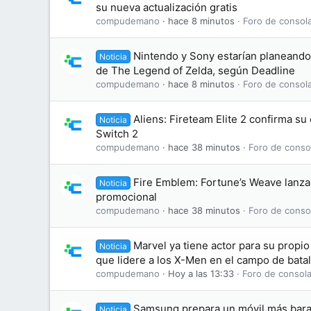
su nueva actualización gratis
compudemano
hace 8 minutos
Foro de consol
Nintendo y Sony estarían planeando 
Noticia
de The Legend of Zelda, según Deadline
compudemano
hace 8 minutos
Foro de consol
Aliens: Fireteam Elite 2 confirma s
Noticia
Switch 2
compudemano
hace 38 minutos
Foro de conso
Fire Emblem: Fortune’s Weave lanza 
Noticia
promocional
compudemano
hace 38 minutos
Foro de conso
Marvel ya tiene actor para su propi
Noticia
que lidere a los X-Men en el campo de batal
compudemano
Hoy a las 13:33
Foro de consola
Samsung prepara un móvil más bara
Noticia