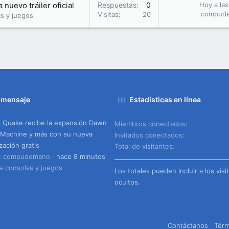
nuevo tráiler oficial
Respuestas
0
Hoy a las
compud
Visitas
20
s y juegos
 mensaje
Estadísticas en línea
Quake recibe la expansión Dawn
Miembros conectados
 Machine y más con su nueva
Invitados conectados
zación gratis
Total de visitantes
o: compudemano
hace 8 minutos
e consolas y juegos
Los totales pueden incluir a los visi
ocultos.
Contáctanos
Térm