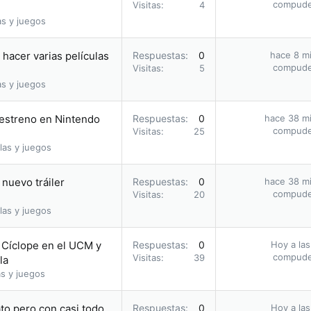
compud
Visitas
4
as y juegos
hacer varias películas
Respuestas
0
hace 8 m
compud
Visitas
5
as y juegos
u estreno en Nintendo
Respuestas
0
hace 38 m
compud
Visitas
25
las y juegos
nuevo tráiler
Respuestas
0
hace 38 m
compud
Visitas
20
las y juegos
o Cíclope en el UCM y
Respuestas
0
Hoy a las
compud
Visitas
39
la
s y juegos
to pero con casi todo
Respuestas
0
Hoy a las