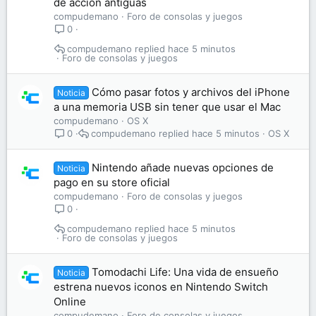
de acción antiguas
compudemano
Foro de consolas y juegos
0
compudemano
hace 5 minutos
Foro de consolas y juegos
Cómo pasar fotos y archivos del iPhone
Noticia
a una memoria USB sin tener que usar el Mac
compudemano
OS X
compudemano
hace 5 minutos
OS X
0
Nintendo añade nuevas opciones de
Noticia
pago en su store oficial
compudemano
Foro de consolas y juegos
0
compudemano
hace 5 minutos
Foro de consolas y juegos
Tomodachi Life: Una vida de ensueño
Noticia
estrena nuevos iconos en Nintendo Switch
Online
compudemano
Foro de consolas y juegos