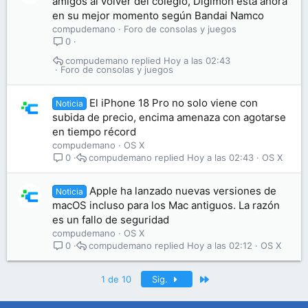
amigos al volver del colegio, Digimon está ahora
en su mejor momento según Bandai Namco
compudemano
Foro de consolas y juegos
0
compudemano
Hoy a las 02:43
Foro de consolas y juegos
El iPhone 18 Pro no solo viene con
Noticia
subida de precio, encima amenaza con agotarse
en tiempo récord
compudemano
OS X
compudemano
Hoy a las 02:43
OS X
0
Apple ha lanzado nuevas versiones de
Noticia
macOS incluso para los Mac antiguos. La razón
es un fallo de seguridad
compudemano
OS X
compudemano
Hoy a las 02:12
OS X
0
Último
1 de 10
Sig.