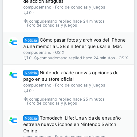
de acción antiguas
compudemano
Foro de consolas y juegos
0
compudemano
hace 24 minutos
Foro de consolas y juegos
Cómo pasar fotos y archivos del iPhone
Noticia
a una memoria USB sin tener que usar el Mac
compudemano
OS X
compudemano
hace 24 minutos
OS X
0
Nintendo añade nuevas opciones de
Noticia
pago en su store oficial
compudemano
Foro de consolas y juegos
0
compudemano
hace 25 minutos
Foro de consolas y juegos
Tomodachi Life: Una vida de ensueño
Noticia
estrena nuevos iconos en Nintendo Switch
Online
compudemano
Foro de consolas y juegos