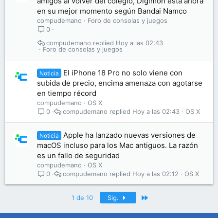
amigos al volver del colegio, Digimon está ahora
en su mejor momento según Bandai Namco
compudemano
Foro de consolas y juegos
0
compudemano
Hoy a las 02:43
Foro de consolas y juegos
El iPhone 18 Pro no solo viene con
Noticia
subida de precio, encima amenaza con agotarse
en tiempo récord
compudemano
OS X
compudemano
Hoy a las 02:43
OS X
0
Apple ha lanzado nuevas versiones de
Noticia
macOS incluso para los Mac antiguos. La razón
es un fallo de seguridad
compudemano
OS X
compudemano
Hoy a las 02:12
OS X
0
Último
1 de 10
Sig.