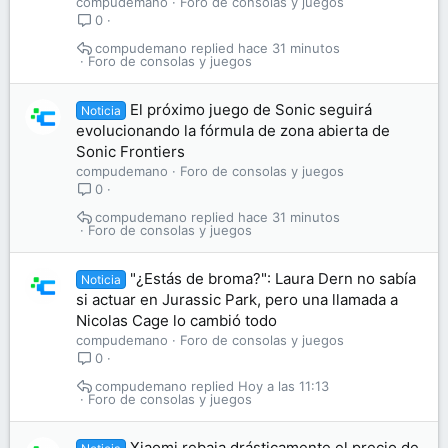
compudemano
Foro de consolas y juegos
0
compudemano
hace 31 minutos
Foro de consolas y juegos
El próximo juego de Sonic seguirá
Noticia
evolucionando la fórmula de zona abierta de
Sonic Frontiers
compudemano
Foro de consolas y juegos
0
compudemano
hace 31 minutos
Foro de consolas y juegos
"¿Estás de broma?": Laura Dern no sabía
Noticia
si actuar en Jurassic Park, pero una llamada a
Nicolas Cage lo cambió todo
compudemano
Foro de consolas y juegos
0
compudemano
Hoy a las 11:13
Foro de consolas y juegos
Xiaomi rebaja drásticamente el precio de