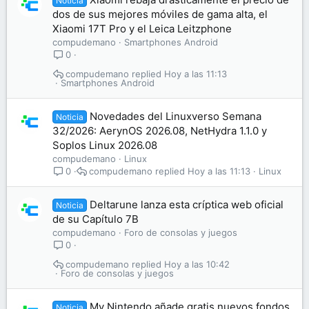
Noticia
dos de sus mejores móviles de gama alta, el
Xiaomi 17T Pro y el Leica Leitzphone
compudemano
Smartphones Android
0
compudemano
Hoy a las 11:13
Smartphones Android
Novedades del Linuxverso Semana
Noticia
32/2026: AerynOS 2026.08, NetHydra 1.1.0 y
Soplos Linux 2026.08
compudemano
Linux
compudemano
Hoy a las 11:13
Linux
0
Deltarune lanza esta críptica web oficial
Noticia
de su Capítulo 7B
compudemano
Foro de consolas y juegos
0
compudemano
Hoy a las 10:42
Foro de consolas y juegos
My Nintendo añade gratis nuevos fondos
Noticia