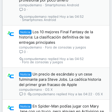
profesional por poco dinero
compudemano
Smartphones Android
0
compudemano
Hoy a las 04:52
Smartphones Android
Los 10 mejores Final Fantasy de la
Noticia
historia: La clasificación definitiva de las
entregas principales
compudemano
Foro de consolas y juegos
0
compudemano
Hoy a las 04:52
Foro de consolas y juegos
Un precio de escándalo y un cese
Noticia
fulminante para Steve Jobs. La caótica historia
del primer gran fracaso de Apple
compudemano
OS X
compudemano
Hoy a las 04:22
OS X
0
En Spider-Man podías jugar con Mary
Noticia
Jane con un truco, pero alguien en Activision se