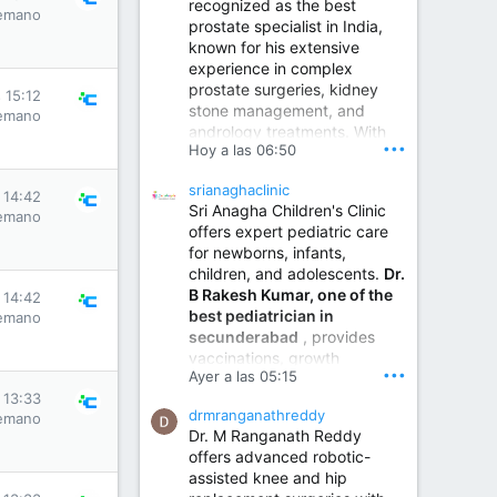
recognized as the best
emano
prostate specialist in India,
known for his extensive
experience in complex
prostate surgeries, kidney
 15:12
stone management, and
emano
andrology treatments. With
•••
Hoy a las 06:50
years of surgical practice and
a strong focus on minimally
srianaghaclinic
invasive and robotic
 14:42
Sri Anagha Children's Clinic
techniques.
emano
offers expert pediatric care
for newborns, infants,
children, and adolescents.
Dr.
Best Urologist in Vijayawada | Urology Specialist in Vijayawada
B Rakesh Kumar, one of the
 14:42
Dr. A. V. Krishna Kishore,
best pediatrician in
emano
the Best Urologist...
secunderabad
, provides
vaccinations, growth
www.drkrishnakishore.com
•••
Ayer a las 05:15
monitoring, newborn care,
 13:33
treatment for childhood
drmranganathreddy
emano
illnesses, nutrition guidance,
Dr. M Ranganath Reddy
and preventive healthcare in
offers advanced robotic-
a child-friendly environment.
assisted knee and hip