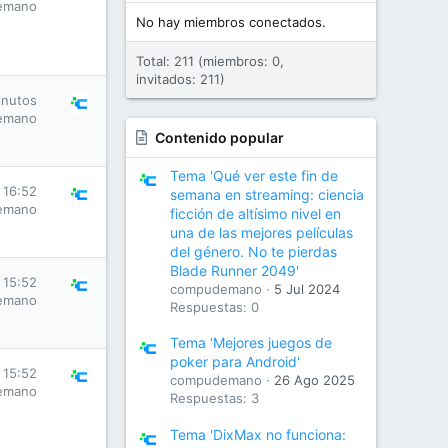
emano
No hay miembros conectados.
Total: 211 (miembros: 0,
invitados: 211)
inutos
emano
Contenido popular
Tema 'Qué ver este fin de
 16:52
semana en streaming: ciencia
emano
ficción de altísimo nivel en
una de las mejores películas
del género. No te pierdas
Blade Runner 2049'
 15:52
compudemano
5 Jul 2024
emano
Respuestas: 0
Tema 'Mejores juegos de
poker para Android'
 15:52
compudemano
26 Ago 2025
emano
Respuestas: 3
Tema 'DixMax no funciona: