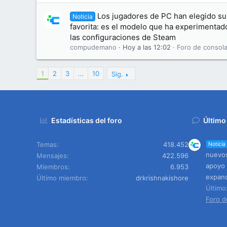
Los jugadores de PC han elegido su 
Noticia
favorita: es el modelo que ha experimentad
las configuraciones de Steam
compudemano
Hoy a las 12:02
Foro de consola
1
2
3
…
10
Sig.
Estadísticas del foro
Último
Temas
418.452
Noticia
nuevos
Mensajes
422.596
apoyo 
Miembros
6.953
expand
Último miembro
drkrishnakishore
Últim
Foro d