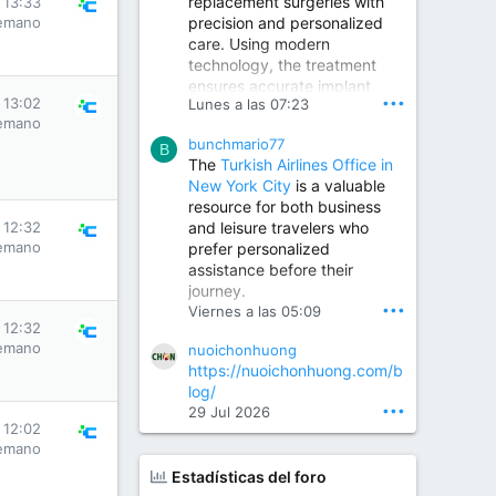
replacement surgeries with
 13:33
precision and personalized
emano
Children Hospital in Secunderabad | Best Pediatrician in Hyderabad | Neonatologist in Medchal
care. Using modern
Our pediatrician and
technology, the treatment
Neonatologist team at...
ensures accurate implant
www.srianaghaclinic.com
•••
 13:02
Lunes a las 07:23
placement, reduced pain,
emano
quicker recovery, and
bunchmario77
improved joint function,
B
The
Turkish Airlines Office in
helping patients return to an
New York City
is a valuable
active and comfortable
resource for both business
lifestyle.
and leisure travelers who
 12:32
emano
prefer personalized
assistance before their
Orthopedic Surgeon in Kondapur | Best Orthopedic Doctor in Kondapur | Dr. M. Ranganath Reddy
journey.
Consult Dr. M. Ranganath
•••
Viernes a las 05:09
Reddy, the best...
 12:32
emano
nuoichonhuong
www.drranganathreddy.co
https://nuoichonhuong.com/b
m
log/
•••
29 Jul 2026
 12:02
emano
Estadísticas del foro