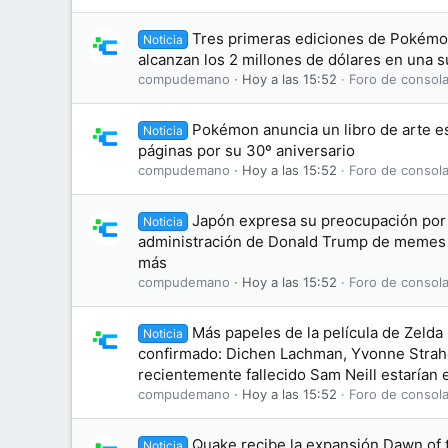
Tres primeras ediciones de Pokémon
Noticia
alcanzan los 2 millones de dólares en una 
compudemano
Hoy a las 15:52
Foro de consola
Pokémon anuncia un libro de arte es
Noticia
páginas por su 30º aniversario
compudemano
Hoy a las 15:52
Foro de consola
Japón expresa su preocupación por 
Noticia
administración de Donald Trump de memes
más
compudemano
Hoy a las 15:52
Foro de consola
Más papeles de la película de Zelda
Noticia
confirmado: Dichen Lachman, Yvonne Straho
recientemente fallecido Sam Neill estarían e
compudemano
Hoy a las 15:52
Foro de consola
Quake recibe la expansión Dawn of
Noticia