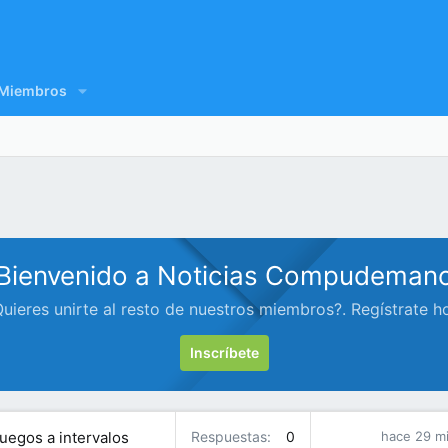
Miembros
Bienvenido a Noticias Compudeman
uieres unirte al resto de nuestros miembros?. Regístrate h
Inscríbete
uegos a intervalos
Respuestas
0
hace 29 m