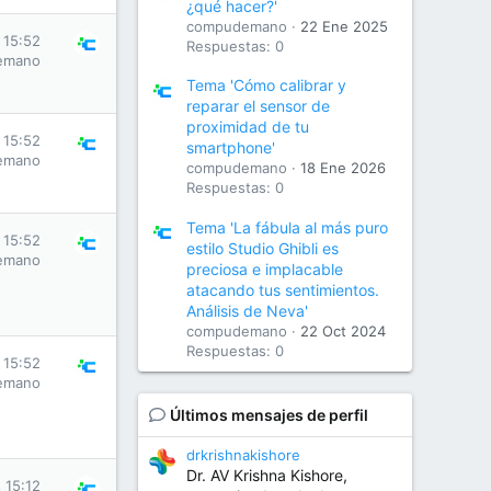
¿qué hacer?'
compudemano
22 Ene 2025
 15:52
Respuestas: 0
emano
Tema 'Cómo calibrar y
reparar el sensor de
proximidad de tu
 15:52
smartphone'
emano
compudemano
18 Ene 2026
Respuestas: 0
Tema 'La fábula al más puro
 15:52
estilo Studio Ghibli es
emano
preciosa e implacable
atacando tus sentimientos.
Análisis de Neva'
compudemano
22 Oct 2024
Respuestas: 0
 15:52
emano
Últimos mensajes de perfil
drkrishnakishore
Dr. AV Krishna Kishore,
 15:12