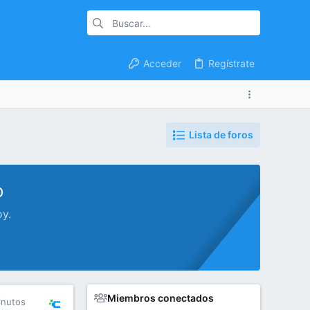
Acceder
Regístrate
Lista de foros
o
oy.
Miembros conectados
inutos