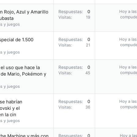
 Rojo, Azul y Amarillo
Respuestas
0
Hoy a las
compud
Visitas
19
subasta
s y juegos
pecial de 1.500
Respuestas
0
Hoy a las
compud
Visitas
21
s y juegos
el uso que hace la
Respuestas
0
Hoy a las
compud
Visitas
45
 de Mario, Pokémon y
s y juegos
 se habrían
Respuestas
0
Hoy a las
compud
Visitas
36
vski y el
n la cin
s y juegos
 the Machine y más con
Respuestas
0
Hoy a las