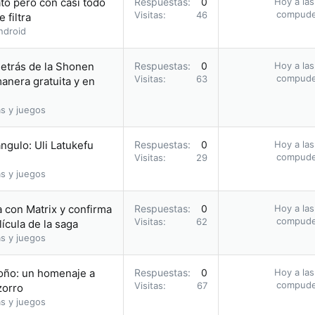
to pero con casi todo
Respuestas
0
Hoy a las
compud
Visitas
46
 filtra
ndroid
etrás de la Shonen
Respuestas
0
Hoy a las
compud
Visitas
63
nera gratuita y en
s y juegos
ángulo: Uli Latukefu
Respuestas
0
Hoy a las
compud
Visitas
29
s y juegos
la con Matrix y confirma
Respuestas
0
Hoy a las
compud
Visitas
62
ícula de la saga
s y juegos
toño: un homenaje a
Respuestas
0
Hoy a las
compud
Visitas
67
zorro
s y juegos