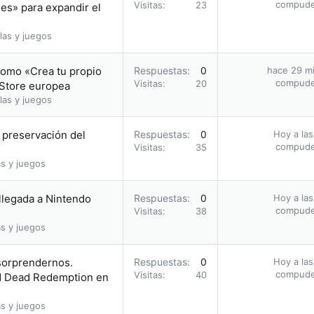
compud
Visitas
23
les» para expandir el
las y juegos
romo «Crea tu propio
Respuestas
0
hace 29 m
compud
Visitas
20
 Store europea
las y juegos
a preservación del
Respuestas
0
Hoy a las
compud
Visitas
35
s y juegos
 llegada a Nintendo
Respuestas
0
Hoy a las
compud
Visitas
38
s y juegos
 sorprendernos.
Respuestas
0
Hoy a las
compud
Visitas
40
ed Dead Redemption en
s y juegos