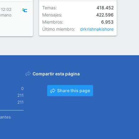
Temas
418.452
 12:02
Mensajes
422.596
emano
Miembros
6.953
Último miembro
drkrishnakishore
Compartir esta página
0
Share this page
211
211
tantes