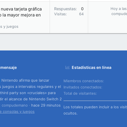
nueva tarjeta gráfica
Respuestas
0
Hoy a las
compud
Visitas
64
o la mayor mejora en
s y juegos
 mensaje
Estadísticas en línea
Nintendo afirma que lanzar
Miembros conectados
 juegos a intervalos regulares y el
Invitados conectados
third party son «cruciales» para
Total de visitantes
ir el alcance de Nintendo Switch 2
o: compudemano
hace 29 minutos
Los totales pueden incluir a los visi
e consolas y juegos
ocultos.