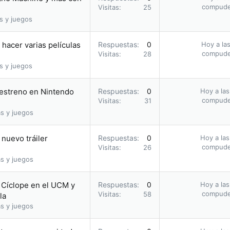
compud
Visitas
25
s y juegos
hacer varias películas
Respuestas
0
Hoy a las
compud
Visitas
28
s y juegos
u estreno en Nintendo
Respuestas
0
Hoy a las
compud
Visitas
31
s y juegos
nuevo tráiler
Respuestas
0
Hoy a las
compud
Visitas
26
s y juegos
o Cíclope en el UCM y
Respuestas
0
Hoy a las
compud
Visitas
58
la
s y juegos