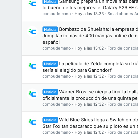
Samsung prepara un móvil más bara
Noticia
lo bueno de los mejores: el Galaxy S26 FE se
compudemano
Hoy a las 13:33
Smartphones A
Bombazo de Shueisha: la empresa d
Noticia
Jump lanza más de 400 mangas online de ma
español
compudemano
Hoy a las 13:02
Foro de consola
La película de Zelda completa su tri
Noticia
sería el elegido para Ganondorf
compudemano
Hoy a las 12:32
Foro de consola
Warner Bros. se niega a tirar la toal
Noticia
oficialmente la producción de una quinta pel
compudemano
Hoy a las 12:32
Foro de consola
Wild Blue Skies llega a Switch en o
Noticia
Star Fox tan descarado que su piloto es un 
compudemano
Hoy a las 12:02
Foro de consola