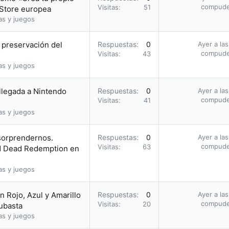
compud
Visitas
51
 Store europea
as y juegos
a preservación del
Respuestas
0
Ayer a la
compud
Visitas
43
as y juegos
 llegada a Nintendo
Respuestas
0
Ayer a la
compud
Visitas
41
as y juegos
 sorprendernos.
Respuestas
0
Ayer a la
compud
Visitas
63
ed Dead Redemption en
as y juegos
 Rojo, Azul y Amarillo
Respuestas
0
Ayer a la
compud
Visitas
20
subasta
as y juegos