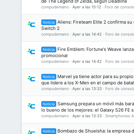
de The Legend of Zelda, según Deadline
compudemano
Ayer a las 15:12
Foro de consol
Aliens: Fireteam Elite 2 confirma s
Noticia
Switch 2
compudemano
Ayer a las 14:42
Foro de consol
Fire Emblem: Fortune’s Weave lanza 
Noticia
promocional
compudemano
Ayer a las 14:42
Foro de consol
Marvel ya tiene actor para su propi
Noticia
que lidere a los X-Men en el campo de batal
compudemano
Ayer a las 13:33
Foro de consol
Samsung prepara un móvil más bara
Noticia
lo bueno de los mejores: el Galaxy S26 FE se
compudemano
Ayer a las 13:33
Smartphones A
Bombazo de Shueisha: la empresa d
Noticia