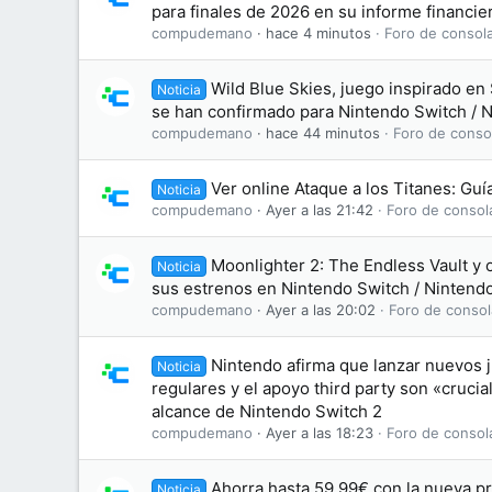
para finales de 2026 en su informe financie
compudemano
hace 4 minutos
Foro de consol
Wild Blue Skies, juego inspirado en 
Noticia
se han confirmado para Nintendo Switch / 
compudemano
hace 44 minutos
Foro de conso
Ver online Ataque a los Titanes: Gu
Noticia
compudemano
Ayer a las 21:42
Foro de consol
Moonlighter 2: The Endless Vault y 
Noticia
sus estrenos en Nintendo Switch / Nintend
compudemano
Ayer a las 20:02
Foro de consol
Nintendo afirma que lanzar nuevos j
Noticia
regulares y el apoyo third party son «crucia
alcance de Nintendo Switch 2
compudemano
Ayer a las 18:23
Foro de consol
Ahorra hasta 59,99€ con la nueva p
Noticia