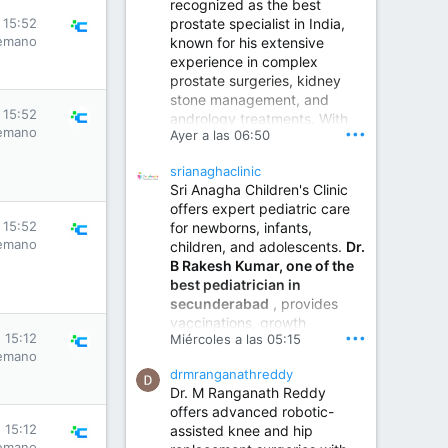
recognized as the best
prostate specialist in India,
s 15:52
emano
known for his extensive
experience in complex
prostate surgeries, kidney
stone management, and
s 15:52
andrology treatments. With
emano
•••
Ayer a las 06:50
years of surgical practice and
a strong focus on minimally
srianaghaclinic
invasive and robotic
Sri Anagha Children's Clinic
techniques.
offers expert pediatric care
s 15:52
for newborns, infants,
emano
children, and adolescents.
Dr.
Best Urologist in Vijayawada | Urology Specialist in Vijayawada
B Rakesh Kumar, one of the
Dr. A. V. Krishna Kishore,
best pediatrician in
the Best Urologist...
secunderabad
, provides
vaccinations, growth
www.drkrishnakishore.com
•••
s 15:12
Miércoles a las 05:15
monitoring, newborn care,
emano
treatment for childhood
drmranganathreddy
illnesses, nutrition guidance,
Dr. M Ranganath Reddy
and preventive healthcare in
offers advanced robotic-
a child-friendly environment.
s 15:12
assisted knee and hip
emano