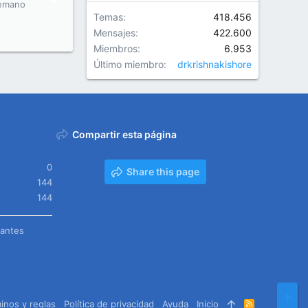
emano
Temas
418.456
Mensajes
422.600
Miembros
6.953
Último miembro
drkrishnakishore
Compartir esta página
0
Share this page
144
144
tantes
Arr
inos y reglas
Política de privacidad
Ayuda
Inicio
R