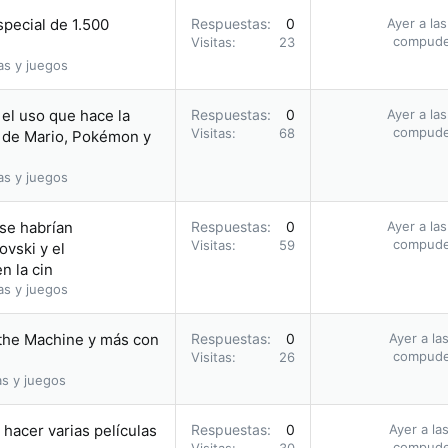
pecial de 1.500
Respuestas
0
Ayer a la
compud
Visitas
23
as y juegos
el uso que hace la
Respuestas
0
Ayer a la
compud
Visitas
68
 de Mario, Pokémon y
as y juegos
 se habrían
Respuestas
0
Ayer a la
compud
Visitas
59
vski y el
n la cin
as y juegos
 the Machine y más con
Respuestas
0
Ayer a la
compud
Visitas
26
as y juegos
hacer varias películas
Respuestas
0
Ayer a la
compud