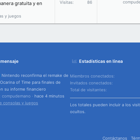
compud
Visitas
86
nera gratuita y en
as y juegos
 mensaje
Estadísticas en línea
Nintendo reconfirma el remake de
Miembros conectados
 Ocarina of Time para finales de
Invitados conectados
n su informe financiero
Total de visitantes
o: compudemano
hace 4 minutos
e consolas y juegos
Los totales pueden incluir a los visi
ocultos.
Contáctanos
Térm