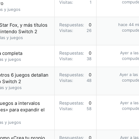
compud
Visitas
1
ro
as y juegos
Star Fox, y más títulos
Respuestas
0
hace 44 m
compud
Visitas
26
Nintendo Switch 2
las y juegos
ía completa
Respuestas
0
Ayer a la
compud
Visitas
38
as y juegos
otros 6 juegos detallan
Respuestas
0
Ayer a las
compud
Visitas
48
o Switch 2
as y juegos
uegos a intervalos
Respuestas
0
Ayer a la
compud
Visitas
58
les» para expandir el
as y juegos
romo «Crea tu propio
Respuestas
0
Ayer a la