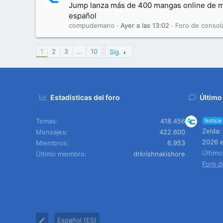
Jump lanza más de 400 mangas online de ma
español
compudemano
Ayer a las 13:02
Foro de consol
1
2
3
…
10
Sig.
Estadísticas del foro
Último
Temas
418.456
Noticia
Zelda:
Mensajes
422.600
2026 e
Miembros
6.953
Últim
Último miembro
drkrishnakishore
Foro d
Español (ES)