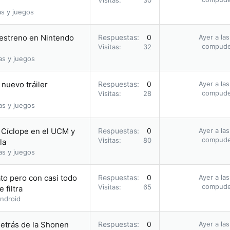
Visitas
30
as y juegos
u estreno en Nintendo
Respuestas
0
Ayer a la
compud
Visitas
32
as y juegos
nuevo tráiler
Respuestas
0
Ayer a la
compud
Visitas
28
as y juegos
o Cíclope en el UCM y
Respuestas
0
Ayer a la
compud
Visitas
80
la
as y juegos
to pero con casi todo
Respuestas
0
Ayer a la
compud
Visitas
65
 filtra
ndroid
etrás de la Shonen
Respuestas
0
Ayer a la