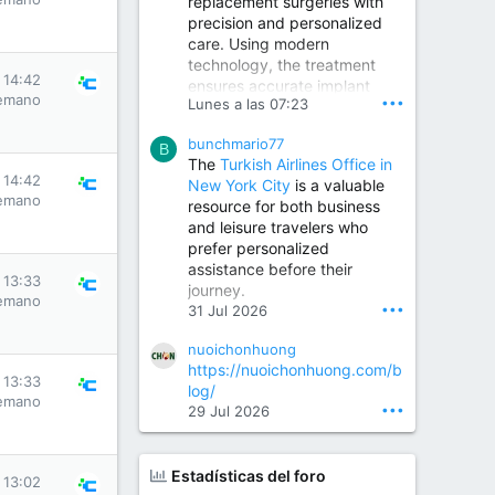
replacement surgeries with
precision and personalized
Children Hospital in Secunderabad | Best Pediatrician in Hyderabad | Neonatologist in Medchal
care. Using modern
Our pediatrician and
technology, the treatment
Neonatologist team at...
s 14:42
ensures accurate implant
www.srianaghaclinic.com
emano
•••
Lunes a las 07:23
placement, reduced pain,
quicker recovery, and
bunchmario77
improved joint function,
B
The
Turkish Airlines Office in
helping patients return to an
s 14:42
New York City
is a valuable
active and comfortable
emano
resource for both business
lifestyle.
and leisure travelers who
prefer personalized
assistance before their
Orthopedic Surgeon in Kondapur | Best Orthopedic Doctor in Kondapur | Dr. M. Ranganath Reddy
s 13:33
journey.
Consult Dr. M. Ranganath
emano
•••
31 Jul 2026
Reddy, the best...
nuoichonhuong
www.drranganathreddy.co
https://nuoichonhuong.com/b
m
s 13:33
log/
emano
•••
29 Jul 2026
Estadísticas del foro
s 13:02