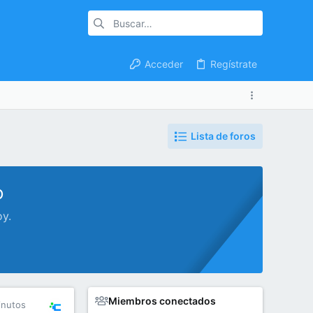
Acceder
Regístrate
Lista de foros
o
oy.
Miembros conectados
inutos