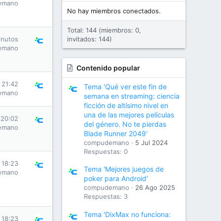
emano
No hay miembros conectados.
Total: 144 (miembros: 0,
inutos
invitados: 144)
emano
Contenido popular
s 21:42
Tema 'Qué ver este fin de
emano
semana en streaming: ciencia
ficción de altísimo nivel en
una de las mejores películas
 20:02
del género. No te pierdas
emano
Blade Runner 2049'
compudemano
5 Jul 2024
Respuestas: 0
s 18:23
Tema 'Mejores juegos de
emano
poker para Android'
compudemano
26 Ago 2025
Respuestas: 3
Tema 'DixMax no funciona:
s 18:23