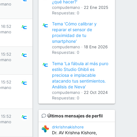
¿qué hacer?'
emano
compudemano
22 Ene 2025
Respuestas: 0
Tema 'Cómo calibrar y
s 16:52
reparar el sensor de
emano
proximidad de tu
smartphone'
compudemano
18 Ene 2026
Respuestas: 0
s 15:52
emano
Tema 'La fábula al más puro
estilo Studio Ghibli es
preciosa e implacable
atacando tus sentimientos.
s 15:52
Análisis de Neva'
emano
compudemano
22 Oct 2024
Respuestas: 0
Últimos mensajes de perfil
s 15:52
emano
drkrishnakishore
Dr. AV Krishna Kishore,