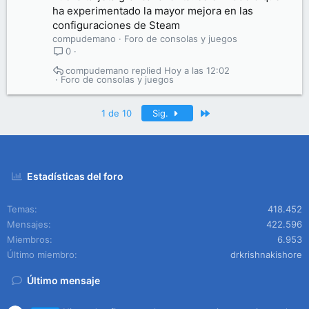
ha experimentado la mayor mejora en las
configuraciones de Steam
compudemano
Foro de consolas y juegos
0
compudemano
Hoy a las 12:02
Foro de consolas y juegos
Último
1 de 10
Sig.
Estadísticas del foro
Temas
418.452
Mensajes
422.596
Miembros
6.953
Último miembro
drkrishnakishore
Último mensaje