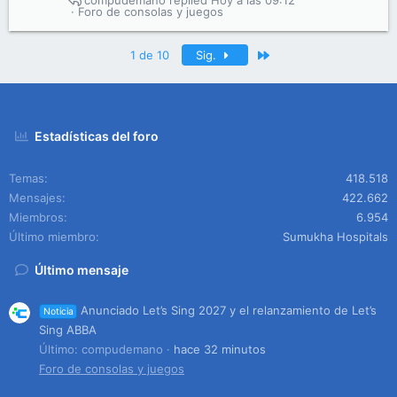
compudemano
Hoy a las 09:12
Foro de consolas y juegos
Último
1 de 10
Sig.
Estadísticas del foro
Temas
418.518
Mensajes
422.662
Miembros
6.954
Último miembro
Sumukha Hospitals
Último mensaje
Anunciado Let’s Sing 2027 y el relanzamiento de Let’s
Noticia
Sing ABBA
Último: compudemano
hace 32 minutos
Foro de consolas y juegos