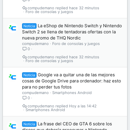
compudemano
hace 32 minutos
Foro de consolas y juegos
La eShop de Nintendo Switch y Nintendo
Noticia
Switch 2 se llena de tentadoras ofertas con la
nueva promo de THQ Nordic
compudemano
Foro de consolas y juegos
0
compudemano
hace 32 minutos
Foro de consolas y juegos
Google va a quitar una de las mejores
Noticia
cosas de Google Drive para ordenador: haz esto
para no perder tus fotos
compudemano
Smartphones Android
0
compudemano
Hoy a las 14:42
Smartphones Android
La frase del CEO de GTA 6 sobre los
Noticia
discos que debería preocupar a Nintendo