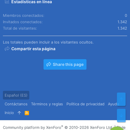
Estadísticas en línea
Miembros conectados
0
Invitados conectados
1.342
Total de visitantes
1.342
Los totales pueden incluir a los visitantes ocultos.
Compartir esta página
Share this page
Español (ES)
Arr
Contáctanos
Términos y reglas
Política de privacidad
Ayuda
Inicio
R
Pie
S
S
®
Community platform by XenForo
© 2010-2026 XenForo Ltd.
|
Style