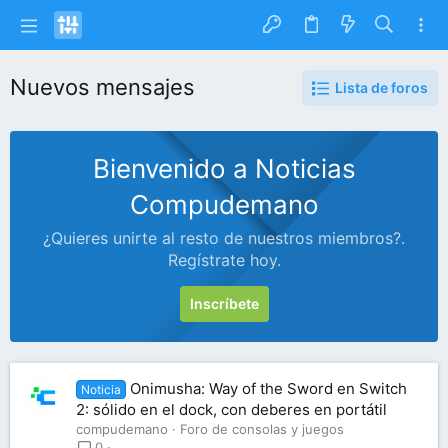
Nuevos mensajes
Lista de foros
Bienvenido a Noticias
Compudemano
¿Quieres unirte al resto de nuestros miembros?.
Regístrate hoy.
Inscríbete
Onimusha: Way of the Sword en Switch
Noticia
2: sólido en el dock, con deberes en portátil
compudemano
Foro de consolas y juegos
0