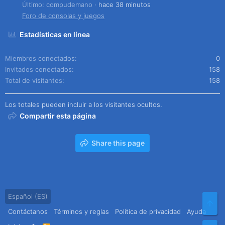
Último: compudemano
hace 38 minutos
Foro de consolas y juegos
Estadísticas en línea
Miembros conectados
0
Invitados conectados
158
Total de visitantes
158
Los totales pueden incluir a los visitantes ocultos.
Compartir esta página
Share this page
Español (ES)
Arr
Contáctanos
Términos y reglas
Política de privacidad
Ayuda