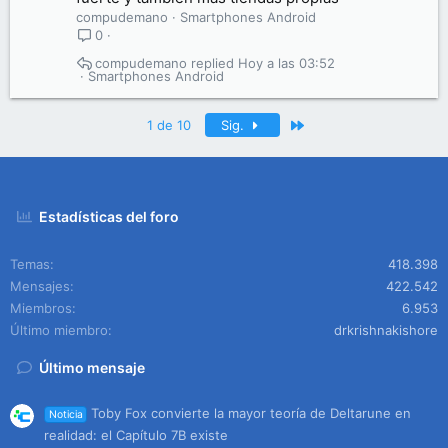
compudemano
Smartphones Android
0
compudemano
Hoy a las 03:52
Smartphones Android
Último
1 de 10
Sig.
Estadísticas del foro
Temas
418.398
Mensajes
422.542
Miembros
6.953
Último miembro
drkrishnakishore
Último mensaje
Toby Fox convierte la mayor teoría de Deltarune en
Noticia
realidad: el Capítulo 7B existe