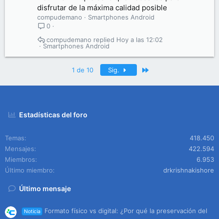
disfrutar de la máxima calidad posible
compudemano
Smartphones Android
0
compudemano
Hoy a las 12:02
Smartphones Android
Último
1 de 10
Sig.
Estadísticas del foro
Temas
418.450
Mensajes
422.594
Miembros
6.953
Último miembro
drkrishnakishore
Último mensaje
Formato físico vs digital: ¿Por qué la preservación del
Noticia