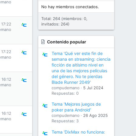
emano
No hay miembros conectados.
Total: 264 (miembros: 0,
 17:22
invitados: 264)
emano
Contenido popular
 17:22
Tema 'Qué ver este fin de
emano
semana en streaming: ciencia
ficción de altísimo nivel en
una de las mejores películas
del género. No te pierdas
 16:12
Blade Runner 2049'
emano
compudemano
5 Jul 2024
Respuestas: 0
Tema 'Mejores juegos de
poker para Android'
 16:12
compudemano
26 Ago 2025
emano
Respuestas: 3
Tema 'DixMax no funciona: