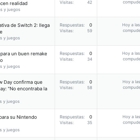
compud
Visitas
42
acen realidad
s y juegos
tiva de Switch 2: llega
Respuestas
0
Hoy a las
compud
Visitas
59
ie
s y juegos
a para un buen remake
Respuestas
0
Hoy a las
compud
Visitas
34
io
s y juegos
ew Day confirma que
Respuestas
0
Hoy a las
compud
Visitas
58
ay: "No encontraba la
s y juegos
 para su Nintendo
Respuestas
0
Hoy a las
compud
Visitas
35
s y juegos