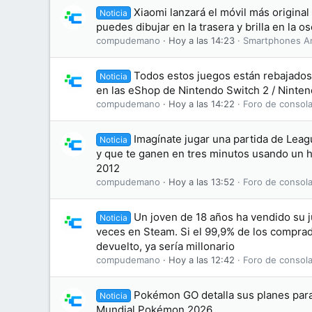
Xiaomi lanzará el móvil más original
Noticia
puedes dibujar en la trasera y brilla en la o
compudemano
Hoy a las 14:23
Smartphones A
Todos estos juegos están rebajados 
Noticia
en las eShop de Nintendo Switch 2 / Ninten
compudemano
Hoy a las 14:22
Foro de consola
Imagínate jugar una partida de Leag
Noticia
y que te ganen en tres minutos usando un 
2012
compudemano
Hoy a las 13:52
Foro de consola
Un joven de 18 años ha vendido su 
Noticia
veces en Steam. Si el 99,9% de los comprad
devuelto, ya sería millonario
compudemano
Hoy a las 12:42
Foro de consola
Pokémon GO detalla sus planes par
Noticia
Mundial Pokémon 2026