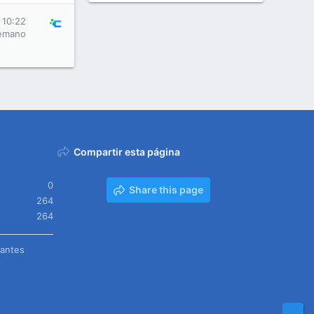
 10:22
emano
Compartir esta página
0
Share this page
264
264
tantes