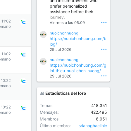
and leisure travelers who
prefer personalized
assistance before their
Orthopedic Surgeon in Kondapur | Best Orthopedic Doctor in Kondapur | Dr. M. Ranganath Reddy
journey.
Consult Dr. M. Ranganath
 11:02
•••
Viernes a las 05:09
Reddy, the best...
emano
nuoichonhuong
www.drranganathreddy.co
https://nuoichonhuong.com/b
m
log/
•••
29 Jul 2026
 11:02
emano
nuoichonhuong
https://nuoichonhuong.com/g
ioi-thieu-nuoi-chon-huong/
•••
29 Jul 2026
 10:22
emano
Estadísticas del foro
Temas
418.351
 10:22
Mensajes
422.495
emano
Miembros
6.951
Último miembro
srianaghaclinic