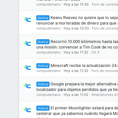
compudemano
Hoy a las 12:42
Foro de consola
Keanu Reeves no quiere que lo sepa
Noticia
renunciar a morteradas de dinero para que 
compudemano
Hoy a las 12:03
Foro de consola
Recorrió 10.000 kilómetros hasta la
Noticia
una misión: convencer a Tim Cook de no co
compudemano
Hoy a las 11:32
OS X
Minecraft recibe la actualización 24
Noticia
compudemano
Hoy a las 11:32
Foro de consola
Google prepara la mejor alternativa 
Noticia
localizador para objetos perdidos que ya ti
compudemano
Hoy a las 11:02
Smartphones An
El primer Moonlighter estará para d
Noticia
celebrar que ya sabemos cuándo llegará Moo