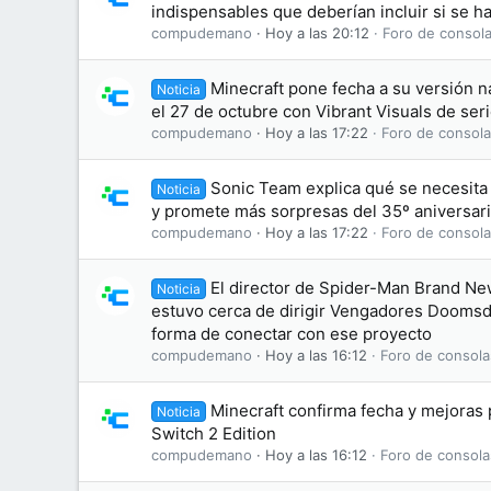
indispensables que deberían incluir si se h
compudemano
Hoy a las 20:12
Foro de consola
Minecraft pone fecha a su versión na
Noticia
el 27 de octubre con Vibrant Visuals de ser
compudemano
Hoy a las 17:22
Foro de consola
Sonic Team explica qué se necesit
Noticia
y promete más sorpresas del 35º aniversar
compudemano
Hoy a las 17:22
Foro de consola
El director de Spider-Man Brand N
Noticia
estuvo cerca de dirigir Vengadores Doomsd
forma de conectar con ese proyecto
compudemano
Hoy a las 16:12
Foro de consola
Minecraft confirma fecha y mejoras
Noticia
Switch 2 Edition
compudemano
Hoy a las 16:12
Foro de consola