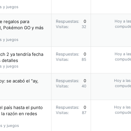
s y juegos
e regalos para
Respuestas
0
Hoy a las
compud
Visitas
32
, Pokémon GO y más
s y juegos
ch 2 ya tendría fecha
Respuestas
0
Hoy a las
compud
Visitas
85
 detalles
s y juegos
: se acabó el "ay,
Respuestas
0
Hoy a las
compud
Visitas
40
l país hasta el punto
Respuestas
0
Hoy a las
compud
Visitas
87
 la razón en redes
s y juegos