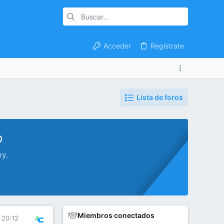
Acceder
Regístrate
Lista de foros
o
oy.
Miembros conectados
 20:12