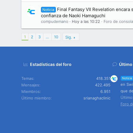
Final Fantasy VII Revelation encara s
Noticia
confianza de Naoki Hamaguchi
compudemano
Hoy a las 10:22
Foro de consola
1
2
3
…
10
Sig.
Estadísticas del foro
Último
Temas
418.351
Noticia
en Swi
Mensajes
422.495
que de
Miembros
6.951
Últim
Último miembro
srianaghaclinic
Foro d