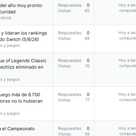
 del año muy pronto:
Respuestas
0
Hoy a las
compud
Visitas
65
scuridad
ndroid
y lideran los rankings
Respuestas
0
Hoy a las
compud
Visitas
68
do Switch (5/8/26)
s y juegos
ue of Legends Classic
Respuestas
0
Hoy a las
compud
Visitas
70
hechizo eliminado en
s y juegos
juego más de 6.700
Respuestas
0
Hoy a las
compud
Visitas
77
ores no lo hubieran
s y juegos
a el Campeonato
Respuestas
0
Hoy a las
compud
Visitas
56