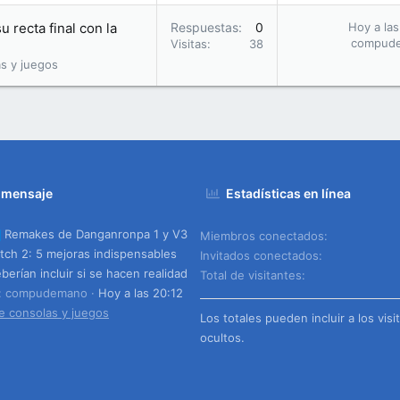
u recta final con la
Respuestas
0
Hoy a las
compud
Visitas
38
s y juegos
 mensaje
Estadísticas en línea
Remakes de Danganronpa 1 y V3
Miembros conectados
tch 2: 5 mejoras indispensables
Invitados conectados
berían incluir si se hacen realidad
Total de visitantes
o: compudemano
Hoy a las 20:12
e consolas y juegos
Los totales pueden incluir a los visi
ocultos.