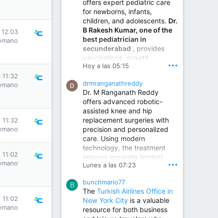
offers expert pediatric care
for newborns, infants,
children, and adolescents.
Dr.
B Rakesh Kumar, one of the
 12:03
best pediatrician in
emano
secunderabad
, provides
vaccinations, growth
•••
Hoy a las 05:15
monitoring, newborn care,
treatment for childhood
 11:32
drmranganathreddy
emano
illnesses, nutrition guidance,
Dr. M Ranganath Reddy
and preventive healthcare in
offers advanced robotic-
a child-friendly environment.
assisted knee and hip
replacement surgeries with
 11:32
precision and personalized
emano
Children Hospital in Secunderabad | Best Pediatrician in Hyderabad | Neonatologist in Medchal
care. Using modern
Our pediatrician and
technology, the treatment
Neonatologist team at...
 11:02
ensures accurate implant
www.srianaghaclinic.com
emano
•••
Lunes a las 07:23
placement, reduced pain,
quicker recovery, and
bunchmario77
improved joint function,
B
The
Turkish Airlines Office in
helping patients return to an
 11:02
New York City
is a valuable
active and comfortable
emano
resource for both business
lifestyle.