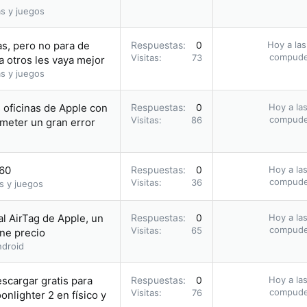
s y juegos
s, pero no para de
Respuestas
0
Hoy a las
compud
Visitas
73
a otros les vaya mejor
s y juegos
s oficinas de Apple con
Respuestas
0
Hoy a las
compud
Visitas
86
meter un gran error
.60
Respuestas
0
Hoy a las
compud
Visitas
36
s y juegos
al AirTag de Apple, un
Respuestas
0
Hoy a las
compud
Visitas
65
ene precio
droid
escargar gratis para
Respuestas
0
Hoy a las
compud
Visitas
76
nlighter 2 en físico y