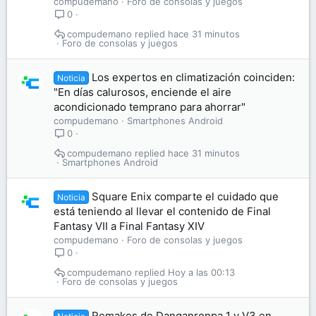
compudemano
Foro de consolas y juegos
0
compudemano
hace 31 minutos
Foro de consolas y juegos
Los expertos en climatización coinciden:
Noticia
"En días calurosos, enciende el aire
acondicionado temprano para ahorrar"
compudemano
Smartphones Android
0
compudemano
hace 31 minutos
Smartphones Android
Square Enix comparte el cuidado que
Noticia
está teniendo al llevar el contenido de Final
Fantasy VII a Final Fantasy XIV
compudemano
Foro de consolas y juegos
0
compudemano
Hoy a las 00:13
Foro de consolas y juegos
Remakes de Danganronpa 1 y V3 en