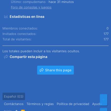
Último: compudemano
hace 31 minutos
Foro de consolas y juegos
Estadísticas en línea
Miembros conectados
0
Invitados conectados
177
Total de visitantes
177
Los totales pueden incluir a los visitantes ocultos.
Compartir esta página
Share this page
Español (ES)
Arr
Contáctanos
Términos y reglas
Política de privacidad
Ayuda