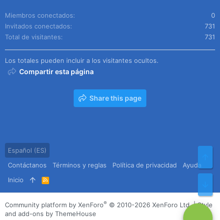
Miembros conectados
0
Invitados conectados
731
Total de visitantes
731
Los totales pueden incluir a los visitantes ocultos.
Compartir esta página
Share this page
Español (ES)
Arr
Contáctanos
Términos y reglas
Política de privacidad
Ayuda
Inicio
R
Pie
S
S
®
Community platform by XenForo
© 2010-2026 XenForo Ltd.
|
Style
and add-ons by ThemeHouse