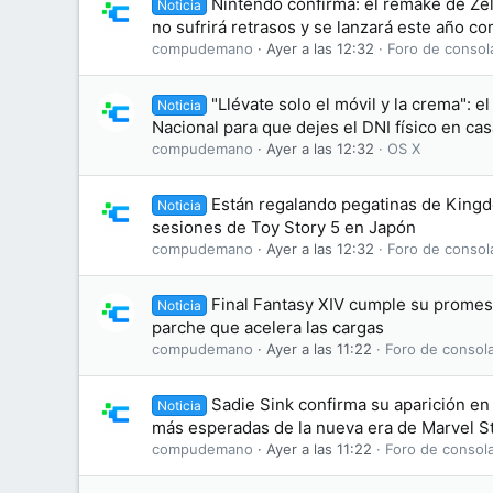
Nintendo confirma: el remake de Zel
Noticia
no sufrirá retrasos y se lanzará este año c
compudemano
Ayer a las 12:32
Foro de consol
"Llévate solo el móvil y la crema": el
Noticia
Nacional para que dejes el DNI físico en cas
compudemano
Ayer a las 12:32
OS X
Están regalando pegatinas de King
Noticia
sesiones de Toy Story 5 en Japón
compudemano
Ayer a las 12:32
Foro de consol
Final Fantasy XIV cumple su promesa
Noticia
parche que acelera las cargas
compudemano
Ayer a las 11:22
Foro de consol
Sadie Sink confirma su aparición en 
Noticia
más esperadas de la nueva era de Marvel S
compudemano
Ayer a las 11:22
Foro de consol