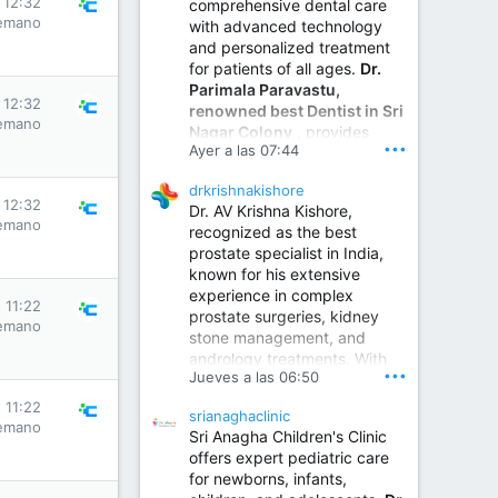
s 12:32
comprehensive dental care
emano
with advanced technology
and personalized treatment
for patients of all ages.
Dr.
Parimala Paravastu,
s 12:32
renowned best Dentist in Sri
emano
Nagar Colony
, provides
•••
Ayer a las 07:44
expert care for tooth pain,
gum disease, root canal
drkrishnakishore
treatment, dental implants,
s 12:32
Dr. AV Krishna Kishore,
smile designing, cosmetic
emano
recognized as the best
dentistry.
prostate specialist in India,
known for his extensive
experience in complex
Sumukha Hospital | Ear, Nose & Throat, Dental & Maxillofacial Surgery Center
s 11:22
prostate surgeries, kidney
emano
stone management, and
www.sumukhahospitals.co
andrology treatments. With
m
•••
Jueves a las 06:50
years of surgical practice and
a strong focus on minimally
s 11:22
srianaghaclinic
invasive and robotic
emano
Sri Anagha Children's Clinic
techniques.
offers expert pediatric care
for newborns, infants,