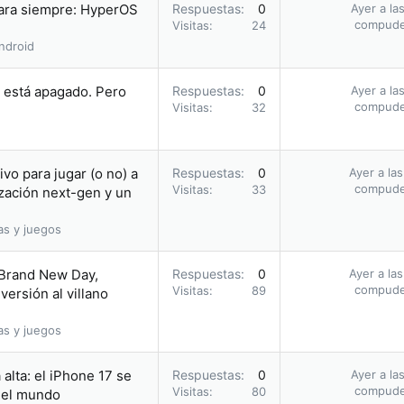
para siempre: HyperOS
Respuestas
0
Ayer a la
compud
Visitas
24
ndroid
i está apagado. Pero
Respuestas
0
Ayer a la
compud
Visitas
32
vo para jugar (o no) a
Respuestas
0
Ayer a la
compud
Visitas
33
zación next-gen y un
as y juegos
 Brand New Day,
Respuestas
0
Ayer a la
compud
Visitas
89
ersión al villano
as y juegos
alta: el iPhone 17 se
Respuestas
0
Ayer a la
compud
Visitas
80
n el mundo