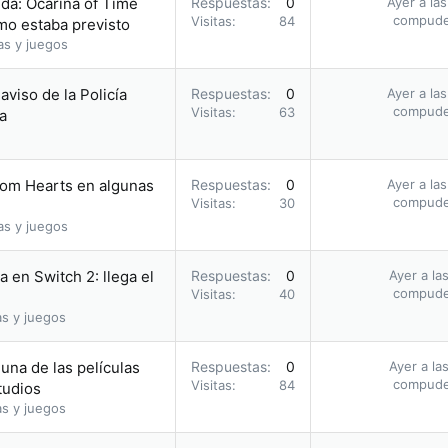
da: Ocarina of Time
Respuestas
0
Ayer a la
compud
Visitas
84
omo estaba previsto
as y juegos
 aviso de la Policía
Respuestas
0
Ayer a la
compud
Visitas
63
a
dom Hearts en algunas
Respuestas
0
Ayer a la
compud
Visitas
30
as y juegos
 en Switch 2: llega el
Respuestas
0
Ayer a la
compud
Visitas
40
as y juegos
una de las películas
Respuestas
0
Ayer a la
compud
Visitas
84
tudios
as y juegos