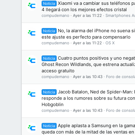
Xiaomi va a cambiar sus teléfonos 
Noticia
4 llegará con los mejores efectos cristal
compudemano
Ayer a las 11:22
Smartphones A
No, la alarma del iPhone no suena s
Noticia
este ajuste es perfecto para compensarlo
compudemano
Ayer a las 11:22
OS X
Cuatro puntos positivos y uno negati
Noticia
Ghost Recon Wildlands, que estrena actuali
acceso gratuito
compudemano
Ayer a las 10:43
Foro de consol
Jacob Batalon, Ned de Spider-Man:
Noticia
responde a los rumores sobre su futura conv
Hobgoblin
compudemano
Ayer a las 10:43
Foro de consol
Apple aplasta a Samsung en la gama 
Noticia
queda con más de la mitad de las ventas e