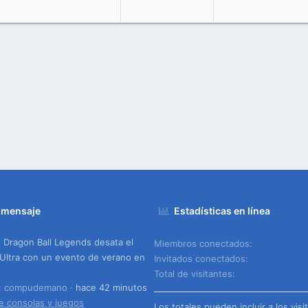
 mensaje
Estadísticas en línea
Dragon Ball Legends desata el
Miembros conectados
Ultra con un evento de verano en
Invitados conectados
Total de visitantes
o: compudemano
hace 42 minutos
e consolas y juegos
Los totales pueden incluir a los visi