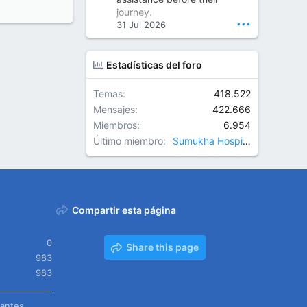
Orthopedic Surgeon in Kondapur | Best Orthopedic Doctor in Kondapur | Dr. M. Ranganath Reddy
journey.
Consult Dr. M. Ranganath
•••
31 Jul 2026
Reddy, the best...
www.drranganathreddy.co
Estadísticas del foro
m
Temas
418.522
Mensajes
422.666
Miembros
6.954
Último miembro
Sumukha Hospitals
Compartir esta página
0
Share this page
983
983
tantes