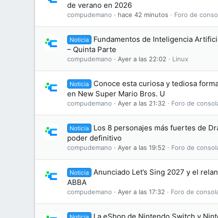
de verano en 2026
compudemano
hace 42 minutos
Foro de conso
Fundamentos de Inteligencia Artifici
Noticia
– Quinta Parte
compudemano
Ayer a las 22:02
Linux
Conoce esta curiosa y tediosa form
Noticia
en New Super Mario Bros. U
compudemano
Ayer a las 21:32
Foro de consol
Los 8 personajes más fuertes de Dr
Noticia
poder definitivo
compudemano
Ayer a las 19:52
Foro de consol
Anunciado Let’s Sing 2027 y el rela
Noticia
ABBA
compudemano
Ayer a las 17:32
Foro de consol
La eShop de Nintendo Switch y Nint
Noticia