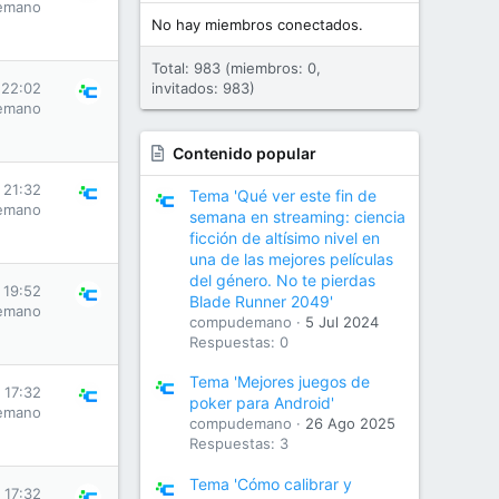
emano
No hay miembros conectados.
Total: 983 (miembros: 0,
 22:02
invitados: 983)
emano
Contenido popular
s 21:32
Tema 'Qué ver este fin de
emano
semana en streaming: ciencia
ficción de altísimo nivel en
una de las mejores películas
del género. No te pierdas
s 19:52
Blade Runner 2049'
emano
compudemano
5 Jul 2024
Respuestas: 0
Tema 'Mejores juegos de
s 17:32
poker para Android'
emano
compudemano
26 Ago 2025
Respuestas: 3
Tema 'Cómo calibrar y
s 17:32