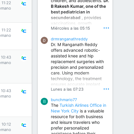
children, and adolescents.
Dr.
Best Urologist in Vijayawada | Urology Specialist in Vijayawada
s 11:22
B Rakesh Kumar, one of the
Dr. A. V. Krishna Kishore,
emano
best pediatrician in
the Best Urologist...
secunderabad
, provides
vaccinations, growth
www.drkrishnakishore.com
•••
Miércoles a las 05:15
monitoring, newborn care,
s 11:22
treatment for childhood
emano
drmranganathreddy
illnesses, nutrition guidance,
Dr. M Ranganath Reddy
and preventive healthcare in
offers advanced robotic-
a child-friendly environment.
assisted knee and hip
s 10:43
replacement surgeries with
emano
precision and personalized
Children Hospital in Secunderabad | Best Pediatrician in Hyderabad | Neonatologist in Medchal
care. Using modern
Our pediatrician and
technology, the treatment
Neonatologist team at...
ensures accurate implant
www.srianaghaclinic.com
•••
Lunes a las 07:23
placement, reduced pain,
s 10:43
quicker recovery, and
emano
bunchmario77
improved joint function,
B
The
Turkish Airlines Office in
helping patients return to an
New York City
is a valuable
active and comfortable
resource for both business
lifestyle.
and leisure travelers who
s 10:12
prefer personalized
emano
assistance before their