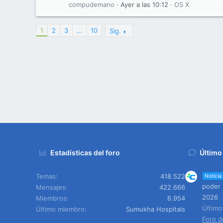
compudemano
Ayer a las 10:12
OS X
1
2
3
…
10
Sig.
Estadísticas del foro
Último
Temas
418.522
Noticia
poder 
Mensajes
422.666
2026
Miembros
6.954
Últim
Último miembro
Sumukha Hospitals
Foro d