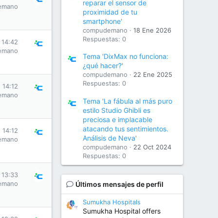
reparar el sensor de
emano
proximidad de tu
smartphone'
compudemano
18 Ene 2026
Respuestas: 0
s 14:42
emano
Tema 'DixMax no funciona:
¿qué hacer?'
compudemano
22 Ene 2025
Respuestas: 0
s 14:12
emano
Tema 'La fábula al más puro
estilo Studio Ghibli es
preciosa e implacable
atacando tus sentimientos.
s 14:12
Análisis de Neva'
emano
compudemano
22 Oct 2024
Respuestas: 0
s 13:33
emano
Últimos mensajes de perfil
Sumukha Hospitals
Sumukha Hospital offers