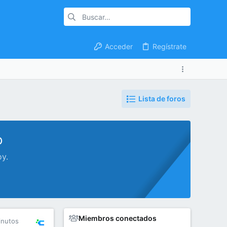
Acceder
Regístrate
Lista de foros
o
oy.
Miembros conectados
inutos