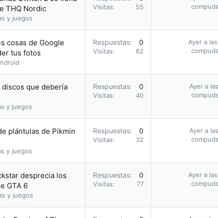
compud
Visitas
55
de THQ Nordic
as y juegos
res cosas de Google
Respuestas
0
Ayer a la
compud
Visitas
62
er tus fotos
ndroid
s discos que debería
Respuestas
0
Ayer a la
compud
Visitas
40
as y juegos
e plántulas de Pikmin
Respuestas
0
Ayer a la
compud
Visitas
32
as y juegos
ckstar desprecia los
Respuestas
0
Ayer a la
compud
Visitas
77
 de GTA 6
as y juegos