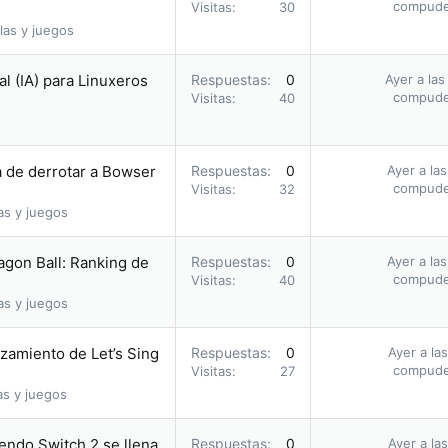
compud
Visitas
30
las y juegos
al (IA) para Linuxeros
Respuestas
0
Ayer a las
compud
Visitas
40
a de derrotar a Bowser
Respuestas
0
Ayer a la
compud
Visitas
32
as y juegos
agon Ball: Ranking de
Respuestas
0
Ayer a la
compud
Visitas
40
as y juegos
nzamiento de Let’s Sing
Respuestas
0
Ayer a la
compud
Visitas
27
as y juegos
endo Switch 2 se llena
Respuestas
0
Ayer a la