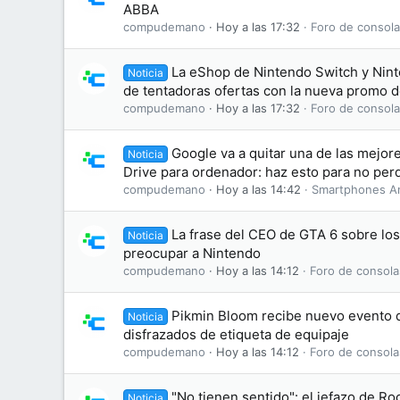
ABBA
compudemano
Hoy a las 17:32
Foro de consola
La eShop de Nintendo Switch y Nint
Noticia
de tentadoras ofertas con la nueva promo 
compudemano
Hoy a las 17:32
Foro de consola
Google va a quitar una de las mejo
Noticia
Drive para ordenador: haz esto para no perd
compudemano
Hoy a las 14:42
Smartphones A
La frase del CEO de GTA 6 sobre lo
Noticia
preocupar a Nintendo
compudemano
Hoy a las 14:12
Foro de consola
Pikmin Bloom recibe nuevo evento d
Noticia
disfrazados de etiqueta de equipaje
compudemano
Hoy a las 14:12
Foro de consola
"No tienen sentido": el jefazo de Ro
Noticia