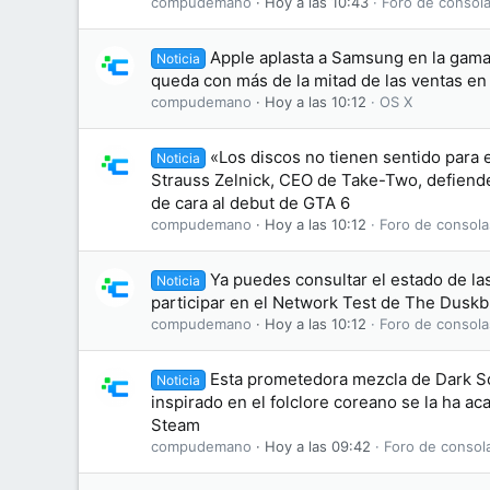
compudemano
Hoy a las 10:43
Foro de consola
Apple aplasta a Samsung en la gama 
Noticia
queda con más de la mitad de las ventas e
compudemano
Hoy a las 10:12
OS X
«Los discos no tienen sentido para 
Noticia
Strauss Zelnick, CEO de Take-Two, defiende 
de cara al debut de GTA 6
compudemano
Hoy a las 10:12
Foro de consola
Ya puedes consultar el estado de las
Noticia
participar en el Network Test de The Dusk
compudemano
Hoy a las 10:12
Foro de consola
Esta prometedora mezcla de Dark S
Noticia
inspirado en el folclore coreano se la ha 
Steam
compudemano
Hoy a las 09:42
Foro de consol