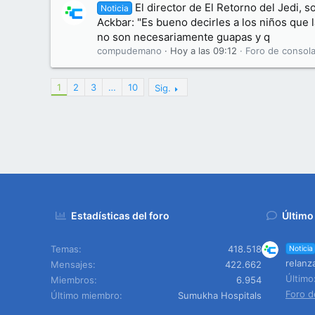
El director de El Retorno del Jedi, s
Noticia
Ackbar: "Es bueno decirles a los niños que
no son necesariamente guapas y q
compudemano
Hoy a las 09:12
Foro de consola
1
2
3
…
10
Sig.
Estadísticas del foro
Último
Temas
418.518
Noticia
relanz
Mensajes
422.662
Últim
Miembros
6.954
Foro d
Último miembro
Sumukha Hospitals