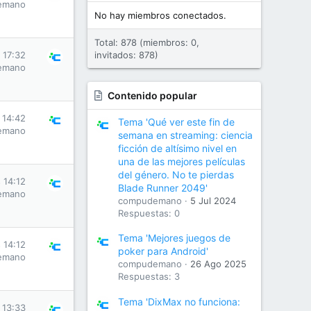
emano
No hay miembros conectados.
Total: 878 (miembros: 0,
 17:32
invitados: 878)
emano
Contenido popular
 14:42
Tema 'Qué ver este fin de
emano
semana en streaming: ciencia
ficción de altísimo nivel en
una de las mejores películas
del género. No te pierdas
 14:12
Blade Runner 2049'
emano
compudemano
5 Jul 2024
Respuestas: 0
Tema 'Mejores juegos de
 14:12
poker para Android'
emano
compudemano
26 Ago 2025
Respuestas: 3
Tema 'DixMax no funciona:
 13:33