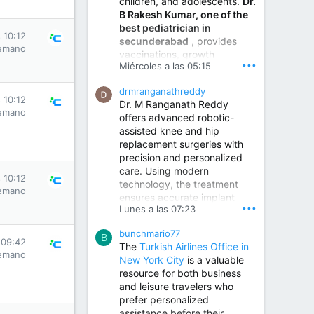
children, and adolescents.
Dr.
Best Urologist in Vijayawada | Urology Specialist in Vijayawada
B Rakesh Kumar, one of the
Dr. A. V. Krishna Kishore,
best pediatrician in
the Best Urologist...
 10:12
secunderabad
, provides
emano
vaccinations, growth
www.drkrishnakishore.com
•••
Miércoles a las 05:15
monitoring, newborn care,
treatment for childhood
drmranganathreddy
illnesses, nutrition guidance,
 10:12
Dr. M Ranganath Reddy
and preventive healthcare in
emano
offers advanced robotic-
a child-friendly environment.
assisted knee and hip
replacement surgeries with
precision and personalized
Children Hospital in Secunderabad | Best Pediatrician in Hyderabad | Neonatologist in Medchal
care. Using modern
Our pediatrician and
 10:12
technology, the treatment
Neonatologist team at...
emano
ensures accurate implant
www.srianaghaclinic.com
•••
Lunes a las 07:23
placement, reduced pain,
quicker recovery, and
bunchmario77
improved joint function,
B
 09:42
The
Turkish Airlines Office in
helping patients return to an
emano
New York City
is a valuable
active and comfortable
resource for both business
lifestyle.
and leisure travelers who
prefer personalized
assistance before their