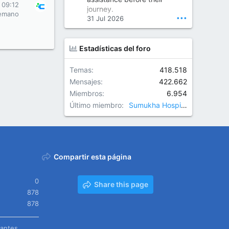
Orthopedic Surgeon in Kondapur | Best Orthopedic Doctor in Kondapur | Dr. M. Ranganath Reddy
 09:12
journey.
Consult Dr. M. Ranganath
emano
•••
31 Jul 2026
Reddy, the best...
www.drranganathreddy.co
Estadísticas del foro
m
Temas
418.518
Mensajes
422.662
Miembros
6.954
Último miembro
Sumukha Hospitals
Compartir esta página
0
Share this page
878
878
tantes