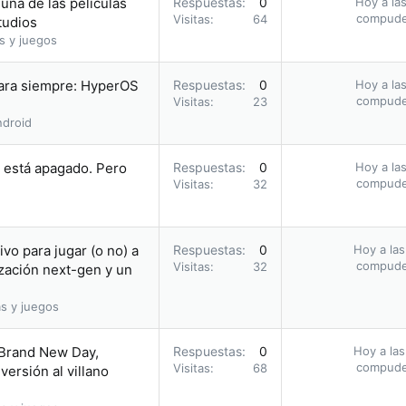
una de las películas
Respuestas
0
Hoy a las
compud
Visitas
64
tudios
s y juegos
para siempre: HyperOS
Respuestas
0
Hoy a las
compud
Visitas
23
droid
i está apagado. Pero
Respuestas
0
Hoy a las
compud
Visitas
32
vo para jugar (o no) a
Respuestas
0
Hoy a las
compud
Visitas
32
zación next-gen y un
s y juegos
 Brand New Day,
Respuestas
0
Hoy a las
compud
Visitas
68
ersión al villano