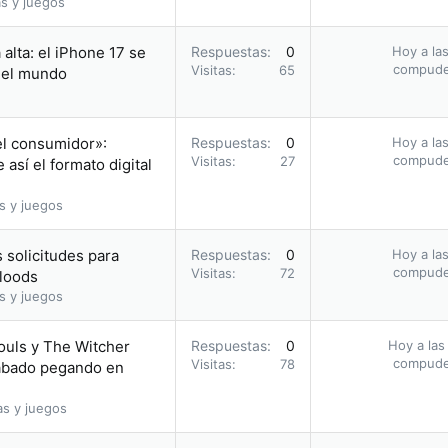
s y juegos
alta: el iPhone 17 se
Respuestas
0
Hoy a las
compud
Visitas
65
n el mundo
el consumidor»:
Respuestas
0
Hoy a las
compud
Visitas
27
así el formato digital
s y juegos
 solicitudes para
Respuestas
0
Hoy a las
compud
Visitas
72
bloods
s y juegos
ouls y The Witcher
Respuestas
0
Hoy a las
compud
Visitas
78
acabado pegando en
as y juegos