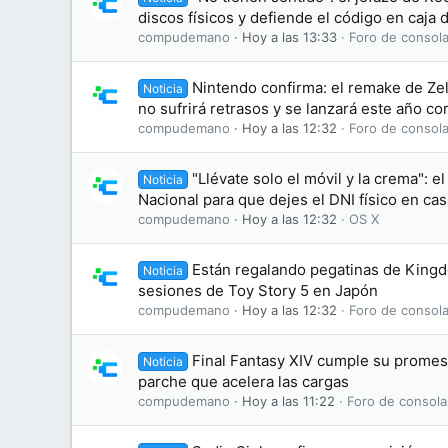
discos físicos y defiende el código en caja
compudemano
Hoy a las 13:33
Foro de consola
Nintendo confirma: el remake de Zel
Noticia
no sufrirá retrasos y se lanzará este año c
compudemano
Hoy a las 12:32
Foro de consola
"Llévate solo el móvil y la crema": el
Noticia
Nacional para que dejes el DNI físico en cas
compudemano
Hoy a las 12:32
OS X
Están regalando pegatinas de King
Noticia
sesiones de Toy Story 5 en Japón
compudemano
Hoy a las 12:32
Foro de consola
Final Fantasy XIV cumple su promesa
Noticia
parche que acelera las cargas
compudemano
Hoy a las 11:22
Foro de consola