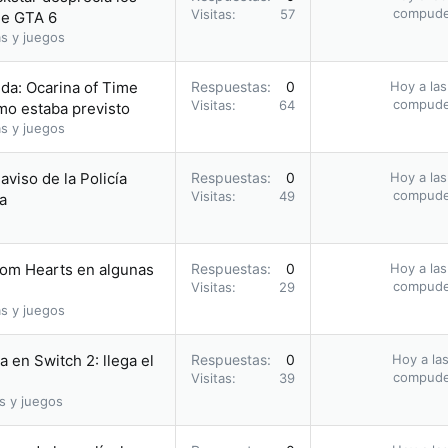
compud
Visitas
57
 de GTA 6
s y juegos
da: Ocarina of Time
Respuestas
0
Hoy a las
compud
Visitas
64
omo estaba previsto
s y juegos
 aviso de la Policía
Respuestas
0
Hoy a las
compud
Visitas
49
a
dom Hearts en algunas
Respuestas
0
Hoy a las
compud
Visitas
29
s y juegos
 en Switch 2: llega el
Respuestas
0
Hoy a las
compud
Visitas
39
s y juegos