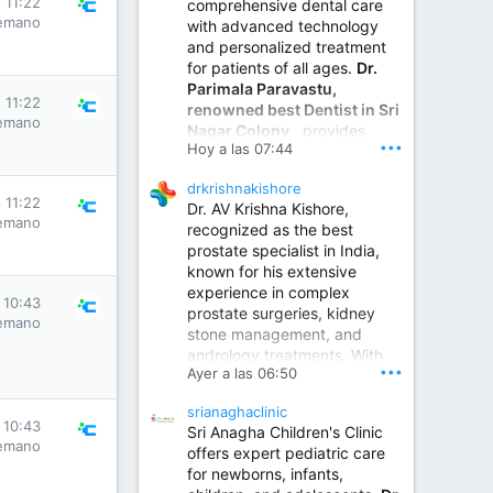
 11:22
comprehensive dental care
emano
with advanced technology
and personalized treatment
for patients of all ages.
Dr.
Parimala Paravastu,
 11:22
renowned best Dentist in Sri
emano
Nagar Colony
, provides
•••
Hoy a las 07:44
expert care for tooth pain,
gum disease, root canal
drkrishnakishore
treatment, dental implants,
 11:22
Dr. AV Krishna Kishore,
smile designing, cosmetic
emano
recognized as the best
dentistry.
prostate specialist in India,
known for his extensive
experience in complex
Sumukha Hospital | Ear, Nose & Throat, Dental & Maxillofacial Surgery Center
 10:43
prostate surgeries, kidney
emano
stone management, and
www.sumukhahospitals.co
andrology treatments. With
m
•••
Ayer a las 06:50
years of surgical practice and
a strong focus on minimally
srianaghaclinic
invasive and robotic
 10:43
Sri Anagha Children's Clinic
techniques.
emano
offers expert pediatric care
for newborns, infants,