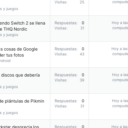
compud
Visitas
25
s y juegos
endo Switch 2 se llena
Respuestas
0
Hoy a las
compud
Visitas
31
de THQ Nordic
s y juegos
res cosas de Google
Respuestas
0
Hoy a las
compud
Visitas
43
er tus fotos
ndroid
s discos que debería
Respuestas
0
Hoy a las
compud
Visitas
39
s y juegos
e plántulas de Pikmin
Respuestas
0
Hoy a las
compud
Visitas
31
s y juegos
ckstar desprecia los
Respuestas
0
Hoy a las