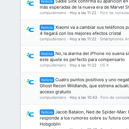
Sadie Sink confirma su aparición en 
Noticia
más esperadas de la nueva era de Marvel S
compudemano
Hoy a las 11:22
Foro de consola
Xiaomi va a cambiar sus teléfonos 
Noticia
4 llegará con los mejores efectos cristal
compudemano
Hoy a las 11:22
Smartphones An
No, la alarma del iPhone no suena s
Noticia
este ajuste es perfecto para compensarlo
compudemano
Hoy a las 11:22
OS X
Cuatro puntos positivos y uno negati
Noticia
Ghost Recon Wildlands, que estrena actuali
acceso gratuito
compudemano
Hoy a las 10:43
Foro de consola
Jacob Batalon, Ned de Spider-Man:
Noticia
responde a los rumores sobre su futura conv
Hobgoblin