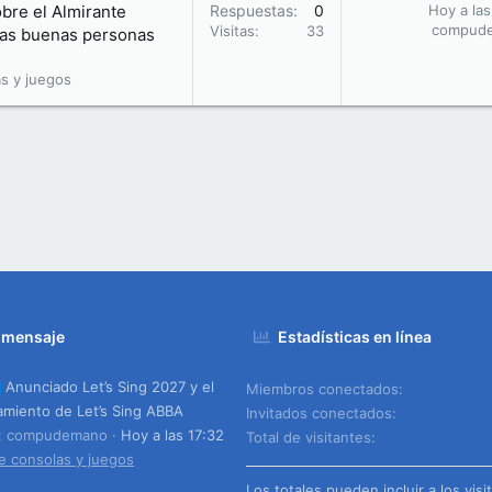
obre el Almirante
Respuestas
0
Hoy a las
compud
Visitas
33
 las buenas personas
s y juegos
 mensaje
Estadísticas en línea
Anunciado Let’s Sing 2027 y el
Miembros conectados
amiento de Let’s Sing ABBA
Invitados conectados
o: compudemano
Hoy a las 17:32
Total de visitantes
e consolas y juegos
Los totales pueden incluir a los visi