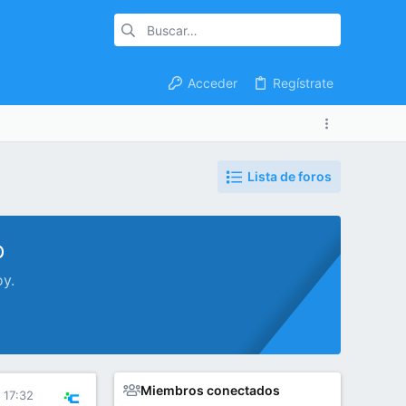
Acceder
Regístrate
Lista de foros
o
oy.
Miembros conectados
 17:32