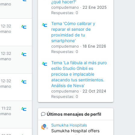
¿qué hacer?'
emano
compudemano
22 Ene 2025
Respuestas: 0
Tema 'Cómo calibrar y
 12:32
reparar el sensor de
emano
proximidad de tu
smartphone'
compudemano
18 Ene 2026
Respuestas: 0
 12:32
emano
Tema 'La fábula al más puro
estilo Studio Ghibli es
preciosa e implacable
atacando tus sentimientos.
 12:32
Análisis de Neva'
emano
compudemano
22 Oct 2024
Respuestas: 0
 11:22
emano
Últimos mensajes de perfil
Sumukha Hospitals
Sumukha Hospital offers