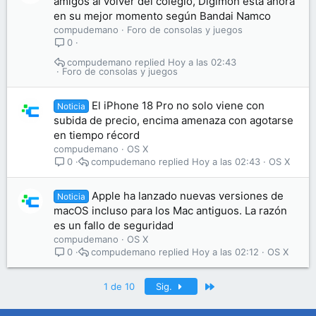
amigos al volver del colegio, Digimon está ahora
en su mejor momento según Bandai Namco
compudemano
Foro de consolas y juegos
0
compudemano
Hoy a las 02:43
Foro de consolas y juegos
El iPhone 18 Pro no solo viene con
Noticia
subida de precio, encima amenaza con agotarse
en tiempo récord
compudemano
OS X
compudemano
Hoy a las 02:43
OS X
0
Apple ha lanzado nuevas versiones de
Noticia
macOS incluso para los Mac antiguos. La razón
es un fallo de seguridad
compudemano
OS X
compudemano
Hoy a las 02:12
OS X
0
Último
1 de 10
Sig.