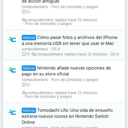
de acción antiguas
compudemano
Foro de consolas y juegos
0
compudemano
hace 12 minutos
Foro de consolas y juegos
Cómo pasar fotos y archivos del iPhone
Noticia
a una memoria USB sin tener que usar el Mac
compudemano
OS X
compudemano
hace 12 minutos
OS X
0
Nintendo añade nuevas opciones de
Noticia
pago en su store oficial
compudemano
Foro de consolas y juegos
0
compudemano
hace 12 minutos
Foro de consolas y juegos
Tomodachi Life: Una vida de ensueño
Noticia
estrena nuevos iconos en Nintendo Switch
Online
compudemano
Foro de consolas y juegos