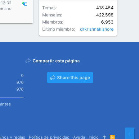
 12:32
Temas
418.454
emano
Mensajes
422.598
Miembros
6.953
Último miembro
drkrishnakishore
Compartir esta página
0
Share this page
976
976
tantes
Arr
inos y reglas
Política de privacidad
Ayuda
Inicio
R