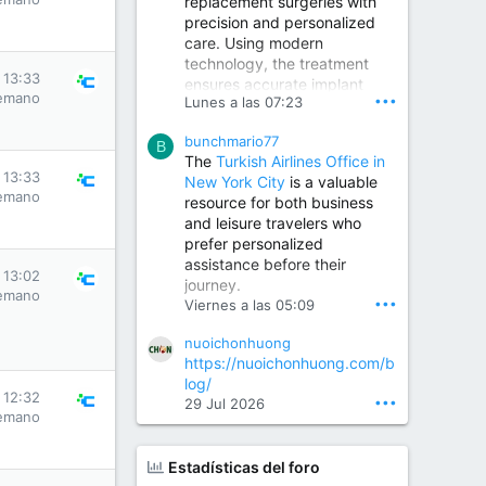
replacement surgeries with
precision and personalized
Children Hospital in Secunderabad | Best Pediatrician in Hyderabad | Neonatologist in Medchal
care. Using modern
Our pediatrician and
technology, the treatment
Neonatologist team at...
 13:33
ensures accurate implant
www.srianaghaclinic.com
emano
•••
Lunes a las 07:23
placement, reduced pain,
quicker recovery, and
bunchmario77
improved joint function,
B
The
Turkish Airlines Office in
helping patients return to an
 13:33
New York City
is a valuable
active and comfortable
emano
resource for both business
lifestyle.
and leisure travelers who
prefer personalized
assistance before their
Orthopedic Surgeon in Kondapur | Best Orthopedic Doctor in Kondapur | Dr. M. Ranganath Reddy
 13:02
journey.
Consult Dr. M. Ranganath
emano
•••
Viernes a las 05:09
Reddy, the best...
nuoichonhuong
www.drranganathreddy.co
https://nuoichonhuong.com/b
m
log/
 12:32
•••
29 Jul 2026
emano
Estadísticas del foro