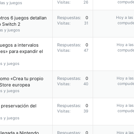
compud
Visitas
26
las y juegos
otros 6 juegos detallan
Respuestas
0
Hoy a las
compud
Visitas
31
o Switch 2
as y juegos
uegos a intervalos
Respuestas
0
Hoy a las
compud
Visitas
47
les» para expandir el
s y juegos
romo «Crea tu propio
Respuestas
0
Hoy a las
compud
Visitas
40
 Store europea
s y juegos
a preservación del
Respuestas
0
Hoy a las
compud
Visitas
39
s y juegos
 llegada a Nintendo
Respuestas
0
Hoy a las