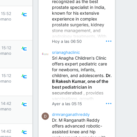
recognized as the best
prostate specialist in India,
known for his extensive
 15:52
experience in complex
emano
prostate surgeries, kidney
stone management, and
andrology treatments. With
•••
Hoy a las 06:50
years of surgical practice and
a strong focus on minimally
 15:12
srianaghaclinic
emano
invasive and robotic
Sri Anagha Children's Clinic
techniques.
offers expert pediatric care
for newborns, infants,
children, and adolescents.
Dr.
 15:12
Best Urologist in Vijayawada | Urology Specialist in Vijayawada
B Rakesh Kumar, one of the
emano
Dr. A. V. Krishna Kishore,
best pediatrician in
the Best Urologist...
secunderabad
, provides
vaccinations, growth
www.drkrishnakishore.com
•••
 14:42
Ayer a las 05:15
monitoring, newborn care,
emano
treatment for childhood
drmranganathreddy
illnesses, nutrition guidance,
Dr. M Ranganath Reddy
and preventive healthcare in
offers advanced robotic-
a child-friendly environment.
 14:42
assisted knee and hip
emano