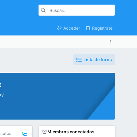
Acceder
Regístrate
Lista de foros
o
oy.
Miembros conectados
inutos