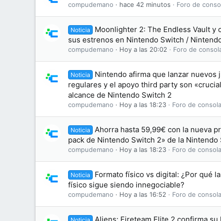
compudemano
hace 42 minutos
Foro de conso
Moonlighter 2: The Endless Vault y 
Noticia
sus estrenos en Nintendo Switch / Nintend
compudemano
Hoy a las 20:02
Foro de consol
Nintendo afirma que lanzar nuevos j
Noticia
regulares y el apoyo third party son «crucia
alcance de Nintendo Switch 2
compudemano
Hoy a las 18:23
Foro de consola
Ahorra hasta 59,99€ con la nueva p
Noticia
pack de Nintendo Switch 2» de la Nintendo
compudemano
Hoy a las 18:23
Foro de consola
Formato físico vs digital: ¿Por qué l
Noticia
físico sigue siendo innegociable?
compudemano
Hoy a las 16:52
Foro de consola
Aliens: Fireteam Elite 2 confirma su
Noticia