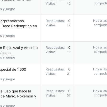
compud
Visitas
40
s y juegos
 sorprendernos.
Respuestas
0
Hoy a las
compud
Visitas
52
ed Dead Redemption en
s y juegos
 Rojo, Azul y Amarillo
Respuestas
0
Hoy a las
compud
Visitas
19
subasta
s y juegos
pecial de 1.500
Respuestas
0
Hoy a las
compud
Visitas
21
s y juegos
el uso que hace la
Respuestas
0
Hoy a las
compud
Visitas
57
 de Mario, Pokémon y
s y juegos