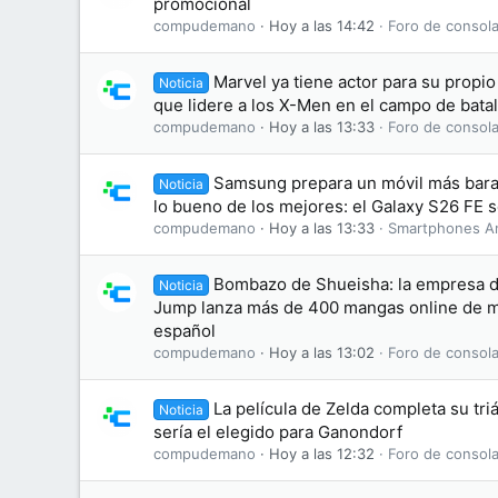
promocional
compudemano
Hoy a las 14:42
Foro de consola
Marvel ya tiene actor para su propi
Noticia
que lidere a los X-Men en el campo de batal
compudemano
Hoy a las 13:33
Foro de consola
Samsung prepara un móvil más bara
Noticia
lo bueno de los mejores: el Galaxy S26 FE se
compudemano
Hoy a las 13:33
Smartphones A
Bombazo de Shueisha: la empresa d
Noticia
Jump lanza más de 400 mangas online de ma
español
compudemano
Hoy a las 13:02
Foro de consola
La película de Zelda completa su tri
Noticia
sería el elegido para Ganondorf
compudemano
Hoy a las 12:32
Foro de consola