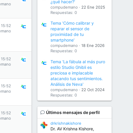
¿qué hacer?'
emano
compudemano
22 Ene 2025
Respuestas: 0
Tema 'Cómo calibrar y
 15:52
reparar el sensor de
emano
proximidad de tu
smartphone'
compudemano
18 Ene 2026
Respuestas: 0
 15:52
Tema 'La fábula al más puro
emano
estilo Studio Ghibli es
preciosa e implacable
atacando tus sentimientos.
Análisis de Neva'
 15:52
compudemano
22 Oct 2024
emano
Respuestas: 0
Últimos mensajes de perfil
 15:52
emano
drkrishnakishore
Dr. AV Krishna Kishore,