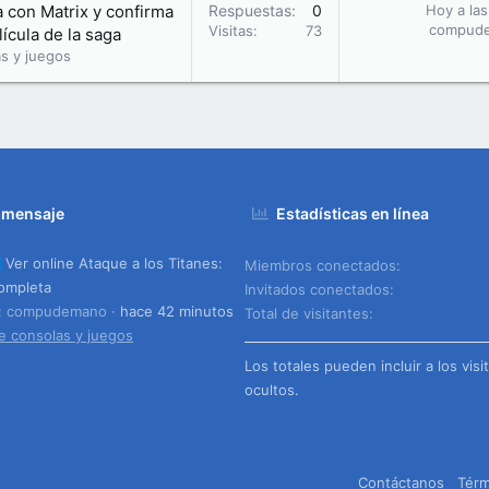
la con Matrix y confirma
Respuestas
0
Hoy a las
compud
Visitas
73
ícula de la saga
s y juegos
 mensaje
Estadísticas en línea
Ver online Ataque a los Titanes:
Miembros conectados
ompleta
Invitados conectados
o: compudemano
hace 42 minutos
Total de visitantes
e consolas y juegos
Los totales pueden incluir a los visi
ocultos.
Contáctanos
Térm