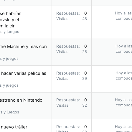
 se habrían
Respuestas
0
Hoy a las
compud
Visitas
48
vski y el
n la cin
s y juegos
 the Machine y más con
Respuestas
0
Hoy a las
compud
Visitas
25
s y juegos
hacer varias películas
Respuestas
0
Hoy a las
compud
Visitas
29
s y juegos
u estreno en Nintendo
Respuestas
0
Hoy a las
compud
Visitas
32
s y juegos
nuevo tráiler
Respuestas
0
Hoy a las
compud