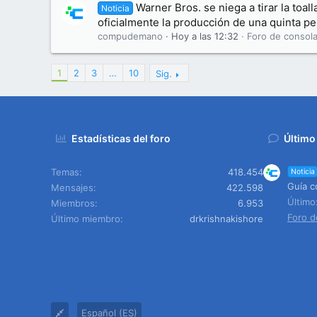
Warner Bros. se niega a tirar la toal
Noticia
oficialmente la producción de una quinta pel
compudemano
Hoy a las 12:32
Foro de consola
1
2
3
…
10
Sig.
Estadísticas del foro
Último
Temas
418.454
Noticia
Guía c
Mensajes
422.598
Últim
Miembros
6.953
Foro d
Último miembro
drkrishnakishore
Español (ES)