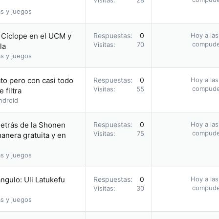
Visitas
28
s y juegos
o Cíclope en el UCM y
Respuestas
0
Hoy a las
compud
Visitas
70
la
s y juegos
to pero con casi todo
Respuestas
0
Hoy a las
compud
Visitas
55
 filtra
ndroid
etrás de la Shonen
Respuestas
0
Hoy a las
compud
Visitas
75
nera gratuita y en
s y juegos
ángulo: Uli Latukefu
Respuestas
0
Hoy a las
compud
Visitas
30
s y juegos