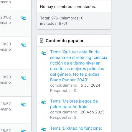
emano
No hay miembros conectados.
 20:02
Total: 976 (miembros: 0,
emano
invitados: 976)
Contenido popular
 18:23
emano
Tema 'Qué ver este fin de
semana en streaming: ciencia
ficción de altísimo nivel en
una de las mejores películas
del género. No te pierdas
 18:23
Blade Runner 2049'
emano
compudemano
5 Jul 2024
Respuestas: 0
Tema 'Mejores juegos de
 16:52
poker para Android'
emano
compudemano
26 Ago 2025
Respuestas: 3
Tema 'DixMax no funciona:
 15:52