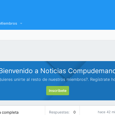
Miembros
Bienvenido a Noticias Compudeman
uieres unirte al resto de nuestros miembros?. Regístrate h
Inscríbete
ía completa
Respuestas
0
hace 42 m