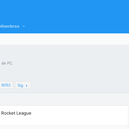
Miembros
 de PC.
6052
Sig.
e Rocket League