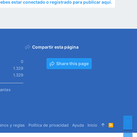
ebes estar conectado o registrado para publicar aquí.
Compartir esta página
0
Share this page
1.329
1.329
tantes
Arr
inos y reglas
Política de privacidad
Ayuda
Inicio
R
S
S