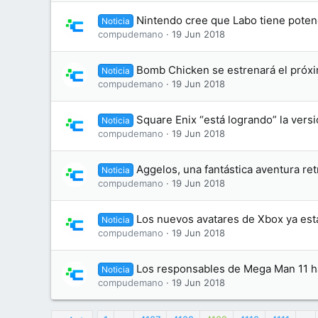
Nintendo cree que Labo tiene potenc
Noticia
compudemano
19 Jun 2018
Bomb Chicken se estrenará el próxim
Noticia
compudemano
19 Jun 2018
Square Enix “está logrando” la vers
Noticia
compudemano
19 Jun 2018
Aggelos, una fantástica aventura ret
Noticia
compudemano
19 Jun 2018
Los nuevos avatares de Xbox ya está
Noticia
compudemano
19 Jun 2018
Los responsables de Mega Man 11 hab
Noticia
compudemano
19 Jun 2018