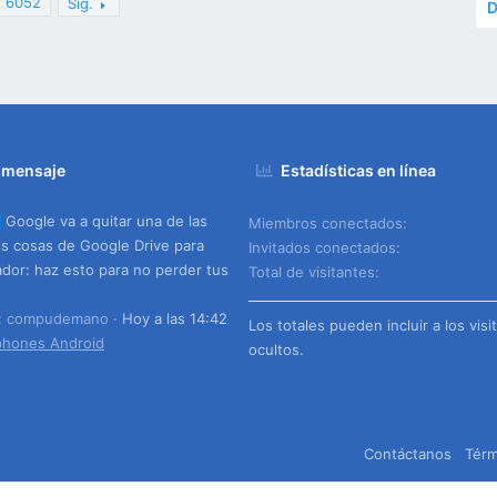
6052
Sig.
D
 mensaje
Estadísticas en línea
Google va a quitar una de las
Miembros conectados
s cosas de Google Drive para
Invitados conectados
dor: haz esto para no perder tus
Total de visitantes
o: compudemano
Hoy a las 14:42
Los totales pueden incluir a los visi
phones Android
ocultos.
Contáctanos
Térm