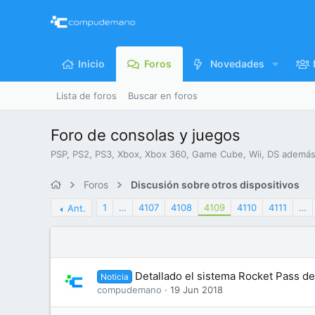
Inicio
Foros
Novedades
Lista de foros
Buscar en foros
Foro de consolas y juegos
PSP, PS2, PS3, Xbox, Xbox 360, Game Cube, Wii, DS además
Foros
Discusión sobre otros dispositivos
1
…
4107
4108
4109
4110
4111
…
Ant.
Detallado el sistema Rocket Pass d
Noticia
compudemano
19 Jun 2018