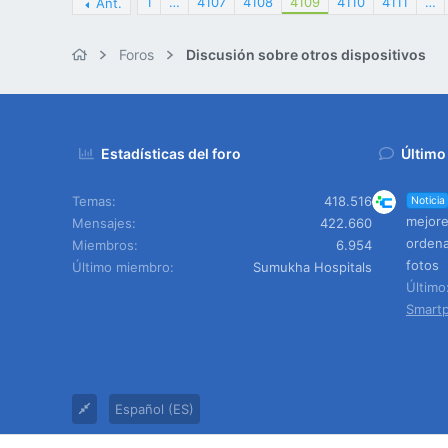
1
…
4107
4108
4109
4110
4111
…
Ant.
Foros
Discusión sobre otros dispositivos
Estadísticas del foro
Último
Temas
418.516
Noticia
mejore
Mensajes
422.660
ordena
Miembros
6.954
fotos
Último miembro
Sumukha Hospitals
Últim
Smart
Español (ES)