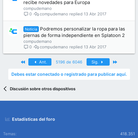
recibe novedades para Europa
compudemano
compudemano
13 Abr 2017
0
Podremos personalizar la ropa para las
Noticia
piernas de forma independiente en Splatoon 2
compudemano
compudemano
13 Abr 2017
0
Primero
Último
Ant.
5196 de 6046
Sig.
Debes estar conectado o registrado para publicar aquí.
Discusión sobre otros dispositivos
Estadísticas del foro
Temas
418.351